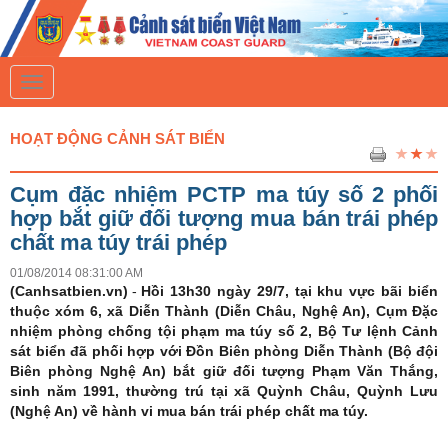
T
o
g
g
HOẠT ĐỘNG CẢNH SÁT BIỂN
l
e
n
Cụm đặc nhiệm PCTP ma túy số 2 phối
a
v
hợp bắt giữ đối tượng mua bán trái phép
i
chất ma túy trái phép
g
a
01/08/2014 08:31:00 AM
t
(Canhsatbien.vn)
i
-
Hồi 13h30 ngày 29/7, tại khu vực bãi biển
o
thuộc xóm 6, xã Diễn Thành (Diễn Châu, Nghệ An), Cụm Đặc
n
nhiệm phòng chống tội phạm ma túy số 2, Bộ Tư lệnh Cảnh
sát biển đã phối hợp với Đồn Biên phòng Diễn Thành (Bộ đội
Biên phòng Nghệ An) bắt giữ đối tượng Phạm Văn Thắng,
sinh năm 1991, thường trú tại xã Quỳnh Châu, Quỳnh Lưu
(Nghệ An) về hành vi mua bán trái phép chất ma túy.