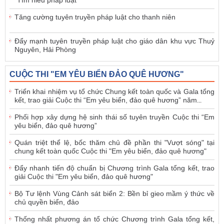
Tăng cường tuyên truyền pháp luật cho thanh niên
Đẩy mạnh tuyên truyền pháp luật cho giáo dân khu vực Thuỷ
Nguyên, Hải Phòng
CUỘC THI "EM YÊU BIỂN ĐẢO QUÊ HƯƠNG"
Triển khai nhiệm vụ tổ chức Chung kết toàn quốc và Gala tổng
kết, trao giải Cuộc thi “Em yêu biển, đảo quê hương” năm
...
Phối hợp xây dựng hệ sinh thái số tuyên truyền Cuộc thi “Em
yêu biển, đảo quê hương”
Quán triệt thể lệ, bốc thăm chủ đề phần thi "Vượt sóng" tại
chung kết toàn quốc Cuộc thi "Em yêu biển, đảo quê hương"
Đẩy nhanh tiến độ chuẩn bị Chương trình Gala tổng kết, trao
giải Cuộc thi "Em yêu biển, đảo quê hương"
Bộ Tư lệnh Vùng Cảnh sát biển 2: Bền bỉ gieo mầm ý thức về
chủ quyền biển, đảo
Thống nhất phương án tổ chức Chương trình Gala tổng kết,