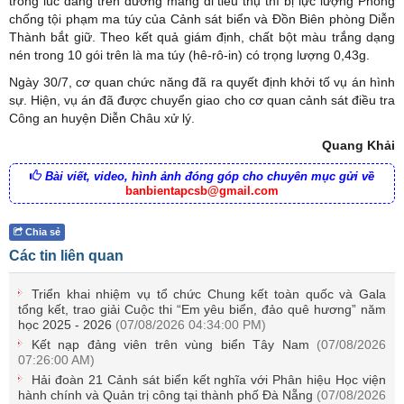
trong lúc đang trên đường mang đi tiêu thụ thì bị lực lượng Phòng
chống tội phạm ma túy của Cảnh sát biển và Đồn Biên phòng Diễn
Thành bắt giữ. Theo kết quả giám định, chất bột màu trắng dạng
nén trong 10 gói trên là ma túy (hê-rô-in) có trọng lượng 0,43g.
Ngày 30/7, cơ quan chức năng đã ra quyết định khởi tố vụ án hình
sự. Hiện, vụ án đã được chuyển giao cho cơ quan cảnh sát điều tra
Công an huyện Diễn Châu xử lý.
Quang Khải
Bài viết, video, hình ảnh đóng góp cho chuyên mục gửi về
banbientapcsb@gmail.com
Chia sẻ
Các tin liên quan
Triển khai nhiệm vụ tổ chức Chung kết toàn quốc và Gala
tổng kết, trao giải Cuộc thi “Em yêu biển, đảo quê hương” năm
học 2025 - 2026
(07/08/2026 04:34:00 PM)
Kết nạp đảng viên trên vùng biển Tây Nam
(07/08/2026
07:26:00 AM)
Hải đoàn 21 Cảnh sát biển kết nghĩa với Phân hiệu Học viện
hành chính và Quản trị công tại thành phố Đà Nẵng
(07/08/2026