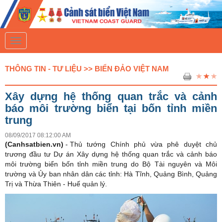
T
o
g
g
THÔNG TIN - TƯ LIỆU >> BIỂN ĐẢO VIỆT NAM
l
e
n
Xây dựng hệ thống quan trắc và cảnh
a
v
báo môi trường biển tại bốn tỉnh miền
i
trung
g
a
08/09/2017 08:12:00 AM
t
(Canhsatbien.vn)
i
-
Thủ tướng Chính phủ vừa phê duyệt chủ
o
trương đầu tư Dự án Xây dựng hệ thống quan trắc và cảnh báo
n
môi trường biển bốn tỉnh miền trung do Bộ Tài nguyên và Môi
trường và Ủy ban nhân dân các tỉnh: Hà Tĩnh, Quảng Bình, Quảng
Trị và Thừa Thiên - Huế quản lý.