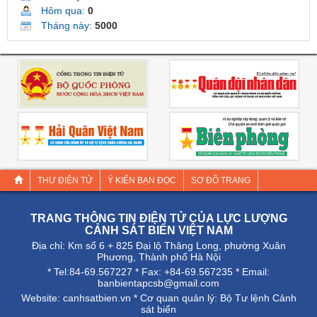
Hôm qua:
0
Tháng này:
5000
THƯ ĐIỆN TỬ
Ý KIẾN BẠN ĐỌC
SƠ ĐỒ TRANG
TRANG THÔNG TIN ĐIỆN TỬ CỦA LỰC LƯỢNG
CẢNH SÁT BIỂN VIỆT NAM
Địa chỉ: Km số 6 + 825 Đại lộ Thăng Long, phường Xuân
Phương, Thành phố Hà Nội
* Tel:84-69.567227 * Fax: +84-69.567235 * Email:
banbientapcsb@gmail.com
Website:
canhsatbien.vn
* Cơ quan quản lý: Bộ Tư lệnh Cảnh
sát biển