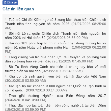
Chia sẻ
Các tin liên quan
Tuổi trẻ Chi đội Kiểm ngư số 3 xung kích thực hiện Chiến dịch
Thanh niên tình nguyện hè năm 2026
(01/07/2026 08:25:00
AM)
Sôi nổi Lễ ra quân Chiến dịch Thanh niên tình nguyện hè
năm 2026 tại Hải đoàn 32
(02/06/2026 08:56:00 PM)
Hải đội 102 phối hợp tổ chức chuỗi hoạt động hướng tới kỷ
niệm 51 năm Ngày giải phóng miền Nam
(19/04/2026 06:22:00
PM)
Tăng cường vai trò của nhân lực, tàu thuyền và phương tiện
dân sự trong bảo vệ biển đảo
(26/11/2025 07:45:00 PM)
Bộ Tư lệnh Vùng Cảnh sát biển 1 chung tay bảo vệ môi
trường biển và hải đảo
(02/08/2019 08:34:00 AM)
Khu dự trữ sinh quyển ven biển và hải đảo của Việt Nam
(30/10/2018 03:50:00 AM)
Xác lập Kỷ lục khoảng 3.000 người hát Quốc ca, tạo hình lá
cờ Tổ quốc
(03/07/2018 08:14:00 AM)
Trao giải thưởng Nghiên cứu Biển Đông năm 2017
(20/03/2018 04:10:00 PM)
Thúc đẩy hợp tác toàn diện, bền vững nghề cá tại Biển Đông
(15/03/2018 03:59:00 PM)