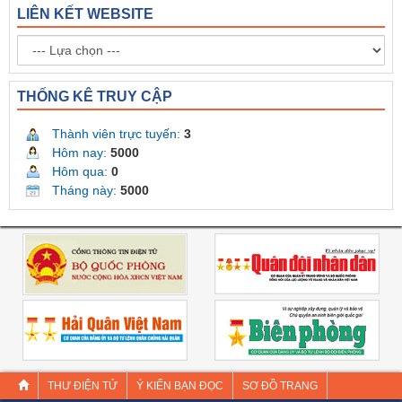
LIÊN KẾT WEBSITE
THỐNG KÊ TRUY CẬP
Thành viên trực tuyến:
3
Hôm nay:
5000
Hôm qua:
0
Tháng này:
5000
THƯ ĐIỆN TỬ
Ý KIẾN BẠN ĐỌC
SƠ ĐỒ TRANG