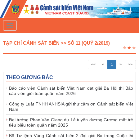
T
o
g
g
TẠP CHÍ CẢNH SÁT BIỂN >> SỐ 11 (QUÝ 2/2019)
l
e
n
a
<<
<
1
>
>>
v
i
g
THEO GƯƠNG BÁC
a
t
Báo cáo viên Cảnh sát biển Việt Nam đạt giải Ba Hội thi Báo
i
cáo viên giỏi toàn quân năm 2026
o
n
Công ty Luật TNHH ANHSIA gửi thư cảm ơn Cảnh sát biển Việt
Nam
Đại tướng Phan Văn Giang dự Lễ tuyên dương Gương mặt trẻ
tiêu biểu toàn quân năm 2025
Bộ Tư lệnh Vùng Cảnh sát biển 2 đạt giải Ba trong Cuộc thi