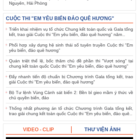
Nguyên, Hải Phòng
CUỘC THI "EM YÊU BIỂN ĐẢO QUÊ HƯƠNG"
Triển khai nhiệm vụ tổ chức Chung kết toàn quốc và Gala tổng
kết, trao giải Cuộc thi “Em yêu biển, đảo quê hương” năm
...
Phối hợp xây dựng hệ sinh thái số tuyên truyền Cuộc thi “Em
yêu biển, đảo quê hương”
Quán triệt thể lệ, bốc thăm chủ đề phần thi "Vượt sóng" tại
chung kết toàn quốc Cuộc thi "Em yêu biển, đảo quê hương"
Đẩy nhanh tiến độ chuẩn bị Chương trình Gala tổng kết, trao
giải Cuộc thi "Em yêu biển, đảo quê hương"
Bộ Tư lệnh Vùng Cảnh sát biển 2: Bền bỉ gieo mầm ý thức về
chủ quyền biển, đảo
Thống nhất phương án tổ chức Chương trình Gala tổng kết,
trao giải chung kết toàn quốc Cuộc thi "Em yêu biển, đảo quê
...
VIDEO - CLIP
THƯ VIỆN ẢNH