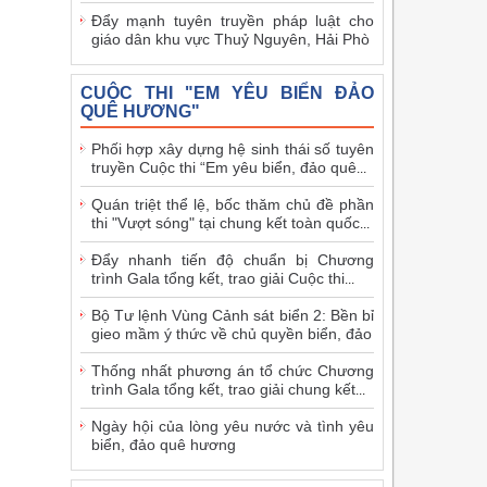
Đẩy mạnh tuyên truyền pháp luật cho
giáo dân khu vực Thuỷ Nguyên, Hải Phò
CUỘC THI "EM YÊU BIỂN ĐẢO
QUÊ HƯƠNG"
Phối hợp xây dựng hệ sinh thái số tuyên
truyền Cuộc thi “Em yêu biển, đảo quê
...
Quán triệt thể lệ, bốc thăm chủ đề phần
thi "Vượt sóng" tại chung kết toàn quốc
...
Đẩy nhanh tiến độ chuẩn bị Chương
trình Gala tổng kết, trao giải Cuộc thi
...
Bộ Tư lệnh Vùng Cảnh sát biển 2: Bền bỉ
gieo mầm ý thức về chủ quyền biển, đảo
Thống nhất phương án tổ chức Chương
trình Gala tổng kết, trao giải chung kết
...
Ngày hội của lòng yêu nước và tình yêu
biển, đảo quê hương