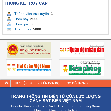
THỐNG KÊ TRUY CẬP
Thành viên trực tuyến:
1
Hôm nay:
5000
Hôm qua:
0
Tháng này:
5000
THƯ ĐIỆN TỬ
Ý KIẾN BẠN ĐỌC
SƠ ĐỒ TRANG
TRANG THÔNG TIN ĐIỆN TỬ CỦA LỰC LƯỢNG
CẢNH SÁT BIỂN VIỆT NAM
Địa chỉ: Km số 6 + 825 Đại lộ Thăng Long, phường Xuân
Phương, Thành phố Hà Nội