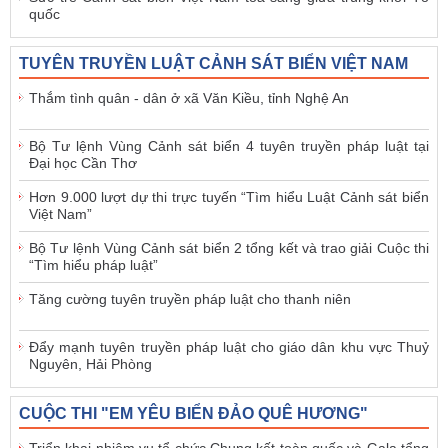
quốc
TUYÊN TRUYỀN LUẬT CẢNH SÁT BIỂN VIỆT NAM
Thắm tình quân - dân ở xã Văn Kiều, tỉnh Nghệ An
Bộ Tư lệnh Vùng Cảnh sát biển 4 tuyên truyền pháp luật tại
Đại học Cần Thơ
Hơn 9.000 lượt dự thi trực tuyến “Tìm hiểu Luật Cảnh sát biển
Việt Nam”
Bộ Tư lệnh Vùng Cảnh sát biển 2 tổng kết và trao giải Cuộc thi
“Tìm hiểu pháp luật”
Tăng cường tuyên truyền pháp luật cho thanh niên
Đẩy mạnh tuyên truyền pháp luật cho giáo dân khu vực Thuỷ
Nguyên, Hải Phòng
CUỘC THI "EM YÊU BIỂN ĐẢO QUÊ HƯƠNG"
Triển khai nhiệm vụ tổ chức Chung kết toàn quốc và Gala tổng