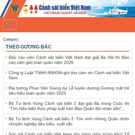
T
o
g
g
Category
l
THEO GƯƠNG BÁC
e
n
Báo cáo viên Cảnh sát biển Việt Nam đạt giải Ba Hội thi Báo
a
cáo viên giỏi toàn quân năm 2026
v
i
Công ty Luật TNHH ANHSIA gửi thư cảm ơn Cảnh sát biển Việt
g
Nam
a
t
i
Đại tướng Phan Văn Giang dự Lễ tuyên dương Gương mặt trẻ
o
tiêu biểu toàn quân năm 2025
n
Bộ Tư lệnh Vùng Cảnh sát biển 2 đạt giải Ba trong Cuộc thi
"Tìm hiểu kiến thức pháp luật trên Báo Quân đội nhân dân"
...
Bộ Tư lệnh Vùng Cảnh sát biển 2: Tôn vinh những Quân nhân
chuyên nghiệp tiêu biểu, xuất sắc
Sức trẻ Cảnh sát biển Việt Nam tỏa sáng giữa trùng khơi Tổ