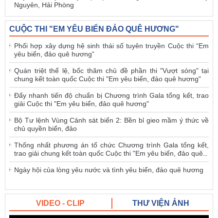
Nguyên, Hải Phòng
CUỘC THI "EM YÊU BIỂN ĐẢO QUÊ HƯƠNG"
Phối hợp xây dựng hệ sinh thái số tuyên truyền Cuộc thi “Em
yêu biển, đảo quê hương”
Quán triệt thể lệ, bốc thăm chủ đề phần thi "Vượt sóng" tại
chung kết toàn quốc Cuộc thi "Em yêu biển, đảo quê hương"
Đẩy nhanh tiến độ chuẩn bị Chương trình Gala tổng kết, trao
giải Cuộc thi "Em yêu biển, đảo quê hương"
Bộ Tư lệnh Vùng Cảnh sát biển 2: Bền bỉ gieo mầm ý thức về
chủ quyền biển, đảo
Thống nhất phương án tổ chức Chương trình Gala tổng kết,
trao giải chung kết toàn quốc Cuộc thi "Em yêu biển, đảo quê
...
Ngày hội của lòng yêu nước và tình yêu biển, đảo quê hương
VIDEO - CLIP
THƯ VIỆN ẢNH