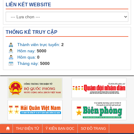
LIÊN KẾT WEBSITE
THỐNG KÊ TRUY CẬP
Thành viên trực tuyến:
2
Hôm nay:
5000
Hôm qua:
0
Tháng này:
5000
THƯ ĐIỆN TỬ
Ý KIẾN BẠN ĐỌC
SƠ ĐỒ TRANG