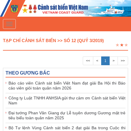
T
o
g
g
TẠP CHÍ CẢNH SÁT BIỂN >> SỐ 12 (QUÝ 3/2019)
l
e
n
a
<<
<
1
>
>>
v
i
g
THEO GƯƠNG BÁC
a
t
Báo cáo viên Cảnh sát biển Việt Nam đạt giải Ba Hội thi Báo
i
cáo viên giỏi toàn quân năm 2026
o
n
Công ty Luật TNHH ANHSIA gửi thư cảm ơn Cảnh sát biển Việt
Nam
Đại tướng Phan Văn Giang dự Lễ tuyên dương Gương mặt trẻ
tiêu biểu toàn quân năm 2025
Bộ Tư lệnh Vùng Cảnh sát biển 2 đạt giải Ba trong Cuộc thi