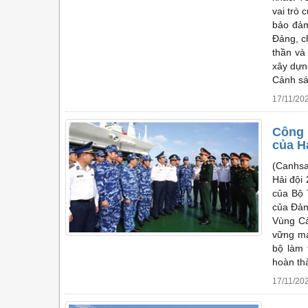
vai trò 
bảo đảm
Đảng, c
thần và 
xây dựn
Cảnh sát
17/11/20
Công 
của H
(Canhsa
Hải đội
của Bộ 
của Đản
Vùng Cả
vững mạ
bộ làm 
hoàn th
17/11/20