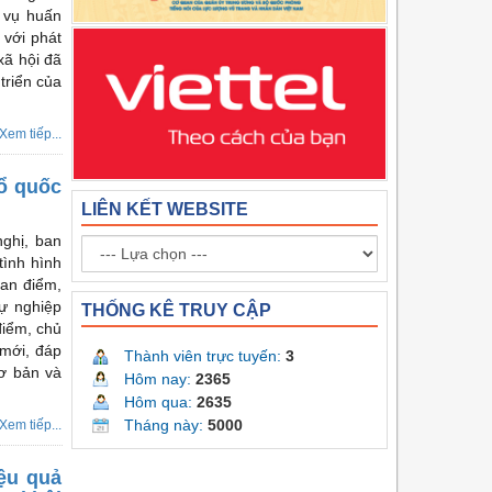
 vụ huấn
 với phát
xã hội đã
triển của
Xem tiếp...
ổ quốc
LIÊN KẾT WEBSITE
nghị, ban
tình hình
uan điểm,
ự nghiệp
THỐNG KÊ TRUY CẬP
điểm, chủ
 mới, đáp
Thành viên trực tuyến:
3
cơ bản và
Hôm nay:
2365
Hôm qua:
2635
Tháng này:
5000
Xem tiếp...
iệu quả