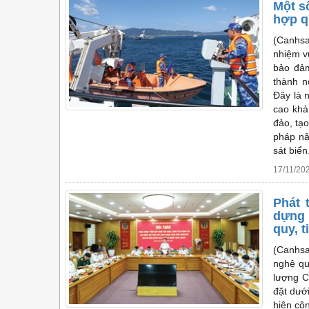
Một s
hợp q
(Canhsa
nhiệm v
bảo đảm
thành n
Đây là 
cao khả
đảo, tạ
pháp nâ
sát biển
17/11/20
Phát 
dựng 
quy, t
(Canhsa
nghệ qu
lượng C
đặt dướ
hiện cô