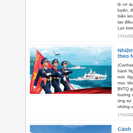
là cơ q
luyện, 
triển ki
tạo điề
Lực lượ
17/11/20
Nhiệm
theo 
(Canhsa
hành Ng
mới. Ng
mục tiê
BVTQ gi
trương 
ứng sự 
những v
17/11/20
Cảnh 