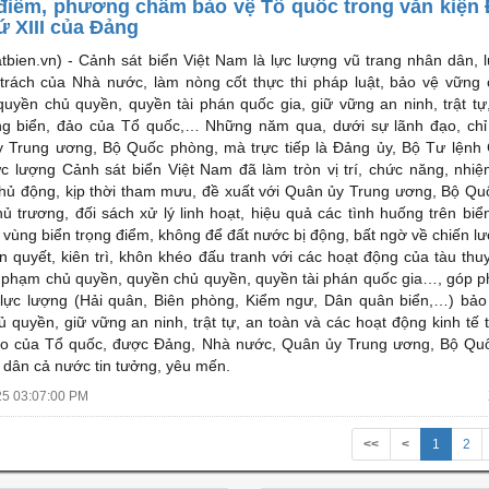
điểm, phương châm bảo vệ Tổ quốc trong văn kiện 
ứ XIII của Đảng
tbien.vn) -
Cảnh sát biển Việt Nam là lực lượng vũ trang nhân dân, 
trách của Nhà nước, làm nòng cốt thực thi pháp luật, bảo vệ vững
quyền chủ quyền, quyền tài phán quốc gia, giữ vững an ninh, trật tự
ng biển, đảo của Tổ quốc,… Những năm qua, dưới sự lãnh đạo, chỉ
 Trung ương, Bộ Quốc phòng, mà trực tiếp là Đảng ủy, Bộ Tư lệnh
ực lượng Cảnh sát biển Việt Nam đã làm tròn vị trí, chức năng, nhi
hủ động, kịp thời tham mưu, đề xuất với Quân ủy Trung ương, Bộ Q
ủ trương, đối sách xử lý linh hoạt, hiệu quả các tình huống trên biển
c vùng biển trọng điểm, không để đất nước bị động, bất ngờ về chiến l
iên quyết, kiên trì, khôn khéo đấu tranh với các hoạt động của tàu th
i phạm chủ quyền, quyền chủ quyền, quyền tài phán quốc gia…, góp 
 lực lượng (Hải quân, Biên phòng, Kiểm ngư, Dân quân biển,…) bả
ủ quyền, giữ vững an ninh, trật tự, an toàn và các hoạt động kinh tế 
ảo của Tổ quốc, được Đảng, Nhà nước, Quân ủy Trung ương, Bộ Qu
 dân cả nước tin tưởng, yêu mến.
25 03:07:00 PM
<<
<
1
2