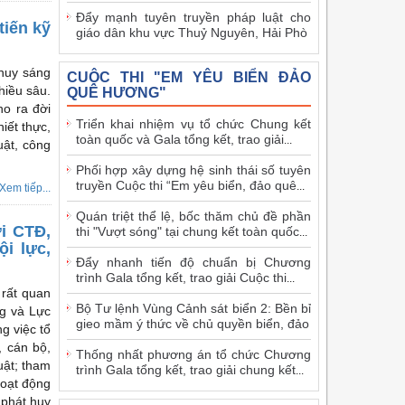
Đẩy mạnh tuyên truyền pháp luật cho
tiến kỹ
giáo dân khu vực Thuỷ Nguyên, Hải Phò
huy sáng
CUỘC THI "EM YÊU BIỂN ĐẢO
hiều sâu.
QUÊ HƯƠNG"
ho ra đời
Triển khai nhiệm vụ tổ chức Chung kết
iết thực,
toàn quốc và Gala tổng kết, trao giải
...
uật, công
Phối hợp xây dựng hệ sinh thái số tuyên
truyền Cuộc thi “Em yêu biển, đảo quê
...
Xem tiếp...
Quán triệt thể lệ, bốc thăm chủ đề phần
ới CTĐ,
thi "Vượt sóng" tại chung kết toàn quốc
...
ội lực,
Đẩy nhanh tiến độ chuẩn bị Chương
trình Gala tổng kết, trao giải Cuộc thi
...
 rất quan
Bộ Tư lệnh Vùng Cảnh sát biển 2: Bền bỉ
ng và Lực
gieo mầm ý thức về chủ quyền biển, đảo
g việc tổ
, cán bộ,
Thống nhất phương án tổ chức Chương
uật; tham
trình Gala tổng kết, trao giải chung kết
...
hoạt động
 phát huy