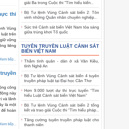
giải Ba trong Cuộc thi "Tìm hiểu kiến
...
Bộ Tư lệnh Vùng Cảnh sát biển 2: Tôn
hực thi
vinh những Quân nhân chuyên nghiệp
...
Sức trẻ Cảnh sát biển Việt Nam tỏa sáng
ệnh Vùng
giữa trùng khơi Tổ quốc
luật trên
 giữ vững
êng liêng
TUYÊN TRUYỀN LUẬT CẢNH SÁT
BIỂN VIỆT NAM
Xem tiếp...
Thắm tình quân - dân ở xã Văn Kiều,
tỉnh Nghệ An
 truyền
Bộ Tư lệnh Vùng Cảnh sát biển 4 tuyên
truyền pháp luật tại Đại học Cần Thơ
động công
Hơn 9.000 lượt dự thi trực tuyến “Tìm
 động này
hiểu Luật Cảnh sát biển Việt Nam”
ị và lãnh
ây là một
Bộ Tư lệnh Vùng Cảnh sát biển 2 tổng
kết và trao giải Cuộc thi “Tìm hiểu pháp
g để hoàn
...
Tăng cường tuyên truyền pháp luật cho
Xem tiếp...
thanh niên