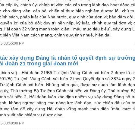
của cấp ủy, chính ủy, chính trị viên các cấp trong lãnh đạo hoạt động c
 cho đảng viên, cán bộ, chiến sĩ thực hiện nghiêm đường lối, chủ t
hính sách, pháp luật của Nhà nước, quy định của đơn vị; bảo đảm đời 
quyền lợi của bộ đội; duy trì nền nếp, kỷ luật, chính quy tại đơn vị;
g Hải đoàn 32 vững mạnh toàn diện, “mẫu mực tiêu biểu”, xây dựng 
 biển Việt Nam cách mạng, chính quy, tinh nhuệ, hiện đại.
25 03:55:00 PM
tác xây dựng Đảng là nhân tố quyết định sự trưởn
ải đoàn 21 trong giai đoạn mới
tbien.vn) -
Hải đoàn 21/Bộ Tư lệnh Vùng Cảnh sát biển 2 được tổ ch
 201/Bộ Tư lệnh Vùng Cảnh sát biển 2 theo Quyết định số 3874 ngày 
Tư lệnh Cảnh sát biển. Những năm qua, được sự quan tâm lãnh đạo
g ủy, Thủ trưởng Bộ Tư lệnh Cảnh sát biển và Đảng ủy, Thủ trưởng B
nh sát biển 2, Hải đoàn luôn xác định nhiệm vụ xây dựng Đảng bộ t
nh, không ngừng nâng cao năng lực lãnh đạo, sức chiến đấu của t
trung tâm để xây dựng Hải đoàn vững mạnh toàn diện “mẫu mực tiê
ành xuất sắc nhiệm vụ được giao.
25 03:48:00 PM