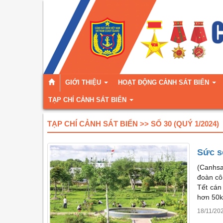
GIỚI THIỆU
HOẠT ĐỘNG CẢNH SÁT BIỂN
TẠP CHÍ CẢNH SÁT BIỂN
TẠP CHÍ CẢNH SÁT BIỂN >> SỐ 30 (QUÝ 1/2024)
Sức s
(Canhsa
đoàn cô
Tết cán
hơn 50k
18/11/20