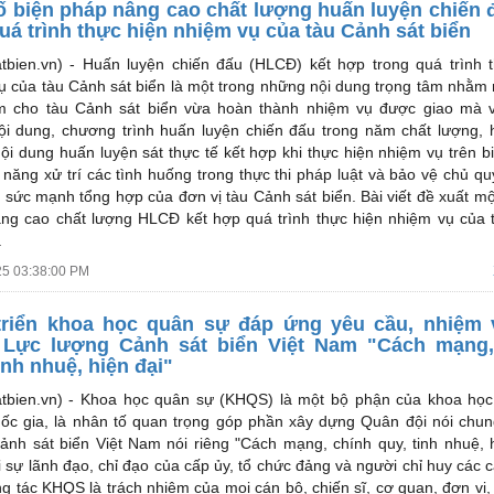
ố biện pháp nâng cao chất lượng huấn luyện chiến 
uá trình thực hiện nhiệm vụ của tàu Cảnh sát biển
tbien.vn) -
Huấn luyện chiến đấu (HLCĐ) kết hợp trong quá trình 
ụ của tàu Cảnh sát biển là một trong những nội dung trọng tâm nhằm
 cho tàu Cảnh sát biển vừa hoàn thành nhiệm vụ được giao mà 
ội dung, chương trình huấn luyện chiến đấu trong năm chất lượng, 
nội dung huấn luyện sát thực tế kết hợp khi thực hiện nhiệm vụ trên b
 năng xử trí các tình huống trong thực thi pháp luật và bảo vệ chủ qu
o sức mạnh tổng hợp của đơn vị tàu Cảnh sát biển. Bài viết đề xuất mộ
ng cao chất lượng HLCĐ kết hợp quá trình thực hiện nhiệm vụ của
.
25 03:38:00 PM
triển khoa học quân sự đáp ứng yêu cầu, nhiệm 
Lực lượng Cảnh sát biển Việt Nam "Cách mạng,
inh nhuệ, hiện đại"
tbien.vn) -
Khoa học quân sự (KHQS) là một bộ phận của khoa học
ốc gia, là nhân tố quan trọng góp phần xây dựng Quân đội nói chu
ảnh sát biển Việt Nam nói riêng "Cách mạng, chính quy, tinh nhuệ, h
i sự lãnh đạo, chỉ đạo của cấp ủy, tổ chức đảng và người chỉ huy các 
ng tác KHQS là trách nhiệm của mọi cán bộ, chiến sĩ, cơ quan, đơn vị,