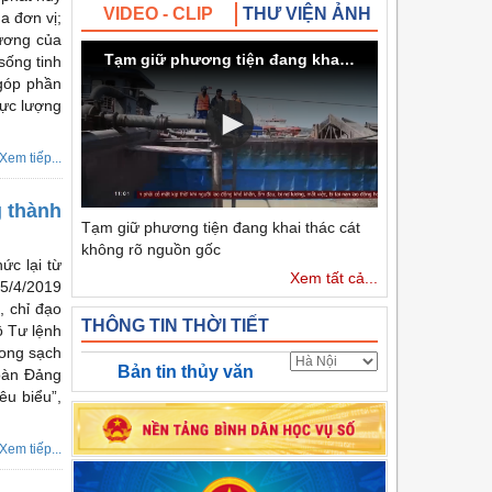
VIDEO - CLIP
THƯ VIỆN ẢNH
ủa đơn vị;
rương của
Tạm giữ phương tiện đang khai thác cát không rõ nguồn gốc
sống tinh
 góp phần
Lực lượng
Xem tiếp...
g thành
Tạm giữ phương tiện đang khai thác cát
không rõ nguồn gốc
ức lại từ
Xem tất cả...
25/4/2019
, chỉ đạo
THÔNG TIN THỜI TIẾT
ộ Tư lệnh
rong sạch
Bản tin thủy văn
oàn Đảng
u biểu”,
Xem tiếp...