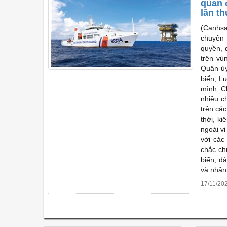
quan 
lần th
(Canhsa
chuyên 
quyền, 
trên vù
Quân ủy
biển, L
mình. C
nhiều ch
trên cá
thời, k
ngoài v
với các
chắc ch
biển, đ
và nhân
17/11/20