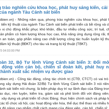
 trào nghiên cứu khoa học, phát huy sáng kiến, cải 
 của ngành Tàu Cảnh sát biển
tbien.vn) -
Những năm qua, phong trào nghiên cứu khoa học, phát 
i tiến kỹ thuật của ngành Tàu Cảnh sát biển phát triển cả bề rộng và c
 vị chủ động khắc phục khó khăn, đầu tư nhiều công sức, trí tuệ, c
ản phẩm có hàm lượng khoa học cao, khả năng ứng dụng rộng rãi, th
 an toàn, góp phần nâng cao chất lượng công tác huấn luyện kỹ th
đảm kỹ thuật (BĐKT) cho tàu và trang bị kỹ thuật (TBKT).
25 04:03:00 PM
oàn 32, Bộ Tư lệnh Vùng Cảnh sát biển 3: Đổi m
 động viên cán bộ, chiến sĩ đoàn kết, phát huy n
thành xuất sắc nhiệm vụ được giao
tbien.vn) -
Công tác đảng, công tác chính trị (CTĐ, CTCT) có vai trò
rong xây dựng Hải đoàn 32/Bộ Tư lệnh Vùng Cảnh sát biển 3 nói riê
nh sát biển nói chung; là biện pháp duy trì sự lãnh đạo của Đảng tron
áo dục, rèn luyện, kiểm tra, giám sát và phê bình đối với đảng viên
; xây dựng và phát triển tổ chức Đảng; thực hiện chính sách và pháp l
các tổ chức xã hội, các hoạt động văn hóa, thể dục thể thao và nhiều 
ừ đó nâng cao phẩm chất cách mạng của đảng viên, cán bộ, chiến sĩ;