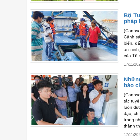
Bộ Tư
pháp l
(Canhsa
Cảnh sá
biển, đấ
an ninh
của Tổ 
17/11/20
Những
báo c
(Canhsa
tác tuy
luôn đư
đạo, chỉ
trong n
thành th
17/11/20