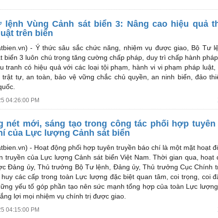
 lệnh Vùng Cảnh sát biển 3: Nâng cao hiệu quả t
uật trên biển
tbien.vn) -
Ý thức sâu sắc chức năng, nhiệm vụ được giao, Bộ Tư l
t biển 3 luôn chú trọng tăng cường chấp pháp, duy trì chấp hành pháp 
u tranh có hiệu quả với các loại tội phạm, hành vi vi phạm pháp luật,
, trật tự, an toàn, bảo vệ vững chắc chủ quyền, an ninh biển, đảo thi
quốc.
25 04:26:00 PM
 nét mới, sáng tạo trong công tác phối hợp tuyên
hí của Lực lượng Cảnh sát biển
tbien.vn) -
Hoạt động phối hợp tuyên truyền báo chí là một mặt hoạt 
ên truyền của Lực lượng Cảnh sát biển Việt Nam. Thời gian qua, hoạt
ợc Đảng ủy, Thủ trưởng Bộ Tư lệnh, Đảng ủy, Thủ trưởng Cục Chính tr
 huy các cấp trong toàn Lực lượng đặc biệt quan tâm, coi trọng, coi đ
hững yếu tố góp phần tạo nên sức mạnh tổng hợp của toàn Lực lượn
ắng lợi mọi nhiệm vụ chính trị được giao.
25 04:15:00 PM