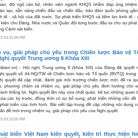
uan, đội ngũ cán bộ, nhân viên ngành KHQS nhằm đáp ứng nhiệm
đào tạo, sẵn sàng chiến đấu và chiến đấu, bảo đảm quốc phòng gắn
nh tế - xã hội của đất nước. Sự phát triển KHQS và tiềm lực kinh tế - 
u kiện cho Đảng, Nhà nước và Quân đội từng bước đầu tư cho sự phát 
ng Cảnh sát biển.
25 03:31:00 PM
 vụ, giải pháp chủ yếu trong Chiến lược Bảo vệ T
Nghị quyết Trung ương 8 Khóa XIII
tbien.vn) -
Hội nghị Trung ương 8 (khóa XIII) của Đảng đã quyết 
hị quyết số 44-NQ/TW về Chiến lược bảo vệ Tổ quốc (BVTQ) trong 
hị quyết đã cập nhật, đánh giá môi trường chiến lược mới, đề ra q
u, phương châm và nhiệm vụ, giải pháp chủ yếu định hướng cho s
ành thắng lợi. Nghị quyết lần này vừa nhất quán, kế tục những quan 
của các kỳ trước, đồng thời có sự bổ sung, phát triển những vấn đề
phát triển của tình hình. Bài viết tập trung đề cập những nội dung 
ấn đề mới trong nhiệm vụ, giải pháp chủ yếu của Nghị quyết.
25 03:20:00 PM
sát biển Việt Nam kiên quyết, kiên trì thực hiện h