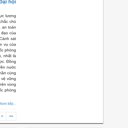
Đại hội
lực lượng
 chắc chủ
, an toàn
 đạo của
 Cảnh sát
ệm vụ của
uốc phòng
, nhất là
ược. Đồng
uyền nước
phần cùng
o vệ vững
trên vùng
ốc phòng
Xem tiếp...
>
>>