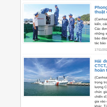
Phong
thuật
(Canhsa
kiến, cả
Các đơn
những s
bảo đảm
tác bảo 
17/11/20
Hải đ
CTCT,
hoàn 
(Canhsa
trọng t
lượng Cả
chức gi
chiến sĩ
gia vào 
khác. T