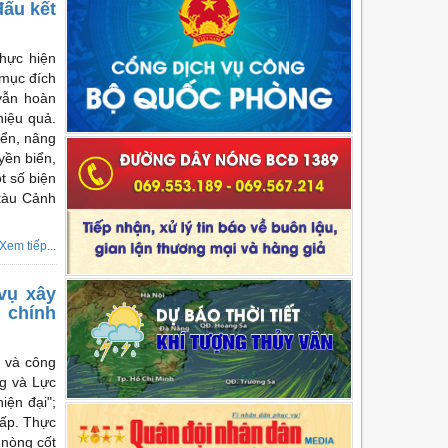
đấu kết
thực hiện
 mục đích
vẫn hoàn
hiệu quả.
iển, nâng
yền biển,
t số biện
 tàu Cảnh
Xem tiếp...
vụ xây
 chính
 và công
ng và Lực
iện đại";
cấp. Thực
 nòng cốt