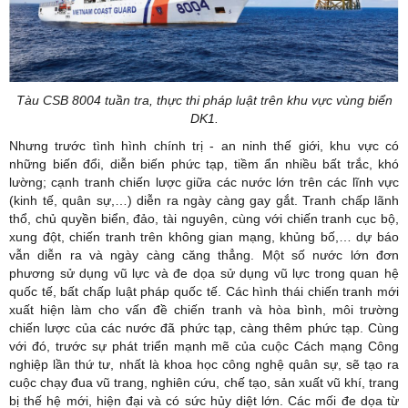
Tàu CSB 8004 tuần tra, thực thi pháp luật trên khu vực vùng biển
DK1.
Nhưng trước tình hình chính trị - an ninh thế giới, khu vực có
những biến đổi, diễn biến phức tạp, tiềm ẩn nhiều bất trắc, khó
lường; cạnh tranh chiến lược giữa các nước lớn trên các lĩnh vực
(kinh tế, quân sự,…) diễn ra ngày càng gay gắt. Tranh chấp lãnh
thổ, chủ quyền biển, đảo, tài nguyên, cùng với chiến tranh cục bộ,
xung đột, chiến tranh trên không gian mạng, khủng bố,… dự báo
vẫn diễn ra và ngày càng căng thẳng. Một số nước lớn đơn
phương sử dụng vũ lực và đe dọa sử dụng vũ lực trong quan hệ
quốc tế, bất chấp luật pháp quốc tế. Các hình thái chiến tranh mới
xuất hiện làm cho vấn đề chiến tranh và hòa bình, môi trường
chiến lược của các nước đã phức tạp, càng thêm phức tạp. Cùng
với đó, trước sự phát triển mạnh mẽ của cuộc Cách mạng Công
nghiệp lần thứ tư, nhất là khoa học công nghệ quân sự, sẽ tạo ra
cuộc chạy đua vũ trang, nghiên cứu, chế tạo, sản xuất vũ khí, trang
bị thế hệ mới, hiện đại và có sức hủy diệt lớn. Các mối đe dọa từ