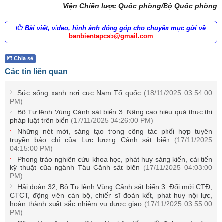
Viện Chiến lược Quốc phòng/Bộ Quốc phòng
Bài viết, video, hình ảnh đóng góp cho chuyên mục gửi về
banbientapcsb@gmail.com
Chia sẻ
Các tin liên quan
Sức sống xanh nơi cực Nam Tổ quốc
(18/11/2025 03:54:00
PM)
Bộ Tư lệnh Vùng Cảnh sát biển 3: Nâng cao hiệu quả thực thi
pháp luật trên biển
(17/11/2025 04:26:00 PM)
Những nét mới, sáng tạo trong công tác phối hợp tuyên
truyền báo chí của Lực lượng Cảnh sát biển
(17/11/2025
04:15:00 PM)
Phong trào nghiên cứu khoa học, phát huy sáng kiến, cải tiến
kỹ thuật của ngành Tàu Cảnh sát biển
(17/11/2025 04:03:00
PM)
Hải đoàn 32, Bộ Tư lệnh Vùng Cảnh sát biển 3: Đổi mới CTĐ,
CTCT, động viên cán bộ, chiến sĩ đoàn kết, phát huy nội lực,
hoàn thành xuất sắc nhiệm vụ được giao
(17/11/2025 03:55:00
PM)