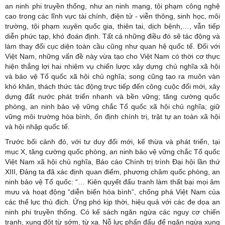
an ninh phi truyền thống, như an ninh mạng, tội phạm công nghệ
cao trong các lĩnh vực tài chính, điện tử - viễn thông, sinh học, môi
trường, tội phạm xuyên quốc gia, thiên tai, dịch bệnh,…, vẫn tiếp
diễn phức tạp, khó đoán định. Tất cả những điều đó sẽ tác động và
làm thay đổi cục diện toàn cầu cũng như quan hệ quốc tế. Đối với
Việt Nam, những vấn đề này vừa tạo cho Việt Nam có thời cơ thực
hiện thắng lợi hai nhiệm vụ chiến lược xây dựng chủ nghĩa xã hội
và bảo vệ Tổ quốc xã hội chủ nghĩa; song cũng tạo ra muôn vàn
khó khăn, thách thức tác động trực tiếp đến công cuộc đổi mới, xây
dựng đất nước phát triển nhanh và bền vững; tăng cường quốc
phòng, an ninh bảo vệ vững chắc Tổ quốc xã hội chủ nghĩa; giữ
vững môi trường hòa bình, ổn định chính trị, trật tự an toàn xã hội
và hội nhập quốc tế.
Trước bối cảnh đó, với tư duy đổi mới, kế thừa và phát triển, tại
mục X, tăng cường quốc phòng, an ninh bảo vệ vững chắc Tổ quốc
Việt Nam xã hội chủ nghĩa, Báo cáo Chính trị trình Đại hội lần thứ
XIII, Đảng ta đã xác định quan điểm, phương châm quốc phòng, an
ninh bảo vệ Tổ quốc: “… Kiên quyết đấu tranh làm thất bại mọi âm
mưu và hoạt động “diễn biến hòa bình”, chống phá Việt Nam của
các thế lực thù địch. Ứng phó kịp thời, hiệu quả với các đe dọa an
ninh phi truyền thống. Có kế sách ngăn ngừa các nguy cơ chiến
tranh, xung đột từ sớm, từ xa. Nỗ lực phấn đấu để ngăn ngừa xung