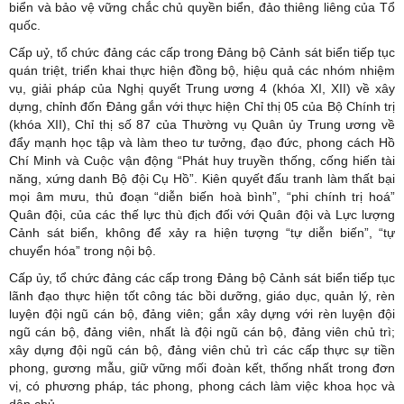
biển và bảo vệ vững chắc chủ quyền biển, đảo thiêng liêng của Tổ
quốc.
Cấp uỷ, tổ chức đảng các cấp trong Đảng bộ Cảnh sát biển tiếp tục
quán triệt, triển khai thực hiện đồng bộ, hiệu quả các nhóm nhiệm
vụ, giải pháp của Nghị quyết Trung ương 4 (khóa XI, XII) về xây
dựng, chỉnh đốn Đảng gắn với thực hiện Chỉ thị 05 của Bộ Chính trị
(khóa XII), Chỉ thị số 87 của Thường vụ Quân ủy Trung ương về
đẩy mạnh học tập và làm theo tư tưởng, đạo đức, phong cách Hồ
Chí Minh và Cuộc vận động “Phát huy truyền thống, cống hiến tài
năng, xứng danh Bộ đội Cụ Hồ”. Kiên quyết đấu tranh làm thất bại
mọi âm mưu, thủ đoạn “diễn biến hoà bình”, “phi chính trị hoá”
Quân đội, của các thế lực thù địch đối với Quân đội và Lực lượng
Cảnh sát biển, không để xảy ra hiện tượng “tự diễn biến”, “tự
chuyển hóa” trong nội bộ.
Cấp ủy, tổ chức đảng các cấp trong Đảng bộ Cảnh sát biển tiếp tục
lãnh đạo thực hiện tốt công tác bồi dưỡng, giáo dục, quản lý, rèn
luyện đội ngũ cán bộ, đảng viên; gắn xây dựng với rèn luyện đội
ngũ cán bộ, đảng viên, nhất là đội ngũ cán bộ, đảng viên chủ trì;
xây dựng đội ngũ cán bộ, đảng viên chủ trì các cấp thực sự tiền
phong, gương mẫu, giữ vững mối đoàn kết, thống nhất trong đơn
vị, có phương pháp, tác phong, phong cách làm việc khoa học và