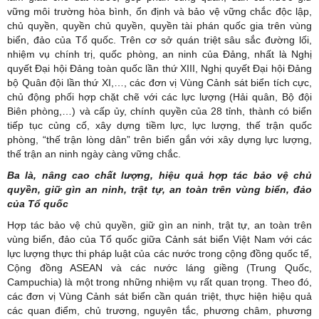
vững môi trường hòa bình, ổn định và bảo vệ vững chắc độc lập,
chủ quyền, quyền chủ quyền, quyền tài phán quốc gia trên vùng
biển, đảo của Tổ quốc. Trên cơ sở quán triệt sâu sắc đường lối,
nhiệm vụ chính trị, quốc phòng, an ninh của Đảng, nhất là Nghị
quyết Đại hội Đảng toàn quốc lần thứ XIII, Nghị quyết Đại hội Đảng
bộ Quân đội lần thứ XI,…, các đơn vị Vùng Cảnh sát biển tích cực,
chủ động phối hợp chặt chẽ với các lực lượng (Hải quân, Bộ đội
Biên phòng,…) và cấp ủy, chính quyền của 28 tỉnh, thành có biển
tiếp tục củng cố, xây dựng tiềm lực, lực lượng, thế trận quốc
phòng, “thế trận lòng dân” trên biển gắn với xây dựng lực lượng,
thế trận an ninh ngày càng vững chắc.
Ba là, nâng cao chất lượng, hiệu quả hợp tác bảo vệ chủ
quyền, giữ gìn an ninh, trật tự, an toàn trên vùng biển, đảo
của Tổ quốc
Hợp tác bảo vệ chủ quyền, giữ gìn an ninh, trật tự, an toàn trên
vùng biển, đảo của Tổ quốc giữa Cảnh sát biển Việt Nam với các
lực lượng thực thi pháp luật của các nước trong cộng đồng quốc tế,
Cộng đồng ASEAN và các nước láng giềng (Trung Quốc,
Campuchia) là một trong những nhiệm vụ rất quan trọng. Theo đó,
các đơn vị Vùng Cảnh sát biển cần quán triệt, thực hiện hiệu quả
các quan điểm, chủ trương, nguyên tắc, phương châm, phương