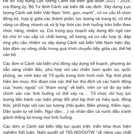
Đề án Xây dựng Lực lượng Cảnh sát biển giai đoạn 2021 - 2025,
mà Đảng ủy, Bộ Tư lệnh Cảnh sát biển đã xác định. Xây dựng Lực
lượng Cảnh sát biển Việt Nam “tinh, gọn, mạnh”, có cơ cấu tổ chức
đồng bộ, hợp lý giữa các thành phần, lực lượng và trang bị; có khả
năng cơ động nhanh và xử lý kịp thời các tình huống trên biển theo
chức năng, nhiệm vụ. Coi trọng quy hoạch xây dựng đội ngũ cán
bộ chủ trì các cấp có chất lượng, số lượng và cơ cấu hợp lý, đáp
ứng yêu cầu nhiệm vụ xây dựng Cảnh sát biển Việt Nam hiện đại,
bảo đảm sự vững chắc trong quá trình chuyển tiếp giữa các thế hệ
cán bộ.
Các đơn vị Cảnh sát biển chủ động xây dựng kế hoạch, phương án
sẵn sàng chiến đấu, phù hợp với các chiến lược quân sự, quốc
phòng, an ninh bảo vệ Tổ quốc trong tình hình mới. Kịp thời phát
hiện âm mưu, thủ đoạn của các thế lực thù địch và các hành động
của “nước ngoài” có “tham vọng” về biển, trên cơ sở đó dự kiến
chính xác các tình huống có thể xảy ra,… Tổ chức chỉ huy lực
lượng tiến hành các biện pháp đối phó kịp thời và hiệu quả; đồng
thời, phối hợp với các lực lượng (Hải quân, Biên phòng, Kiểm ngư,
Dân quân tự vệ biển, Ngư dân,…) và nhân dân cả nước đấu tranh
giành thắng lợi trong mọi tình huống.
Các đơn vị Cảnh sát biển tiếp tục quán triệt, triển khai thực hiện
nghiêm Kết luận, Nghị quyết số 765-NQ/QUTW “về nâng cao chất