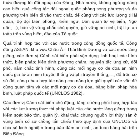
thức đường lối đối ngoại của Đảng, Nhà nước; không ngừng nâng
cao hiệu quả công tác đối ngoại quốc phòng song phương và đa
phương trên biển đi vào thực chất, để cùng với các lực lượng (Hải
quân, Bộ đội Biên phòng, Kiểm ngư, Dân quân tự vệ biển, Ngư
dân,…), bảo vệ vững chắc chủ quyền, giữ vững an ninh, trật tự, an
toàn trên vùng biển, đảo của Tổ quốc.
Quá trình hợp tác với các nước trong cộng đồng quốc tế, Cộng
đồng ASEAN, khu vực Châu Á - Thái Bình Dương và các nước láng
giềng, các đơn vị Cảnh sát biển phải vận dụng linh hoạt các hình
thức, biện pháp; kiên định phương châm, nguyên tắc ứng xử, đối
phó, nắm chắc tình hình, cùng các mối nguy cơ đe dọa an ninh
quốc gia từ an ninh truyền thống và phi truyền thống,…, để trên cơ
sở đó, cùng nhau hợp tác nâng cao năng lực giải quyết các vấn đề
cùng quan tâm và các mối nguy cơ đe dọa, bằng biện pháp hòa
bình, luật pháp quốc tế (UNCLOS 1982).
Các đơn vị Cảnh sát biển chủ động, tăng cường phối hợp, hợp tác
với các lực lượng thực thi pháp luật của các nước láng giềng trong
kiểm soát bảo tồn, quản lý, khai thác chung nguồn lợi thủy sản ở
vùng biển có sự chồng lấn chiếu theo quy định của UNCLOS và
chia sẻ kinh nghiệm trong bảo đảm an ninh, an toàn hàng hải trên
Biển Đông.