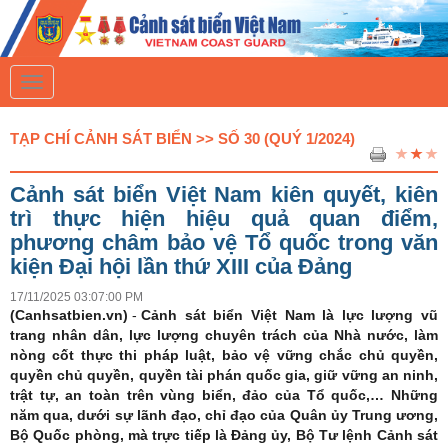
T
o
g
g
TẠP CHÍ CẢNH SÁT BIỂN >> SỐ 30 (QUÝ 1/2024)
l
e
n
Cảnh sát biển Việt Nam kiên quyết, kiên
a
v
trì thực hiện hiệu quả quan điểm,
i
phương châm bảo vệ Tổ quốc trong văn
g
a
kiện Đại hội lần thứ XIII của Đảng
t
i
17/11/2025 03:07:00 PM
o
(Canhsatbien.vn)
-
Cảnh sát biển Việt Nam là lực lượng vũ
n
trang nhân dân, lực lượng chuyên trách của Nhà nước, làm
nòng cốt thực thi pháp luật, bảo vệ vững chắc chủ quyền,
quyền chủ quyền, quyền tài phán quốc gia, giữ vững an ninh,
trật tự, an toàn trên vùng biển, đảo của Tổ quốc,… Những
năm qua, dưới sự lãnh đạo, chỉ đạo của Quân ủy Trung ương,
Bộ Quốc phòng, mà trực tiếp là Đảng ủy, Bộ Tư lệnh Cảnh sát