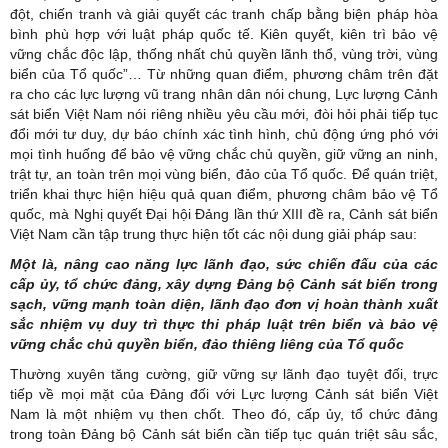
đột, chiến tranh và giải quyết các tranh chấp bằng biện pháp hòa
bình phù hợp với luật pháp quốc tế. Kiên quyết, kiên trì bảo vệ
vững chắc độc lập, thống nhất chủ quyền lãnh thổ, vùng trời, vùng
biển của Tổ quốc”… Từ những quan điểm, phương châm trên đặt
ra cho các lực lượng vũ trang nhân dân nói chung, Lực lượng Cảnh
sát biển Việt Nam nói riêng nhiều yêu cầu mới, đòi hỏi phải tiếp tục
đổi mới tư duy, dự báo chính xác tình hình, chủ động ứng phó với
mọi tình huống để bảo vệ vững chắc chủ quyền, giữ vững an ninh,
trật tự, an toàn trên mọi vùng biển, đảo của Tổ quốc. Để quán triệt,
triển khai thực hiện hiệu quả quan điểm, phương châm bảo vệ Tổ
quốc, mà Nghị quyết Đại hội Đảng lần thứ XIII đề ra, Cảnh sát biển
Việt Nam cần tập trung thực hiện tốt các nội dung giải pháp sau:
Một là, nâng cao năng lực lãnh đạo, sức chiến đấu của các
cấp ủy, tổ chức đảng, xây dựng Đảng bộ Cảnh sát biển trong
sạch, vững mạnh toàn diện, lãnh đạo đơn vị hoàn thành xuất
sắc nhiệm vụ duy trì thực thi pháp luật trên biển và bảo vệ
vững chắc chủ quyền biển, đảo thiêng liêng của Tổ quốc
Thường xuyên tăng cường, giữ vững sự lãnh đạo tuyệt đối, trực
tiếp về mọi mặt của Đảng đối với Lực lượng Cảnh sát biển Việt
Nam là một nhiệm vụ then chốt. Theo đó, cấp ủy, tổ chức đảng
trong toàn Đảng bộ Cảnh sát biển cần tiếp tục quán triệt sâu sắc,