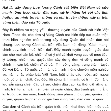
dân chủ.
Hai là, xây dựng Lực lượng Cảnh sát biển Việt Nam có sức
mạnh tổng hợp, chiến đấu cao, xử lý thắng lợi với các tình
huống an ninh truyền thống và phi truyền thống xảy ra trên
vùng biển, đảo của Tổ quốc
Đây là nhiệm vụ trọng yếu, thường xuyên của Cảnh sát biển Việt
Nam. Theo đó, các đơn vị Vùng Cảnh sát biển tiếp tục quán triệt,
thực hiện nghiêm chủ trương xây dựng Quân đội nhân dân nói
chung, Lực lượng Cảnh sát biển Việt Nam nói riêng: “Cách mạng,
chính quy, tinh nhuệ, hiện đại”. Đẩy mạnh tuyên truyền, giáo dục
làm cho mọi cán bộ, chiến sĩ có ý chí và khát vọng cao về mục tiêu,
lý tưởng, nhiệm vụ, quyết tâm xây dựng đơn vị vững mạnh về
chính trị; cán bộ, chiến sĩ có bản lĩnh vững vàng, trung thành tuyệt
đối với Đảng, Tổ quốc và nhân dân; tinh thông chuyên môn nghiệp
vụ, nắm chắc pháp luật Việt Nam, luật pháp các nước, giỏi ngoại
ngữ; có phẩm chất, đạo đức, lối sống lành mạnh; có trình độ, năng
lực sẵn sàng chiến đấu và sức chiến đấu cao; kịp thời giữ vững an
ninh, trật tự, an toàn trên biển và ngăn chặn, đấu tranh giành thắng
lợi trước các âm mưu, hành động xâm phạm chủ quyền, quyền chủ
quyền, quyền tài phán quốc gia trên vùng biển, đảo của Tổ quốc.
Các đơn vị Cảnh sát biển quán triệt, triển khai thực hiện hiệu quả