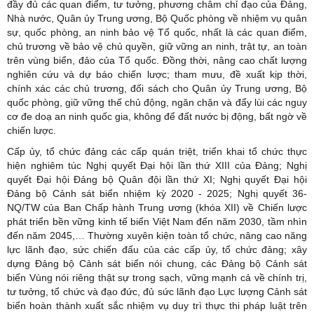
đầy đủ các quan điểm, tư tưởng, phương châm chỉ đạo của Đảng,
Nhà nước, Quân ủy Trung ương, Bộ Quốc phòng về nhiệm vụ quân
sự, quốc phòng, an ninh bảo vệ Tổ quốc, nhất là các quan điểm,
chủ trương về bảo vệ chủ quyền, giữ vững an ninh, trật tự, an toàn
trên vùng biển, đảo của Tổ quốc. Đồng thời, nâng cao chất lượng
nghiên cứu và dự báo chiến lược; tham mưu, đề xuất kịp thời,
chính xác các chủ trương, đối sách cho Quân ủy Trung ương, Bộ
quốc phòng, giữ vững thế chủ động, ngăn chặn và đẩy lùi các nguy
cơ đe doạ an ninh quốc gia, không để đất nước bị động, bất ngờ về
chiến lược.
Cấp ủy, tổ chức đảng các cấp quán triệt, triển khai tổ chức thực
hiện nghiêm túc Nghị quyết Đại hội lần thứ XIII của Đảng; Nghị
quyết Đại hội Đảng bộ Quân đội lần thứ XI; Nghị quyết Đại hội
Đảng bộ Cảnh sát biển nhiệm kỳ 2020 - 2025; Nghị quyết 36-
NQ/TW của Ban Chấp hành Trung ương (khóa XII) về Chiến lược
phát triển bền vững kinh tế biển Việt Nam đến năm 2030, tầm nhìn
đến năm 2045,… Thường xuyên kiện toàn tổ chức, nâng cao năng
lực lãnh đạo, sức chiến đấu của các cấp ủy, tổ chức đảng; xây
dựng Đảng bộ Cảnh sát biển nói chung, các Đảng bộ Cảnh sát
biển Vùng nói riêng thật sự trong sạch, vững mạnh cả về chính trị,
tư tưởng, tổ chức và đạo đức, đủ sức lãnh đạo Lực lượng Cảnh sát
biển hoàn thành xuất sắc nhiệm vụ duy trì thực thi pháp luật trên