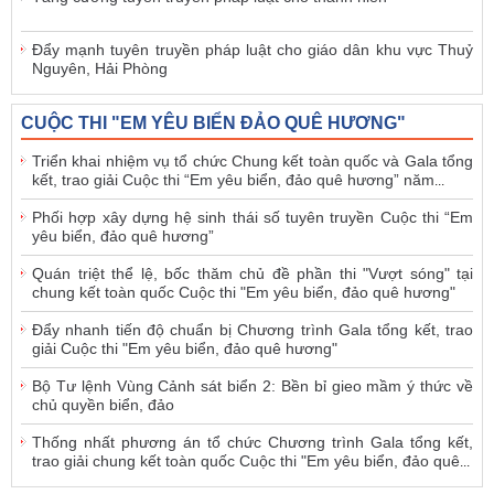
Đẩy mạnh tuyên truyền pháp luật cho giáo dân khu vực Thuỷ
Nguyên, Hải Phòng
CUỘC THI "EM YÊU BIỂN ĐẢO QUÊ HƯƠNG"
Triển khai nhiệm vụ tổ chức Chung kết toàn quốc và Gala tổng
kết, trao giải Cuộc thi “Em yêu biển, đảo quê hương” năm
...
Phối hợp xây dựng hệ sinh thái số tuyên truyền Cuộc thi “Em
yêu biển, đảo quê hương”
Quán triệt thể lệ, bốc thăm chủ đề phần thi "Vượt sóng" tại
chung kết toàn quốc Cuộc thi "Em yêu biển, đảo quê hương"
Đẩy nhanh tiến độ chuẩn bị Chương trình Gala tổng kết, trao
giải Cuộc thi "Em yêu biển, đảo quê hương"
Bộ Tư lệnh Vùng Cảnh sát biển 2: Bền bỉ gieo mầm ý thức về
chủ quyền biển, đảo
Thống nhất phương án tổ chức Chương trình Gala tổng kết,
trao giải chung kết toàn quốc Cuộc thi "Em yêu biển, đảo quê
...