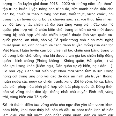
lượng huấn luyện giai đoạn 2013 - 2020 và những năm tiếp theo”;
tập trung huấn luyện nâng cao trình độ, sức mạnh chiến đấu cho
cán bộ, chiến sĩ theo hướng “cơ bản, thiết thực, vững chắc”, coi
trọng huấn luyện đồng bộ và chuyên sâu, sát với thực tiễn nhiệm
vụ, đối tượng tác chiến và địa bàn từng vùng biển, đảo của Tổ
quốc; phù hợp với tổ chức biên chế, trang bị hiện có và mới được
trang bị; phù hợp với các chiến lược1* thuộc lĩnh vực quân sự,
quốc phòng, an ninh, bảo vệ Tổ quốc trong tình hình mới, nghệ
thuật quân sự, kinh nghiệm và cách đánh truyền thống của dân tộc
Việt Nam. Huấn luyện cán bộ, chiến sĩ tác chiến giỏi bằng trang bị
có trong biên chế, cũng như khi được tham gia tác chiến hiệp đồng
quân - binh chủng (Phòng không - Không quân, Hải quân,…) và
các lực lượng khác (Kiểm ngư, Dân quân tự vệ biển, ngư dân,…).
Có như vậy, Cảnh sát biển Việt Nam mới xứng tầm là lực lượng
nòng cốt trong ứng phó với các đe doạ an ninh phi truyền thống;
ngăn ngừa các nguy cơ chiến tranh, xung đột từ sớm, từ xa, bằng
các biện pháp hòa bình phù hợp với luật pháp quốc tế. Đồng thời,
bảo vệ vững chắc độc lập, thống nhất chủ quyền lãnh thổ, vùng
trời, vùng biển của Tổ quốc.
Để trở thành điểm tựa vững chắc cho ngư dân yên tâm vươn khơi,
bám biển, khai thác thủy hải sản và đầu tư phát triển kinh tế biển
làm giàu cho đất nước, góp phần cùng quân, dân cả nước giữ