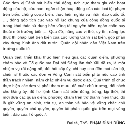
Các đơn vị Cảnh sát biển chủ động, tích cực tham gia các hoạt
động cứu hộ, cứu nạn, ngăn chặn hoạt động của các loại tội phạm
trên biển, chống cướp biển, thực hiện nghĩa vụ nhân đạo quốc tế,
…, đóng góp tích cực vào nỗ lực chung của cộng đồng quốc tế
trong khai thác sử dụng bền vững tài nguyên biển, ngăn chặn suy
thoái môi trường biển,… Qua đó, nâng cao vị thế, uy tín, năng lực
thực thi pháp luật trên biển của Lực lượng Cảnh sát biển, góp phần
xây dựng hình ảnh đất nước, Quân đội nhân dân Việt Nam trên
trường quốc tế.
Quán triệt, triển khai thực hiện hiệu quả các quan điểm, phương
châm bảo vệ Tổ quốc mà Đại hội Đảng lần thứ XIII đề ra, là một
nhiệm vụ rất nặng nề, đòi hỏi cấp ủy, chỉ huy cho đến mọi cán bộ,
chiến sĩ thuộc các đơn vị Vùng Cảnh sát biển phải nêu cao tinh
thần trách nhiệm, nắm chắc nhiệm vụ được giao. Quá trình tổ chức
thực hiện các đơn vị phải tham mưu, đề xuất chủ trương, đối sách
cho Đảng ủy, Bộ Tư lệnh Cảnh sát biển đúng, trúng, kịp thời, thì
mới đưa các quan điểm, phương châm trên trở thành hiện thực, đó
là giữ vững an ninh, trật tự, an toàn và bảo vệ vững chắc chủ
quyền, quyền chủ quyền, quyền tài phán quốc gia trên mọi vùng
biển, đảo của Tổ quốc./.
Đại tá, ThS.
PHẠM ĐÌNH DŨNG