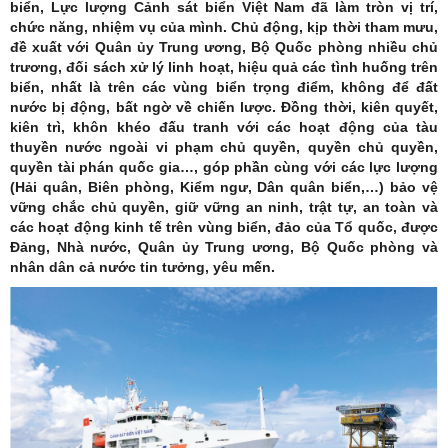
biển, Lực lượng Cảnh sát biển Việt Nam đã làm tròn vị trí,
chức năng, nhiệm vụ của mình. Chủ động, kịp thời tham mưu,
đề xuất với Quân ủy Trung ương, Bộ Quốc phòng nhiều chủ
trương, đối sách xử lý linh hoạt, hiệu quả các tình huống trên
biển, nhất là trên các vùng biển trọng điểm, không để đất
nước bị động, bất ngờ về chiến lược. Đồng thời, kiên quyết,
kiên trì, khôn khéo đấu tranh với các hoạt động của tàu
thuyền nước ngoài vi phạm chủ quyền, quyền chủ quyền,
quyền tài phán quốc gia…, góp phần cùng với các lực lượng
(Hải quân, Biên phòng, Kiểm ngư, Dân quân biển,…) bảo vệ
vững chắc chủ quyền, giữ vững an ninh, trật tự, an toàn và
các hoạt động kinh tế trên vùng biển, đảo của Tổ quốc, được
Đảng, Nhà nước, Quân ủy Trung ương, Bộ Quốc phòng và
nhân dân cả nước tin tưởng, yêu mến.