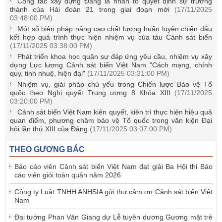
Công tác xây dựng Đảng là nhân tố quyết định sự trưởng
thành của Hải đoàn 21 trong giai đoạn mới
(17/11/2025
03:48:00 PM)
Một số biện pháp nâng cao chất lượng huấn luyện chiến đấu
kết hợp quá trình thực hiện nhiệm vụ của tàu Cảnh sát biển
(17/11/2025 03:38:00 PM)
Phát triển khoa học quân sự đáp ứng yêu cầu, nhiệm vụ xây
dựng Lực lượng Cảnh sát biển Việt Nam "Cách mạng, chính
quy, tinh nhuệ, hiện đại"
(17/11/2025 03:31:00 PM)
Nhiệm vụ, giải pháp chủ yếu trong Chiến lược Bảo vệ Tổ
quốc theo Nghị quyết Trung ương 8 Khóa XIII
(17/11/2025
03:20:00 PM)
Cảnh sát biển Việt Nam kiên quyết, kiên trì thực hiện hiệu quả
quan điểm, phương châm bảo vệ Tổ quốc trong văn kiện Đại
hội lần thứ XIII của Đảng
(17/11/2025 03:07:00 PM)
THEO GƯƠNG BÁC
Báo cáo viên Cảnh sát biển Việt Nam đạt giải Ba Hội thi Báo
cáo viên giỏi toàn quân năm 2026
Công ty Luật TNHH ANHSIA gửi thư cảm ơn Cảnh sát biển Việt
Nam
Đại tướng Phan Văn Giang dự Lễ tuyên dương Gương mặt trẻ