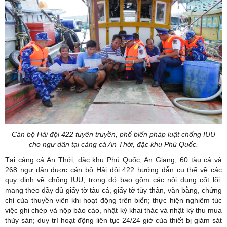
Cán bộ Hải đội 422 tuyên truyền, phổ biến pháp luật chống IUU
cho ngư dân tại cảng cá An Thới, đặc khu Phú Quốc.
Tại cảng cá An Thới, đặc khu Phú Quốc, An Giang, 60 tàu cá và
268 ngư dân được cán bộ Hải đội 422 hướng dẫn cụ thể về các
quy định về chống IUU, trong đó bao gồm các nội dung cốt lõi:
mang theo đầy đủ giấy tờ tàu cá, giấy tờ tùy thân, văn bằng, chứng
chỉ của thuyền viên khi hoạt động trên biển; thực hiện nghiêm túc
việc ghi chép và nộp báo cáo, nhật ký khai thác và nhật ký thu mua
thủy sản; duy trì hoạt động liên tục 24/24 giờ của thiết bị giám sát