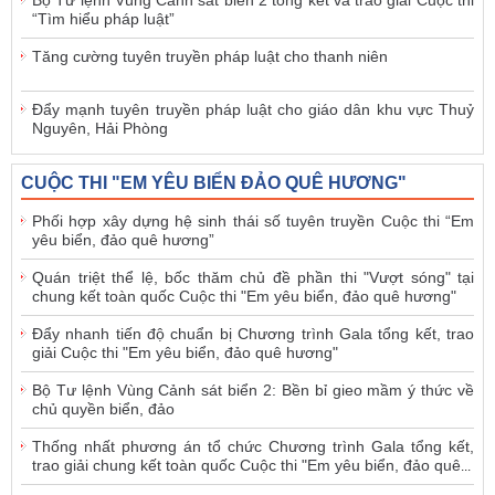
Bộ Tư lệnh Vùng Cảnh sát biển 2 tổng kết và trao giải Cuộc thi
“Tìm hiểu pháp luật”
Tăng cường tuyên truyền pháp luật cho thanh niên
Đẩy mạnh tuyên truyền pháp luật cho giáo dân khu vực Thuỷ
Nguyên, Hải Phòng
CUỘC THI "EM YÊU BIỂN ĐẢO QUÊ HƯƠNG"
Phối hợp xây dựng hệ sinh thái số tuyên truyền Cuộc thi “Em
yêu biển, đảo quê hương”
Quán triệt thể lệ, bốc thăm chủ đề phần thi "Vượt sóng" tại
chung kết toàn quốc Cuộc thi "Em yêu biển, đảo quê hương"
Đẩy nhanh tiến độ chuẩn bị Chương trình Gala tổng kết, trao
giải Cuộc thi "Em yêu biển, đảo quê hương"
Bộ Tư lệnh Vùng Cảnh sát biển 2: Bền bỉ gieo mầm ý thức về
chủ quyền biển, đảo
Thống nhất phương án tổ chức Chương trình Gala tổng kết,
trao giải chung kết toàn quốc Cuộc thi "Em yêu biển, đảo quê
...