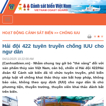
T
o
g
g
HOẠT ĐỘNG CẢNH SÁT BIỂN >> CHỐNG IUU
l
e
n
Hải đội 422 tuyên truyền chống IUU cho
a
v
ngư dân
i
g
04/11/2025 10:22:00 AM
a
(Canhsatbien.vn)
-
Nhằm chung tay gỡ bỏ "thẻ vàng" đối với
t
sản phẩm thủy sản Việt Nam, cán bộ, chiến sĩ Hải đội 422/Hải
i
đoàn 42 Cảnh sát biển đã tổ chức tuyên truyền, phổ biến
o
n
pháp luật về chống khai thác thủy sản bất hợp pháp, không
báo cáo, không theo quy định (IUU) cho ngư dân là chủ
phương tiện, thuyền trưởng, thuyền viên khai thác đánh bắt
trên biển.