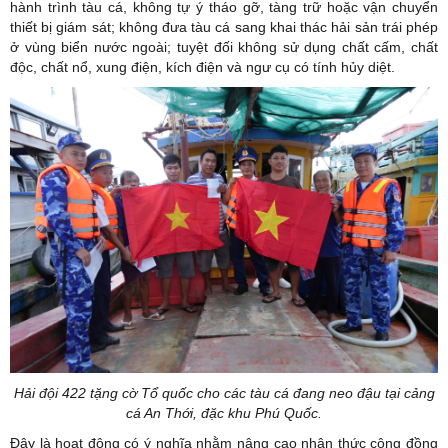
hành trình tàu cá, không tự ý tháo gỡ, tàng trữ hoặc vận chuyển
thiết bị giám sát; không đưa tàu cá sang khai thác hải sản trái phép
ở vùng biển nước ngoài; tuyệt đối không sử dụng chất cấm, chất
độc, chất nổ, xung điện, kích điện và ngư cụ có tính hủy diệt.
Hải đội 422 tặng cờ Tổ quốc cho các tàu cá đang neo đậu tại cảng
cá An Thới, đặc khu Phú Quốc.
Đây là hoạt động có ý nghĩa nhằm nâng cao nhận thức cộng đồng