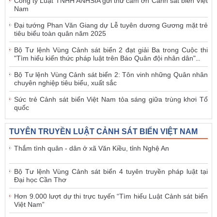
Công ty Luật TNHH ANHSIA gửi thư cảm ơn Cảnh sát biển Việt
Nam
Đại tướng Phan Văn Giang dự Lễ tuyên dương Gương mặt trẻ
tiêu biểu toàn quân năm 2025
Bộ Tư lệnh Vùng Cảnh sát biển 2 đạt giải Ba trong Cuộc thi
"Tìm hiểu kiến thức pháp luật trên Báo Quân đội nhân dân"
...
Bộ Tư lệnh Vùng Cảnh sát biển 2: Tôn vinh những Quân nhân
chuyên nghiệp tiêu biểu, xuất sắc
Sức trẻ Cảnh sát biển Việt Nam tỏa sáng giữa trùng khơi Tổ
quốc
TUYÊN TRUYỀN LUẬT CẢNH SÁT BIỂN VIỆT NAM
Thắm tình quân - dân ở xã Văn Kiều, tỉnh Nghệ An
Bộ Tư lệnh Vùng Cảnh sát biển 4 tuyên truyền pháp luật tại
Đại học Cần Thơ
Hơn 9.000 lượt dự thi trực tuyến “Tìm hiểu Luật Cảnh sát biển
Việt Nam”