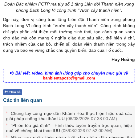
Đoàn Đặc nhiệm PCTP ma túy số 1 tặng Liên đội Thanh niên xung
phong Bạch Long Vĩ công trình “Vườn cây thanh niên”.
Dịp này, đơn vị cũng trao tặng Liên đội Thanh niên xung phong
Bạch Long Vĩ công trình “Vườn cây thanh niên”. Công trình không
chỉ góp phần cải thiện môi trường sinh thái, tạo cảnh quan xanh
cho đảo mà còn mang ý nghĩa giáo dục sâu sắc, thể hiện ý chí,
trách nhiệm của cán bộ, chiến sĩ, đoàn viên thanh niên trong xây
dựng và bảo vệ vững chắc chủ quyền biển, đảo của Tổ quốc.
Huy Hoàng
Bài viết, video, hình ảnh đóng góp cho chuyên mục gửi về
banbientapcsb@gmail.com
Chia sẻ
Các tin liên quan
Chung tay cùng ngư dân Khánh Hòa thực hiện hiệu quả các
giải pháp chống khai thác IUU
(06/08/2026 07:38:00 AM)
"Phiên tòa giả định" - Hình thức tuyên truyền trực quan, hiệu
quả về chống khai thác IUU
(05/08/2026 07:52:00 AM)
Nâng cao nhận thức pháp luật cho nhân dân phường An