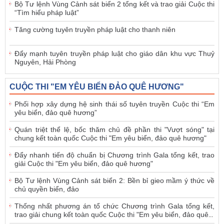
Bộ Tư lệnh Vùng Cảnh sát biển 2 tổng kết và trao giải Cuộc thi
“Tìm hiểu pháp luật”
Tăng cường tuyên truyền pháp luật cho thanh niên
Đẩy mạnh tuyên truyền pháp luật cho giáo dân khu vực Thuỷ
Nguyên, Hải Phòng
CUỘC THI "EM YÊU BIỂN ĐẢO QUÊ HƯƠNG"
Phối hợp xây dựng hệ sinh thái số tuyên truyền Cuộc thi “Em
yêu biển, đảo quê hương”
Quán triệt thể lệ, bốc thăm chủ đề phần thi "Vượt sóng" tại
chung kết toàn quốc Cuộc thi "Em yêu biển, đảo quê hương"
Đẩy nhanh tiến độ chuẩn bị Chương trình Gala tổng kết, trao
giải Cuộc thi "Em yêu biển, đảo quê hương"
Bộ Tư lệnh Vùng Cảnh sát biển 2: Bền bỉ gieo mầm ý thức về
chủ quyền biển, đảo
Thống nhất phương án tổ chức Chương trình Gala tổng kết,
trao giải chung kết toàn quốc Cuộc thi "Em yêu biển, đảo quê
...