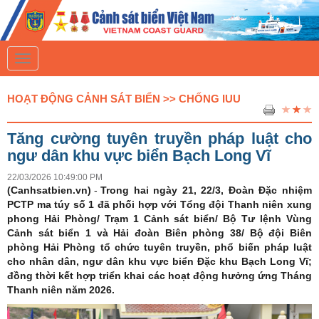
T
o
g
g
HOẠT ĐỘNG CẢNH SÁT BIỂN >> CHỐNG IUU
l
e
n
Tăng cường tuyên truyền pháp luật cho
a
v
ngư dân khu vực biển Bạch Long Vĩ
i
g
22/03/2026 10:49:00 PM
a
(Canhsatbien.vn)
-
Trong hai ngày 21, 22/3, Đoàn Đặc nhiệm
t
PCTP ma túy số 1 đã phối hợp với Tổng đội Thanh niên xung
i
phong Hải Phòng/ Trạm 1 Cảnh sát biển/ Bộ Tư lệnh Vùng
o
n
Cảnh sát biển 1 và Hải đoàn Biên phòng 38/ Bộ đội Biên
phòng Hải Phòng tổ chức tuyên truyền, phổ biến pháp luật
cho nhân dân, ngư dân khu vực biển Đặc khu Bạch Long Vĩ;
đồng thời kết hợp triển khai các hoạt động hưởng ứng Tháng
Thanh niên năm 2026.