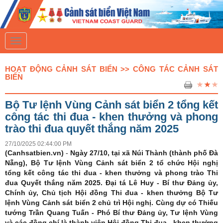
T
o
g
g
HOẠT ĐỘNG CẢNH SÁT BIỂN >> CÔNG TÁC CẢNH SÁT
l
BIỂN
e
n
a
Bộ Tư lệnh Vùng Cảnh sát biển 2 tổng kết
v
i
công tác thi đua - khen thưởng và phong
g
trào thi đua quyết thắng năm 2025
a
t
27/10/2025 02:44:00 PM
i
(Canhsatbien.vn)
o
-
Ngày 27/10, tại xã Núi Thành (thành phố Đà
n
Nẵng), Bộ Tư lệnh Vùng Cảnh sát biển 2 tổ chức Hội nghị
tổng kết công tác thi đua - khen thưởng và phong trào Thi
đua Quyết thắng năm 2025. Đại tá Lê Huy - Bí thư Đảng ủy,
Chính ủy, Chủ tịch Hội đồng Thi đua - khen thưởng Bộ Tư
lệnh Vùng Cảnh sát biển 2 chủ trì Hội nghị. Cùng dự có Thiếu
tướng Trần Quang Tuấn - Phó Bí thư Đảng ủy, Tư lệnh Vùng
và các đồng chí là thành viên Hội đồng Thi đua - khen thưởng