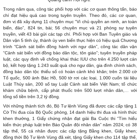
Trong năm qua, công tác phối hợp với các cơ quan thông tấn, báo
chí đạt hiệu quả cao trong tuyên truyền. Theo đó, các cơ quan,
đơn vị đã xây dựng 11 chuyên mục “Vì chủ quyền an ninh, an toàn
biển, đảo”, 824 tin, bài; 56 chuyên mục và 21 phóng sự tuyên
truyền, viết 43 bài gửi các tạp chí. Phối hợp với Ban Tuyên giáo và
Dân vận 5 tỉnh ủy, thành ủy ven biển thực hiện có hiệu quả Chương
trình
“
Cảnh sát biển đồng hành với ngư dân”, công tác dân vận
“Cảnh sát biển với đồng bào dân tộc, tôn giáo”; tuyên truyền pháp
luật, các quy định về chống khai thác IUU cho trên 4.250 lượt cán
bộ, kết hợp tặng 1.243 suất quà cho ngư dân, gia đình chính sách,
đồng bào dân tộc thiểu số có hoàn cảnh khó khăn; trên 2.000 cờ
Tổ quốc, 500 ảnh Bác Hồ, 500 tờ rơi các loại, 1.000 cuốn tài liệu
Luật Thủy sản, 200 sổ tay Luật Cảnh sát biển Việt Nam; tổ chức
khám chữa bệnh, cấp phát thuốc trên 500 lượt nhân dân,… với
tổng số tiền trên 3,2 tỷ đồng.
Với những thành tích đó, Bộ Tư lệnh Vùng đã được các cấp tặng 1
Cờ Thi đua của Bộ Quốc phòng, 14 danh hiệu thi đua và hình thức
khen thưởng, 1 Giấy chứng nhận đạt giải Ba Cuộc thi “Tìm hiểu
kiến thức pháp luật trên Báo Quân đội nhân dân” năm 2024; có 38
tập thể, 55 cá nhân được các cấp tặng Bằng khen, Giấy khen;
đồng thời Bộ Tư lệnh Vùng đã xét, tặng Giấy khen cho 114 tập thể,