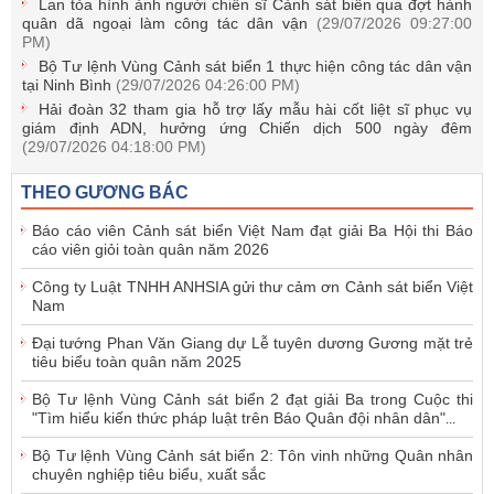
Lan tỏa hình ảnh người chiến sĩ Cảnh sát biển qua đợt hành
quân dã ngoại làm công tác dân vận
(29/07/2026 09:27:00
PM)
Bộ Tư lệnh Vùng Cảnh sát biển 1 thực hiện công tác dân vận
tại Ninh Bình
(29/07/2026 04:26:00 PM)
Hải đoàn 32 tham gia hỗ trợ lấy mẫu hài cốt liệt sĩ phục vụ
giám định ADN, hưởng ứng Chiến dịch 500 ngày đêm
(29/07/2026 04:18:00 PM)
THEO GƯƠNG BÁC
Báo cáo viên Cảnh sát biển Việt Nam đạt giải Ba Hội thi Báo
cáo viên giỏi toàn quân năm 2026
Công ty Luật TNHH ANHSIA gửi thư cảm ơn Cảnh sát biển Việt
Nam
Đại tướng Phan Văn Giang dự Lễ tuyên dương Gương mặt trẻ
tiêu biểu toàn quân năm 2025
Bộ Tư lệnh Vùng Cảnh sát biển 2 đạt giải Ba trong Cuộc thi
"Tìm hiểu kiến thức pháp luật trên Báo Quân đội nhân dân"
...
Bộ Tư lệnh Vùng Cảnh sát biển 2: Tôn vinh những Quân nhân
chuyên nghiệp tiêu biểu, xuất sắc