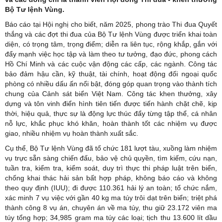
Bộ Tư lệnh Vùng.
Báo cáo tại Hội nghị cho biết, năm 2025, phong trào Thi đua Quyết
thắng và các đợt thi đua của Bộ Tư lệnh
Vùng được triển khai toàn
diện, có trọng tâm, trọng điểm; diễn ra liên tục, rộng khắp, gắn với
đẩy mạnh việc học tập và làm theo tư tưởng, đạo đức, phong cách
Hồ Chí Minh và các cuộc vận động các cấp, các ngành. Công tác
bảo đảm hậu cần, kỹ thuật, tài chính, hoạt động đối ngoại quốc
phòng có nhiều dấu ấn nổi bật, đóng góp quan trọng vào thành tích
chung của Cảnh sát biển Việt Nam. Công tác khen thưởng, xây
dựng và tôn vinh điển hình tiên tiến được tiến hành chặt chẽ, kịp
thời, hiệu quả, thực sự là động lực thúc đẩy từng tập thể, cá nhân
nỗ lực, khắc phục khó khăn, hoàn thành tốt các nhiệm vụ được
giao, nhiều nhiệm vụ hoàn thành xuất sắc.
Cụ thể, Bộ Tư lệnh Vùng đã tổ chức 181 lượt tàu, xuồng làm nhiệm
vụ trực sẵn sàng chiến đấu, bảo vệ chủ quyền, tìm kiếm, cứu nạn,
tuần tra, kiểm tra, kiểm soát, duy trì thực thi pháp luật trên biển,
chống khai thác hải sản bất hợp pháp, không báo cáo và không
theo quy định (IUU); đi được 110.361 hải lý an toàn; tổ chức nắm,
xác minh 7 vụ việc với gần 40 kg ma túy trôi dạt trên biển; triệt phá
thành công 8 vụ án, chuyên án về ma túy, thu giữ 23.172 viên ma
túy tổng hợp; 34,985 gram ma túy các loại; tịch thu 13.600 lít dầu