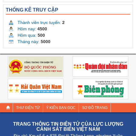
THỐNG KÊ TRUY CẬP
Thành viên trực tuyến:
2
Hôm nay:
4500
Hôm qua:
500
Tháng này:
5000
THƯ ĐIỆN TỬ
Ý KIẾN BẠN ĐỌC
SƠ ĐỒ TRANG
TRANG THÔNG TIN ĐIỆN TỬ CỦA LỰC LƯỢNG
CẢNH SÁT BIỂN VIỆT NAM
Địa chỉ: Km số 6 + 825 Đại lộ Thăng Long, phường Xuân