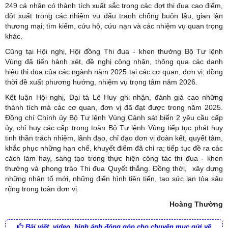
249 cá nhân có thành tích xuất sắc trong các đợt thi đua cao điểm,
đột xuất trong các nhiệm vụ đấu tranh chống buôn lậu, gian lận
thương mại; tìm kiếm, cứu hộ, cứu nạn và các nhiệm vụ quan trọng
khác.
Cũng tại Hội nghị, Hội đồng Thi đua - khen thưởng Bộ Tư lệnh
Vùng đã tiến hành xét, đề nghị công nhận, thông qua các danh
hiệu thi đua của các ngành năm 2025 tại các cơ quan, đơn vị; đồng
thời đề xuất phương hướng, nhiệm vụ trọng tâm năm 2026.
Kết luận Hội nghị, Đại tá Lê Huy ghi nhận, đánh giá cao những
thành tích mà các cơ quan, đơn vị đã đạt được trong năm 2025.
Đồng chí Chính ủy Bộ Tư lệnh Vùng Cảnh sát biển 2 yêu cầu cấp
ủy, chỉ huy các cấp trong toàn Bộ Tư lệnh Vùng tiếp tục phát huy
tinh thần trách nhiệm, lãnh đạo, chỉ đạo đơn vị đoàn kết, quyết tâm,
khắc phục những hạn chế, khuyết điểm đã chỉ ra; tiếp tục đề ra các
cách làm hay, sáng tạo trong thực hiện công tác thi đua - khen
thưởng và phong trào Thi đua Quyết thắng. Đồng thời, xây dựng
những nhân tố mới, những điển hình tiên tiến, tạo sức lan tỏa sâu
rộng trong toàn đơn vị.
Hoàng Thường
Bài viết, video, hình ảnh đóng góp cho chuyên mục gửi về