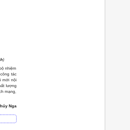
nh
)
 bộ nhiệm
công tác
i mới nội
hất lượng
ách mạng,
húy Nga