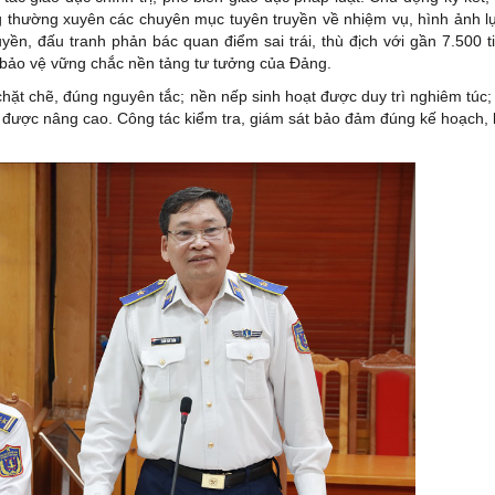
óng thường xuyên các chuyên mục tuyên truyền về nhiệm vụ, hình ảnh 
yền, đấu tranh phản bác quan điểm sai trái, thù địch với gần 7.500 ti
n bảo vệ vững chắc nền tảng tư tưởng của Đảng.
ặt chẽ, đúng nguyên tắc; nền nếp sinh hoạt được duy trì nghiêm túc;
n được nâng cao. Công tác kiểm tra, giám sát bảo đảm đúng kế hoạch,