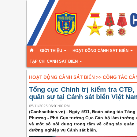
GIỚI THIỆU
HOẠT ĐỘNG CẢNH SÁT BIỂN
TẠP CHÍ CẢNH SÁT BIỂN
HOẠT ĐỘNG CẢNH SÁT BIỂN >> CÔNG TÁC CẢ
Tổng cục Chính trị kiểm tra CTĐ,
quân sự tại Cảnh sát biển Việt Na
05/11/2025 06:01:00 PM
(Canhsatbien.vn)
-
Ngày 5/11, Đoàn công tác Tổng
Phương - Phó Cục trưởng Cục Cán bộ làm trưởng đo
và một số nội dung trọng tâm về công tác quân s
dưỡng nghiệp vụ Cảnh sát biển.