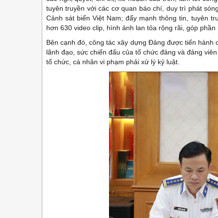
tuyên truyền với các cơ quan báo chí, duy trì phát s
Cảnh sát biển Việt Nam; đẩy mạnh thông tin, tuyên tru
hơn 630 video clip, hình ảnh lan tỏa rộng rãi, góp phầ
Bên cạnh đó, công tác xây dựng Đảng được tiến hành ch
lãnh đạo, sức chiến đấu của tổ chức đảng và đảng viê
tổ chức, cá nhân vi phạm phải xử lý kỷ luật.