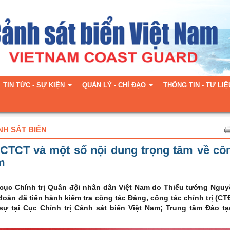
TIN TỨC - SỰ KIỆN
QUẢN LÝ - CHỈ ĐẠO
THÔNG TIN - TƯ LIỆ
NH SÁT BIỂN
 CTCT và một số nội dung trọng tâm về cô
m
 cục Chính trị Quân đội nhân dân Việt Nam do Thiếu tướng Ngu
àn đã tiến hành kiểm tra công tác Đảng, công tác chính trị (CT
ự tại Cục Chính trị Cảnh sát biển Việt Nam; Trung tâm Đào tạ