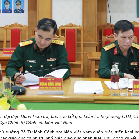
n đại diện Đoàn kiểm tra, báo cáo kết quả kiểm tra hoạt động CTĐ, 
Cục Chính trị Cảnh sát biển Việt Nam.
ủ trưởng Bộ Tư lệnh Cảnh sát biển Việt Nam quán triệt, triển khai n
g tác giáo dục chính trị, phổ biến giáo dục pháp luật. Chủ động ký kết,