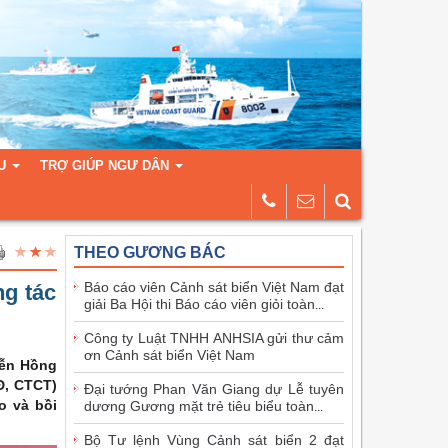
U
TRỢ GIÚP NGƯ DÂN
THEO GƯƠNG BÁC
Báo cáo viên Cảnh sát biển Việt Nam đạt
ng tác
giải Ba Hội thi Báo cáo viên giỏi toàn
...
Công ty Luật TNHH ANHSIA gửi thư cảm
ơn Cảnh sát biển Việt Nam
yễn Hồng
Đ, CTCT)
Đại tướng Phan Văn Giang dự Lễ tuyên
o và bồi
dương Gương mặt trẻ tiêu biểu toàn
...
Bộ Tư lệnh Vùng Cảnh sát biển 2 đạt