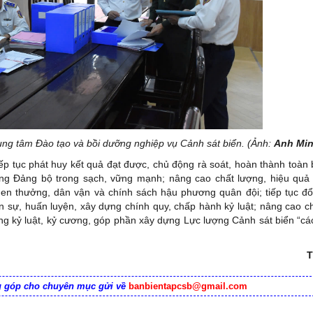
rung tâm Đào tạo và bồi dưỡng nghiệp vụ Cảnh sát biển. (Ảnh:
Anh Mi
ếp tục phát huy kết quả đạt được, chủ động rà soát, hoàn thành toàn
g Đảng bộ trong sạch, vững mạnh; nâng cao chất lượng, hiệu quả 
 khen thưởng, dân vận và chính sách hậu phương quân đội; tiếp tục đổ
ự, huấn luyện, xây dựng chính quy, chấp hành kỷ luật; nâng cao c
vững kỷ luật, kỷ cương, góp phần xây dựng Lực lượng Cảnh sát biển “c
T
ng góp cho chuyên mục gửi về
banbientapcsb@gmail.com