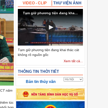
VIDEO - CLIP
THƯ VIỆN ẢNH
Tạm giữ phương tiện đang khai thác cát không rõ nguồn gốc
Tạm giữ phương tiện đang khai thác cát
không rõ nguồn gốc
Xem tất cả...
THÔNG TIN THỜI TIẾT
Bản tin thủy văn
CTCT năm
ghiêm túc
 phối hợp