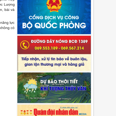
lực Lượng
n, bài và
 năng lực
 không có