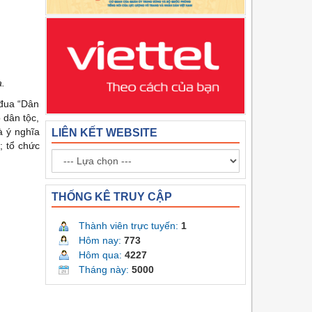
a.
 đua “Dân
 dân tộc,
à ý nghĩa
LIÊN KẾT WEBSITE
; tổ chức
THỐNG KÊ TRUY CẬP
Thành viên trực tuyến:
1
Hôm nay:
773
Hôm qua:
4227
Tháng này:
5000