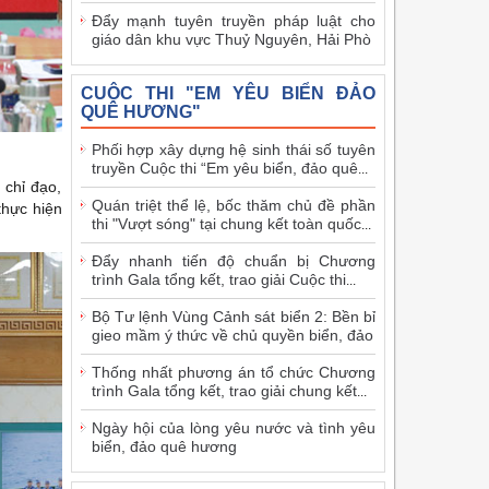
Đẩy mạnh tuyên truyền pháp luật cho
giáo dân khu vực Thuỷ Nguyên, Hải Phò
CUỘC THI "EM YÊU BIỂN ĐẢO
QUÊ HƯƠNG"
Phối hợp xây dựng hệ sinh thái số tuyên
truyền Cuộc thi “Em yêu biển, đảo quê
...
 chỉ đạo,
Quán triệt thể lệ, bốc thăm chủ đề phần
thực hiện
thi "Vượt sóng" tại chung kết toàn quốc
...
Đẩy nhanh tiến độ chuẩn bị Chương
trình Gala tổng kết, trao giải Cuộc thi
...
Bộ Tư lệnh Vùng Cảnh sát biển 2: Bền bỉ
gieo mầm ý thức về chủ quyền biển, đảo
Thống nhất phương án tổ chức Chương
trình Gala tổng kết, trao giải chung kết
...
Ngày hội của lòng yêu nước và tình yêu
biển, đảo quê hương