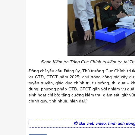
Đoàn Kiểm tra Tổng Cục Chính trị kiểm tra tại T
Đồng chí yêu cầu Đảng ủy, Thủ trưởng Cục Chính trị ti
vụ CTĐ, CTCT năm 2025; chú trọng công tác xây dựn
tuyên truyền, giáo dục chính trị, tư tưởng, thi đua –
dung, phương pháp CTĐ, CTCT gắn với nhiệm vụ quân s
sinh hoạt chi bộ; tăng cường kiểm tra, giám sát, giữ 
chính quy, tinh nhuệ, hiện đại.”
Bài viết, video, hình ảnh đó