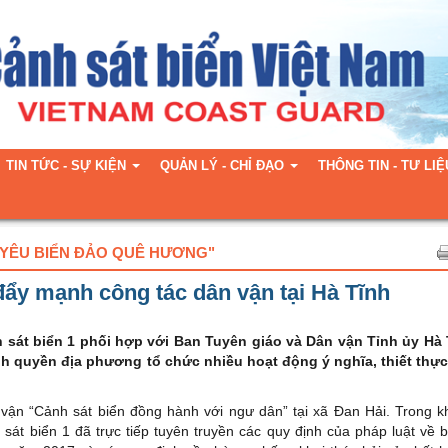
TIN TỨC - SỰ KIỆN
QUẢN LÝ - CHỈ ĐẠO
THÔNG TIN - TƯ LIỆ
 YÊU BIỂN ĐẢO QUÊ HƯƠNG"
đẩy mạnh công tác dân vận tại Hà Tĩnh
 sát biển 1 phối hợp với Ban Tuyên giáo và Dân vận Tỉnh ủy Hà 
nh quyền địa phương tổ chức nhiều hoạt động ý nghĩa, thiết thực 
 vận “Cảnh sát biển đồng hành với ngư dân” tại xã Đan Hải. Trong 
át biển 1 đã trực tiếp tuyên truyền các quy định của pháp luật về b