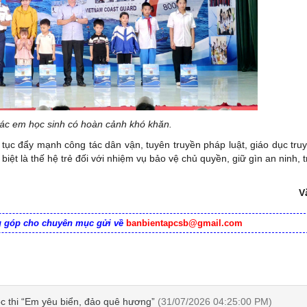
ác em học sinh có hoàn cảnh khó khăn.
p tục đẩy mạnh công tác dân vận, tuyên truyền pháp luật, giáo dục tru
ệt là thế hệ trẻ đối với nhiệm vụ bảo vệ chủ quyền, giữ gìn an ninh, tr
V
ng góp cho chuyên mục gửi về
banbientapcsb@gmail.com
ộc thi “Em yêu biển, đảo quê hương”
(31/07/2026 04:25:00 PM)