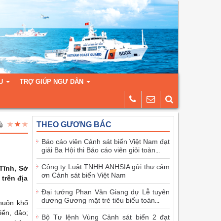
U
TRỢ GIÚP NGƯ DÂN
THEO GƯƠNG BÁC
Báo cáo viên Cảnh sát biển Việt Nam đạt
giải Ba Hội thi Báo cáo viên giỏi toàn
...
Công ty Luật TNHH ANHSIA gửi thư cảm
Tĩnh, Sở
ơn Cảnh sát biển Việt Nam
trên địa
Đại tướng Phan Văn Giang dự Lễ tuyên
dương Gương mặt trẻ tiêu biểu toàn
...
khuôn khổ
iển, đảo;
Bộ Tư lệnh Vùng Cảnh sát biển 2 đạt