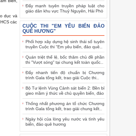
bám biển,
Đẩy mạnh tuyên truyền pháp luật cho
giáo dân khu vực Thuỷ Nguyên, Hải Phò
áo dục và
 THCS các
CUỘC THI "EM YÊU BIỂN ĐẢO
QUÊ HƯƠNG"
Phối hợp xây dựng hệ sinh thái số tuyên
truyền Cuộc thi “Em yêu biển, đảo quê
...
Quán triệt thể lệ, bốc thăm chủ đề phần
thi "Vượt sóng" tại chung kết toàn quốc
...
Đẩy nhanh tiến độ chuẩn bị Chương
trình Gala tổng kết, trao giải Cuộc thi
...
Bộ Tư lệnh Vùng Cảnh sát biển 2: Bền bỉ
gieo mầm ý thức về chủ quyền biển, đảo
Thống nhất phương án tổ chức Chương
trình Gala tổng kết, trao giải chung kết
...
Ngày hội của lòng yêu nước và tình yêu
biển, đảo quê hương