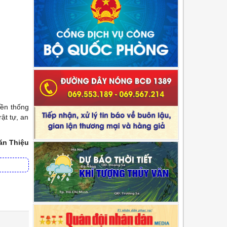
yền thống
ật tự, an
ăn Thiệu