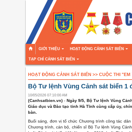
GIỚI THIỆU
HOẠT ĐỘNG CẢNH SÁT BIỂN
TẠP CHÍ CẢNH SÁT BIỂN
HOẠT ĐỘNG CẢNH SÁT BIỂN >> CUỘC THI "EM
Bộ Tư lệnh Vùng Cảnh sát biển 1 
10/05/2026 07:10:00 AM
(Canhsatbien.vn)
-
Ngày 9/5, Bộ Tư lệnh Vùng Cảnh
Giáo dục và Đào tạo tỉnh Hà Tĩnh cùng cấp ủy, chí
bàn.
Buổi sáng, đơn vị tổ chức Chương trình công tác dân
Chương trình, cán bộ, chiến sĩ Bộ Tư lệnh Vùng Cảnh s