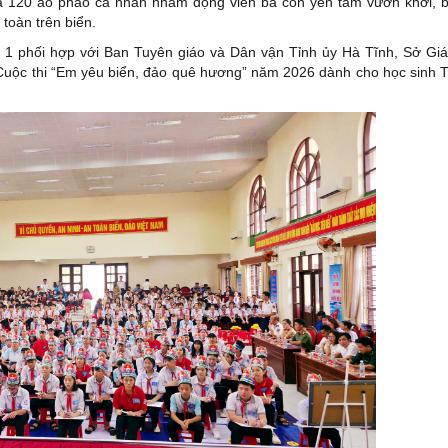
và 120 áo phao cá nhân nhằm động viên bà con yên tâm vươn khơi, 
 toàn trên biển.
 1 phối hợp với Ban Tuyên giáo và Dân vận Tỉnh ủy Hà Tĩnh, Sở Gi
h Cuộc thi “Em yêu biển, đảo quê hương” năm 2026 dành cho học sinh