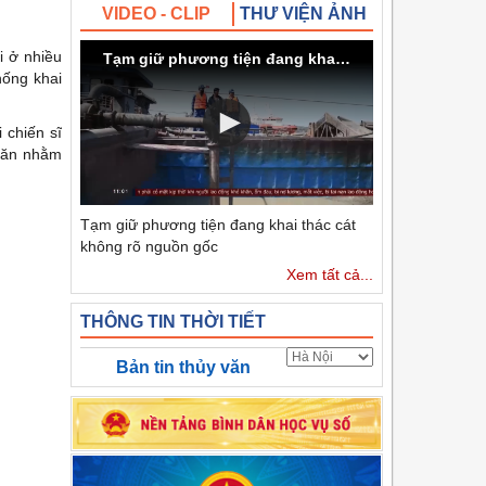
VIDEO - CLIP
THƯ VIỆN ẢNH
i ở nhiều
Tạm giữ phương tiện đang khai thác cát không rõ nguồn gốc
hống khai
 chiến sĩ
khăn nhằm
Tạm giữ phương tiện đang khai thác cát
không rõ nguồn gốc
Xem tất cả...
THÔNG TIN THỜI TIẾT
Bản tin thủy văn