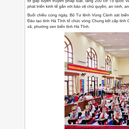
tờ gấp tuyên truyền pháp luật, tặng 200 cờ Tổ quốc 
phát triển kinh tế gắn với bảo vệ chủ quyền, an ninh, an
Buổi chiều cùng ngày, Bộ Tư lệnh Vùng Cảnh sát biển
Đào tạo tỉnh Hà Tĩnh tổ chức vòng Chung kết cấp tỉn
xã, phường ven biển tỉnh Hà Tĩnh.