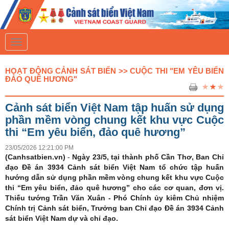
T
o
g
g
HOẠT ĐỘNG CẢNH SÁT BIỂN >> CUỘC THI "EM YÊU BIỂN
l
ĐẢO QUÊ HƯƠNG"
e
n
a
Cảnh sát biển Việt Nam tập huấn sử dụng
v
i
phần mềm vòng chung kết khu vực Cuộc
g
thi “Em yêu biển, đảo quê hương”
a
t
23/05/2026 12:21:00 PM
i
(Canhsatbien.vn)
o
-
Ngày 23/5, tại thành phố Cần Thơ, Ban Chỉ
n
đạo Đề án 3934 Cảnh sát biển Việt Nam tổ chức tập huấn
hướng dẫn sử dụng phần mềm vòng chung kết khu vực Cuộc
thi “Em yêu biển, đảo quê hương” cho các cơ quan, đơn vị.
Thiếu tướng Trần Văn Xuân - Phó Chính ủy kiêm Chủ nhiệm
Chính trị Cảnh sát biển, Trưởng ban Chỉ đạo Đề án 3934 Cảnh
sát biển Việt Nam dự và chỉ đạo.