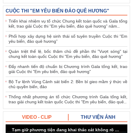
CUỘC THI "EM YÊU BIỂN ĐẢO QUÊ HƯƠNG"
Triển khai nhiệm vụ tổ chức Chung kết toàn quốc và Gala tổng
kết, trao giải Cuộc thi “Em yêu biển, đảo quê hương” năm
...
Phối hợp xây dựng hệ sinh thái số tuyên truyền Cuộc thi “Em
yêu biển, đảo quê hương”
Quán triệt thể lệ, bốc thăm chủ đề phần thi "Vượt sóng" tại
chung kết toàn quốc Cuộc thi "Em yêu biển, đảo quê hương"
Đẩy nhanh tiến độ chuẩn bị Chương trình Gala tổng kết, trao
giải Cuộc thi "Em yêu biển, đảo quê hương"
Bộ Tư lệnh Vùng Cảnh sát biển 2: Bền bỉ gieo mầm ý thức về
chủ quyền biển, đảo
Thống nhất phương án tổ chức Chương trình Gala tổng kết,
trao giải chung kết toàn quốc Cuộc thi "Em yêu biển, đảo quê
...
VIDEO - CLIP
THƯ VIỆN ẢNH
Tạm giữ phương tiện đang khai thác cát không rõ nguồn gốc