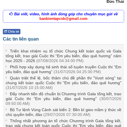
Đức Thái
Bài viết, video, hình ảnh đóng góp cho chuyên mục gửi về
banbientapcsb@gmail.com
Chia sẻ
Các tin liên quan
Triển khai nhiệm vụ tổ chức Chung kết toàn quốc và Gala
tổng kết, trao giải Cuộc thi “Em yêu biển, đảo quê hương” năm
học 2025 - 2026
(07/08/2026 04:34:00 PM)
Phối hợp xây dựng hệ sinh thái số tuyên truyền Cuộc thi “Em
yêu biển, đảo quê hương”
(31/07/2026 04:25:00 PM)
Quán triệt thể lệ, bốc thăm chủ đề phần thi "Vượt sóng" tại
chung kết toàn quốc Cuộc thi "Em yêu biển, đảo quê hương"
(31/07/2026 10:15:00 AM)
Đẩy nhanh tiến độ chuẩn bị Chương trình Gala tổng kết, trao
giải Cuộc thi "Em yêu biển, đảo quê hương"
(30/07/2026
09:50:00 AM)
Bộ Tư lệnh Vùng Cảnh sát biển 2: Bền bỉ gieo mầm ý thức về
chủ quyền biển, đảo
(29/07/2026 07:30:00 AM)
Thống nhất phương án tổ chức Chương trình Gala tổng kết,
trao giải chung kết toàn quốc Cuộc thi "Em yêu biển, đảo quê