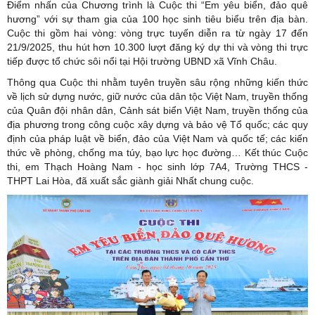
Điểm nhấn của Chương trình là Cuộc thi “Em yêu biển, đảo quê
hương” với sự tham gia của 100 học sinh tiêu biểu trên địa bàn.
Cuộc thi gồm hai vòng: vòng trực tuyến diễn ra từ ngày 17 đến
21/9/2025, thu hút hơn 10.300 lượt đăng ký dự thi và vòng thi trực
tiếp được tổ chức sôi nổi tại Hội trường UBND xã Vĩnh Châu.
Thông qua Cuộc thi nhằm tuyên truyền sâu rộng những kiến thức
về lịch sử dựng nước, giữ nước của dân tộc Việt Nam, truyền thống
của Quân đội nhân dân, Cảnh sát biển Việt Nam, truyền thống của
địa phương trong công cuộc xây dựng và bảo vệ Tổ quốc; các quy
định của pháp luật về biển, đảo của Việt Nam và quốc tế; các kiến
thức về phòng, chống ma túy, bạo lực học đường… Kết thúc Cuộc
thi, em Thạch Hoàng Nam - học sinh lớp 7A4, Trường THCS -
THPT Lai Hòa, đã xuất sắc giành giải Nhất chung cuộc.