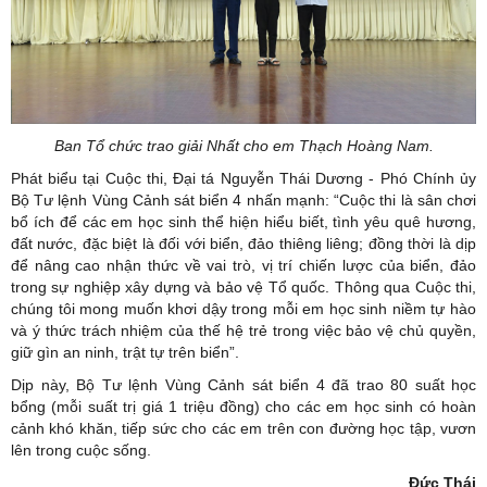
Ban Tổ chức trao giải Nhất cho em Thạch Hoàng Nam.
Phát biểu tại Cuộc thi, Đại tá Nguyễn Thái Dương - Phó Chính ủy
Bộ Tư lệnh Vùng Cảnh sát biển 4 nhấn mạnh: “Cuộc thi là sân chơi
bổ ích để các em học sinh thể hiện hiểu biết, tình yêu quê hương,
đất nước, đặc biệt là đối với biển, đảo thiêng liêng; đồng thời là dịp
để nâng cao nhận thức về vai trò, vị trí chiến lược của biển, đảo
trong sự nghiệp xây dựng và bảo vệ Tổ quốc. Thông qua Cuộc thi,
chúng tôi mong muốn khơi dậy trong mỗi em học sinh niềm tự hào
và ý thức trách nhiệm của thế hệ trẻ trong việc bảo vệ chủ quyền,
giữ gìn an ninh, trật tự trên biển”.
Dịp này, Bộ Tư lệnh Vùng Cảnh sát biển 4 đã trao 80 suất học
bổng (mỗi suất trị giá 1 triệu đồng) cho các em học sinh có hoàn
cảnh khó khăn, tiếp sức cho các em trên con đường học tập, vươn
lên trong cuộc sống.
Đức Thái