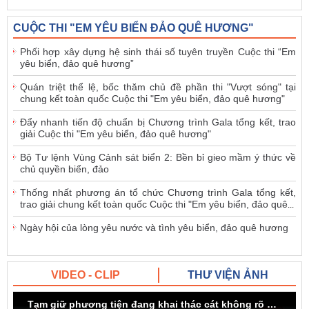
CUỘC THI "EM YÊU BIỂN ĐẢO QUÊ HƯƠNG"
Phối hợp xây dựng hệ sinh thái số tuyên truyền Cuộc thi “Em
yêu biển, đảo quê hương”
Quán triệt thể lệ, bốc thăm chủ đề phần thi "Vượt sóng" tại
chung kết toàn quốc Cuộc thi "Em yêu biển, đảo quê hương"
Đẩy nhanh tiến độ chuẩn bị Chương trình Gala tổng kết, trao
giải Cuộc thi "Em yêu biển, đảo quê hương"
Bộ Tư lệnh Vùng Cảnh sát biển 2: Bền bỉ gieo mầm ý thức về
chủ quyền biển, đảo
Thống nhất phương án tổ chức Chương trình Gala tổng kết,
trao giải chung kết toàn quốc Cuộc thi "Em yêu biển, đảo quê
...
Ngày hội của lòng yêu nước và tình yêu biển, đảo quê hương
VIDEO - CLIP
THƯ VIỆN ẢNH
Tạm giữ phương tiện đang khai thác cát không rõ nguồn gốc