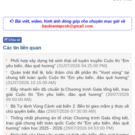
Bài viết, video, hình ảnh đóng góp cho chuyên mục gửi về
banbientapcsb@gmail.com
Chia sẻ
Các tin liên quan
Phối hợp xây dựng hệ sinh thái số tuyên truyền Cuộc thi “Em
yêu biển, đảo quê hương”
(31/07/2026 04:25:00 PM)
Quán triệt thể lệ, bốc thăm chủ đề phần thi "Vượt sóng" tại
chung kết toàn quốc Cuộc thi "Em yêu biển, đảo quê hương"
(31/07/2026 10:15:00 AM)
Đẩy nhanh tiến độ chuẩn bị Chương trình Gala tổng kết, trao
giải Cuộc thi "Em yêu biển, đảo quê hương"
(30/07/2026
09:50:00 AM)
Bộ Tư lệnh Vùng Cảnh sát biển 2: Bền bỉ gieo mầm ý thức về
chủ quyền biển, đảo
(29/07/2026 07:30:00 AM)
Thống nhất phương án tổ chức Chương trình Gala tổng kết,
trao giải chung kết toàn quốc Cuộc thi "Em yêu biển, đảo quê
hương" năm học 2025 - 2026
(28/07/2026 04:53:00 PM)
Ngày hội của lòng yêu nước và tình yêu biển, đảo quê hương