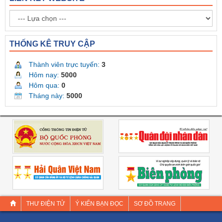
THỐNG KÊ TRUY CẬP
Thành viên trực tuyến:
3
Hôm nay:
5000
Hôm qua:
0
Tháng này:
5000
THƯ ĐIỆN TỬ
Ý KIẾN BẠN ĐỌC
SƠ ĐỒ TRANG