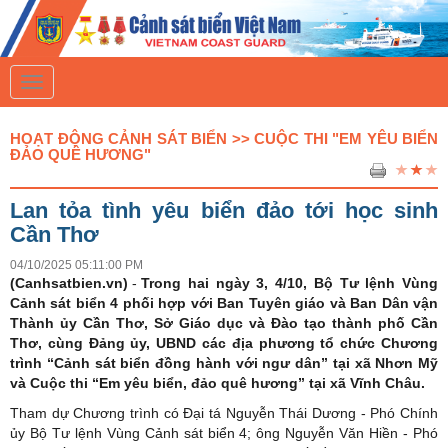
T
o
g
g
HOẠT ĐỘNG CẢNH SÁT BIỂN >> CUỘC THI "EM YÊU BIỂN
l
ĐẢO QUÊ HƯƠNG"
e
n
a
Lan tỏa tình yêu biển đảo tới học sinh
v
i
Cần Thơ
g
a
04/10/2025 05:11:00 PM
t
(Canhsatbien.vn)
-
Trong hai ngày 3, 4/10, Bộ Tư lệnh Vùng
i
Cảnh sát biển 4 phối hợp với Ban Tuyên giáo và Ban Dân vận
o
Thành ủy Cần Thơ, Sở Giáo dục và Đào tạo thành phố Cần
n
Thơ, cùng Đảng ủy, UBND các địa phương tổ chức Chương
trình “Cảnh sát biển đồng hành với ngư dân” tại xã Nhơn Mỹ
và Cuộc thi “Em yêu biển, đảo quê hương” tại xã Vĩnh Châu.
Tham dự Chương trình có Đại tá Nguyễn Thái Dương - Phó Chính
ủy Bộ Tư lệnh Vùng Cảnh sát biển 4; ông Nguyễn Văn Hiền - Phó