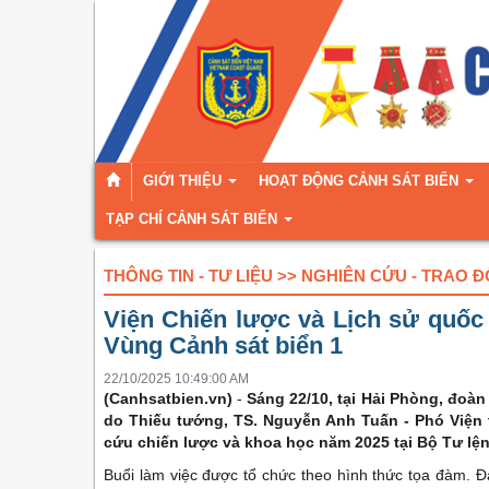
GIỚI THIỆU
HOẠT ĐỘNG CẢNH SÁT BIỂN
TẠP CHÍ CẢNH SÁT BIỂN
THÔNG TIN - TƯ LIỆU >> NGHIÊN CỨU - TRAO Đ
Viện Chiến lược và Lịch sử quốc 
Vùng Cảnh sát biển 1
22/10/2025 10:49:00 AM
(Canhsatbien.vn)
-
Sáng 22/10, tại Hải Phòng, đoà
do Thiếu tướng, TS. Nguyễn Anh Tuấn - Phó Viện
cứu chiến lược và khoa học năm 2025 tại Bộ Tư lện
Buổi làm việc được tổ chức theo hình thức tọa đàm. Đạ