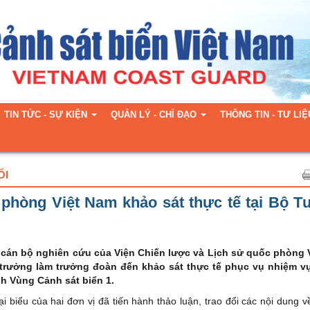
TIN TỨC - SỰ KIỆN
QUẢN LÝ - CHỈ ĐẠO
THÔNG TIN - TƯ LIỆ
ỔI
phòng Việt Nam khảo sát thực tế tại Bộ T
n cán bộ nghiên cứu của Viện Chiến lược và Lịch sử quốc phòng 
 trưởng làm trưởng đoàn đến khảo sát thực tế phục vụ nhiệm v
h Vùng Cảnh sát biển 1.
i biểu của hai đơn vị đã tiến hành thảo luận, trao đổi các nội dung v