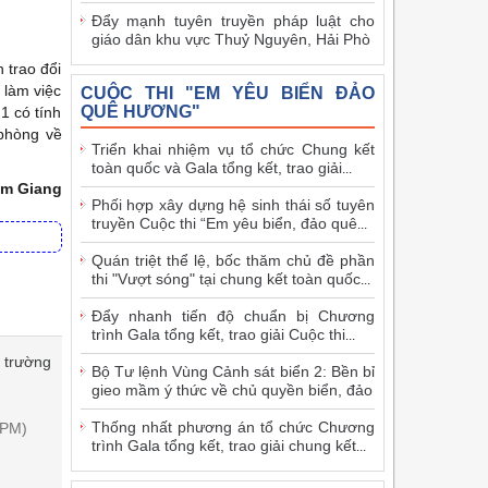
Đẩy mạnh tuyên truyền pháp luật cho
giáo dân khu vực Thuỷ Nguyên, Hải Phò
 trao đổi
 làm việc
CUỘC THI "EM YÊU BIỂN ĐẢO
QUÊ HƯƠNG"
1 có tính
phòng về
Triển khai nhiệm vụ tổ chức Chung kết
toàn quốc và Gala tổng kết, trao giải
...
m Giang
Phối hợp xây dựng hệ sinh thái số tuyên
truyền Cuộc thi “Em yêu biển, đảo quê
...
Quán triệt thể lệ, bốc thăm chủ đề phần
thi "Vượt sóng" tại chung kết toàn quốc
...
Đẩy nhanh tiến độ chuẩn bị Chương
trình Gala tổng kết, trao giải Cuộc thi
...
 trường
Bộ Tư lệnh Vùng Cảnh sát biển 2: Bền bỉ
gieo mầm ý thức về chủ quyền biển, đảo
Thống nhất phương án tổ chức Chương
 PM)
trình Gala tổng kết, trao giải chung kết
...