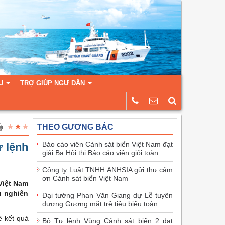
U
TRỢ GIÚP NGƯ DÂN
THEO GƯƠNG BÁC
Báo cáo viên Cảnh sát biển Việt Nam đạt
ư lệnh
giải Ba Hội thi Báo cáo viên giỏi toàn
...
Công ty Luật TNHH ANHSIA gửi thư cảm
ơn Cảnh sát biển Việt Nam
Việt Nam
ụ nghiên
Đại tướng Phan Văn Giang dự Lễ tuyên
dương Gương mặt trẻ tiêu biểu toàn
...
ề kết quả
Bộ Tư lệnh Vùng Cảnh sát biển 2 đạt