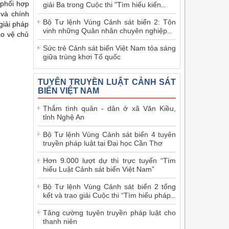
 phối hợp
giải Ba trong Cuộc thi "Tìm hiểu kiến
...
 và chính
Bộ Tư lệnh Vùng Cảnh sát biển 2: Tôn
giải pháp
vinh những Quân nhân chuyên nghiệp
...
ảo vệ chủ
Sức trẻ Cảnh sát biển Việt Nam tỏa sáng
giữa trùng khơi Tổ quốc
TUYÊN TRUYỀN LUẬT CẢNH SÁT
BIỂN VIỆT NAM
Thắm tình quân - dân ở xã Văn Kiều,
tỉnh Nghệ An
Bộ Tư lệnh Vùng Cảnh sát biển 4 tuyên
truyền pháp luật tại Đại học Cần Thơ
Hơn 9.000 lượt dự thi trực tuyến “Tìm
hiểu Luật Cảnh sát biển Việt Nam”
Bộ Tư lệnh Vùng Cảnh sát biển 2 tổng
kết và trao giải Cuộc thi “Tìm hiểu pháp
...
Tăng cường tuyên truyền pháp luật cho
thanh niên