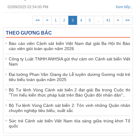
02/09/2025 02:54:00 PM
Xem tiếp...
<<
<
1
2
3
4
5
...
41
>
>>
THEO GƯƠNG BÁC
Báo cáo viên Cảnh sát biển Việt Nam đạt giải Ba Hội thi Báo
cáo viên giỏi toàn quân năm 2026
Công ty Luật TNHH ANHSIA gửi thư cảm ơn Cảnh sát biển Việt
Nam
Đại tướng Phan Văn Giang dự Lễ tuyên dương Gương mặt trẻ
tiêu biểu toàn quân năm 2025
Bộ Tư lệnh Vùng Cảnh sát biển 2 đạt giải Ba trong Cuộc thi
"Tìm hiểu kiến thức pháp luật trên Báo Quân đội nhân dân"
...
Bộ Tư lệnh Vùng Cảnh sát biển 2: Tôn vinh những Quân nhân
chuyên nghiệp tiêu biểu, xuất sắc
Sức trẻ Cảnh sát biển Việt Nam tỏa sáng giữa trùng khơi Tổ
quốc