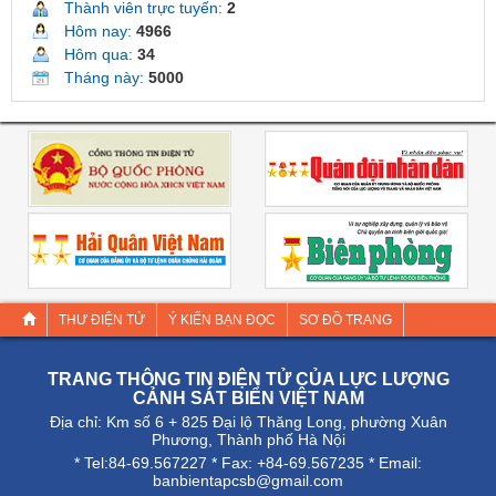
Thành viên trực tuyến:
2
Hôm nay:
4966
Hôm qua:
34
Tháng này:
5000
THƯ ĐIỆN TỬ
Ý KIẾN BẠN ĐỌC
SƠ ĐỒ TRANG
TRANG THÔNG TIN ĐIỆN TỬ CỦA LỰC LƯỢNG
CẢNH SÁT BIỂN VIỆT NAM
Địa chỉ: Km số 6 + 825 Đại lộ Thăng Long, phường Xuân
Phương, Thành phố Hà Nội
* Tel:84-69.567227 * Fax: +84-69.567235 * Email:
banbientapcsb@gmail.com