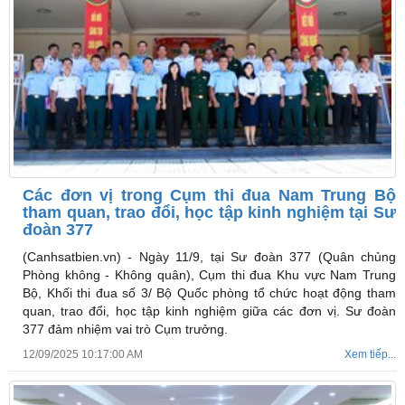
Các đơn vị trong Cụm thi đua Nam Trung Bộ
tham quan, trao đổi, học tập kinh nghiệm tại Sư
đoàn 377
(Canhsatbien.vn) -
Ngày 11/9, tại Sư đoàn 377 (Quân chủng
Phòng không - Không quân), Cụm thi đua Khu vực Nam Trung
Bộ, Khối thi đua số 3/ Bộ Quốc phòng tổ chức hoạt động tham
quan, trao đổi, học tập kinh nghiệm giữa các đơn vị. Sư đoàn
377 đảm nhiệm vai trò Cụm trưởng.
12/09/2025 10:17:00 AM
Xem tiếp...