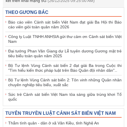
kết triển khai mạng 5G
(26/12/2025 09:25:00 AM)
THEO GƯƠNG BÁC
Báo cáo viên Cảnh sát biển Việt Nam đạt giải Ba Hội thi Báo
cáo viên giỏi toàn quân năm 2026
Công ty Luật TNHH ANHSIA gửi thư cảm ơn Cảnh sát biển Việt
Nam
Đại tướng Phan Văn Giang dự Lễ tuyên dương Gương mặt trẻ
tiêu biểu toàn quân năm 2025
Bộ Tư lệnh Vùng Cảnh sát biển 2 đạt giải Ba trong Cuộc thi
"Tìm hiểu kiến thức pháp luật trên Báo Quân đội nhân dân"
...
Bộ Tư lệnh Vùng Cảnh sát biển 2: Tôn vinh những Quân nhân
chuyên nghiệp tiêu biểu, xuất sắc
Sức trẻ Cảnh sát biển Việt Nam tỏa sáng giữa trùng khơi Tổ
quốc
TUYÊN TRUYỀN LUẬT CẢNH SÁT BIỂN VIỆT NAM
Thắm tình quân - dân ở xã Văn Kiều, tỉnh Nghệ An