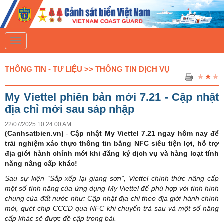
T
o
g
g
THÔNG TIN - TƯ LIỆU >> THÔNG TIN DỊCH VỤ
l
e
n
My Viettel phiên bản mới 7.21 - Cập nhật
a
v
địa chỉ mới sau sáp nhập
i
g
22/07/2025 10:24:00 AM
a
(Canhsatbien.vn)
-
Cập nhật My Viettel 7.21 ngay hôm nay để
t
trải nghiệm xác thực thông tin bằng NFC siêu tiện lợi, hỗ trợ
i
địa giới hành chính mới khi đăng ký dịch vụ và hàng loạt tính
o
n
năng nâng cấp khác!
Sau sự kiện “Sắp xếp lại giang sơn”, Viettel chính thức nâng cấp
một số tính năng của ứng dụng My Viettel để phù hợp với tình hình
chung của đất nước như: Cập nhật địa chỉ theo địa giới hành chính
mới, quét chip CCCD qua NFC khi chuyển trả sau và một số nâng
cấp khác sẽ được đề cập trong bài.