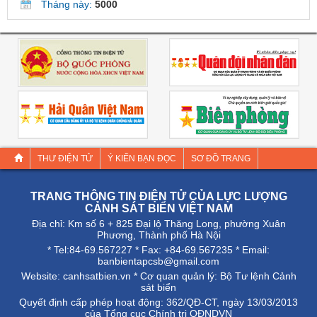
Tháng này:
5000
THƯ ĐIỆN TỬ
Ý KIẾN BẠN ĐỌC
SƠ ĐỒ TRANG
TRANG THÔNG TIN ĐIỆN TỬ CỦA LỰC LƯỢNG
CẢNH SÁT BIỂN VIỆT NAM
Địa chỉ: Km số 6 + 825 Đại lộ Thăng Long, phường Xuân
Phương, Thành phố Hà Nội
* Tel:84-69.567227 * Fax: +84-69.567235 * Email:
banbientapcsb@gmail.com
Website:
canhsatbien.vn
* Cơ quan quản lý: Bộ Tư lệnh Cảnh
sát biển
Quyết định cấp phép hoạt động: 362/QÐ-CT, ngày 13/03/2013
của Tổng cục Chính trị QĐNDVN