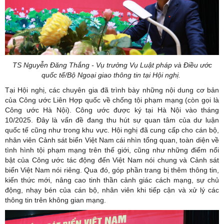
TS Nguyễn Đăng Thắng - Vụ trưởng Vụ Luật pháp và Điều ước
quốc tế/Bộ Ngoại giao thông tin tại Hội nghị.
Tại Hội nghị, các chuyên gia đã trình bày những nội dung cơ bản
của Công ước Liên Hợp quốc về chống tội phạm mạng (còn gọi là
Công ước Hà Nội). Công ước được ký tại Hà Nội vào tháng
10/2025. Đây là vấn đề đang thu hút sự quan tâm của dư luận
quốc tế cũng như trong khu vực. Hội nghị đã cung cấp cho cán bộ,
nhân viên Cảnh sát biển Việt Nam cái nhìn tổng quan, toàn diện về
tình hình tội phạm mạng trên thế giới, cũng như những điểm nổi
bật của Công ước tác động đến Việt Nam nói chung và Cảnh sát
biển Việt Nam nói riêng. Qua đó, góp phần trang bị thêm thông tin,
kiến thức mới, nâng cao tinh thần cảnh giác cách mạng, sự chủ
động, nhạy bén của cán bộ, nhân viên khi tiếp cận và xử lý các
thông tin trên không gian mạng.