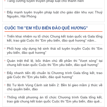
Tăng cường tuyên truyền pháp luật cho thanh niên
Đẩy mạnh tuyên truyền pháp luật cho giáo dân khu vực Thuỷ
Nguyên, Hải Phòng
CUỘC THI "EM YÊU BIỂN ĐẢO QUÊ HƯƠNG"
Triển khai nhiệm vụ tổ chức Chung kết toàn quốc và Gala tổng
kết, trao giải Cuộc thi “Em yêu biển, đảo quê hương” năm
...
Phối hợp xây dựng hệ sinh thái số tuyên truyền Cuộc thi “Em
yêu biển, đảo quê hương”
Quán triệt thể lệ, bốc thăm chủ đề phần thi "Vượt sóng" tại
chung kết toàn quốc Cuộc thi "Em yêu biển, đảo quê hương"
Đẩy nhanh tiến độ chuẩn bị Chương trình Gala tổng kết, trao
giải Cuộc thi "Em yêu biển, đảo quê hương"
Bộ Tư lệnh Vùng Cảnh sát biển 2: Bền bỉ gieo mầm ý thức về
chủ quyền biển, đảo
Thống nhất phương án tổ chức Chương trình Gala tổng kết,
trao giải chung kết toàn quốc Cuộc thi "Em yêu biển, đảo quê
...