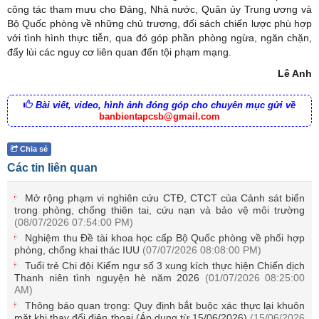
công tác tham mưu cho Đảng, Nhà nước, Quân ủy Trung ương và
Bộ Quốc phòng về những chủ trương, đối sách chiến lược phù hợp
với tình hình thực tiễn, qua đó góp phần phòng ngừa, ngăn chặn,
đẩy lùi các nguy cơ liên quan đến tội phạm mạng.
Lê Anh
Bài viết, video, hình ảnh đóng góp cho chuyên mục gửi về
banbientapcsb@gmail.com
Chia sẻ
Các tin liên quan
Mở rộng phạm vi nghiên cứu CTĐ, CTCT của Cảnh sát biển
trong phòng, chống thiên tai, cứu nạn và bảo vệ môi trường
(08/07/2026 07:54:00 PM)
Nghiệm thu Đề tài khoa học cấp Bộ Quốc phòng về phối hợp
phòng, chống khai thác IUU
(07/07/2026 08:08:00 PM)
Tuổi trẻ Chi đội Kiểm ngư số 3 xung kích thực hiện Chiến dịch
Thanh niên tình nguyện hè năm 2026
(01/07/2026 08:25:00
AM)
Thông báo quan trọng: Quy định bắt buộc xác thực lại khuôn
mặt khi thay đổi điện thoại (Áp dụng từ 15/06/2026)
(15/06/2026