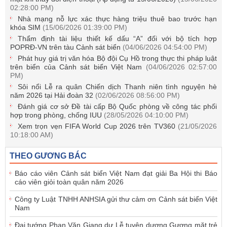
02:28:00 PM)
Nhà mạng nỗ lực xác thực hàng triệu thuê bao trước hạn
khóa SIM
(15/06/2026 01:39:00 PM)
Thẩm định tài liệu thiết kế dấu “A” đối với bộ tích hợp
POPRĐ-VN trên tàu Cảnh sát biển
(04/06/2026 04:54:00 PM)
Phát huy giá trị văn hóa Bộ đội Cụ Hồ trong thực thi pháp luật
trên biển của Cảnh sát biển Việt Nam
(04/06/2026 02:57:00
PM)
Sôi nổi Lễ ra quân Chiến dịch Thanh niên tình nguyện hè
năm 2026 tại Hải đoàn 32
(02/06/2026 08:56:00 PM)
Đánh giá cơ sở Đề tài cấp Bộ Quốc phòng về công tác phối
hợp trong phòng, chống IUU
(28/05/2026 04:10:00 PM)
Xem trọn vẹn FIFA World Cup 2026 trên TV360
(21/05/2026
10:18:00 AM)
THEO GƯƠNG BÁC
Báo cáo viên Cảnh sát biển Việt Nam đạt giải Ba Hội thi Báo
cáo viên giỏi toàn quân năm 2026
Công ty Luật TNHH ANHSIA gửi thư cảm ơn Cảnh sát biển Việt
Nam
Đại tướng Phan Văn Giang dự Lễ tuyên dương Gương mặt trẻ