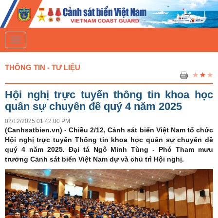
T
o
g
g
THÔNG TIN - TƯ LIỆU
l
e
n
Hội nghị trực tuyến thông tin khoa học
a
v
quân sự chuyên đề quý 4 năm 2025
i
g
02/12/2025 01:42:00 PM
a
(Canhsatbien.vn)
-
Chiều 2/12, Cảnh sát biển Việt Nam tổ chức
t
Hội nghị trực tuyến Thông tin khoa học quân sự chuyên đề
i
quý 4 năm 2025. Đại tá Ngô Minh Tùng - Phó Tham mưu
o
n
trưởng Cảnh sát biển Việt Nam dự và chủ trì Hội nghị.