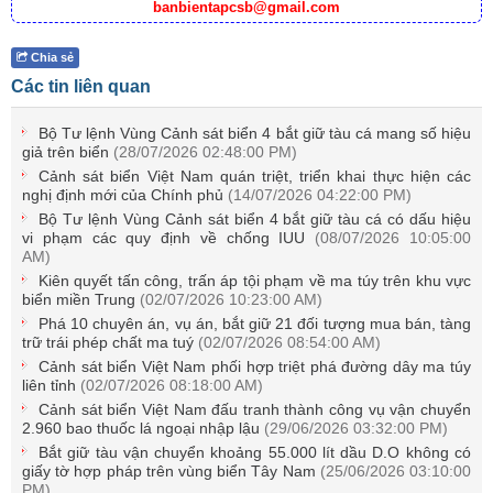
banbientapcsb@gmail.com
Chia sẻ
Các tin liên quan
Bộ Tư lệnh Vùng Cảnh sát biển 4 bắt giữ tàu cá mang số hiệu
giả trên biển
(28/07/2026 02:48:00 PM)
Cảnh sát biển Việt Nam quán triệt, triển khai thực hiện các
nghị định mới của Chính phủ
(14/07/2026 04:22:00 PM)
Bộ Tư lệnh Vùng Cảnh sát biển 4 bắt giữ tàu cá có dấu hiệu
vi phạm các quy định về chống IUU
(08/07/2026 10:05:00
AM)
Kiên quyết tấn công, trấn áp tội phạm về ma túy trên khu vực
biển miền Trung
(02/07/2026 10:23:00 AM)
Phá 10 chuyên án, vụ án, bắt giữ 21 đối tượng mua bán, tàng
trữ trái phép chất ma tuý
(02/07/2026 08:54:00 AM)
Cảnh sát biển Việt Nam phối hợp triệt phá đường dây ma túy
liên tỉnh
(02/07/2026 08:18:00 AM)
Cảnh sát biển Việt Nam đấu tranh thành công vụ vận chuyển
2.960 bao thuốc lá ngoại nhập lậu
(29/06/2026 03:32:00 PM)
Bắt giữ tàu vận chuyển khoảng 55.000 lít dầu D.O không có
giấy tờ hợp pháp trên vùng biển Tây Nam
(25/06/2026 03:10:00
PM)