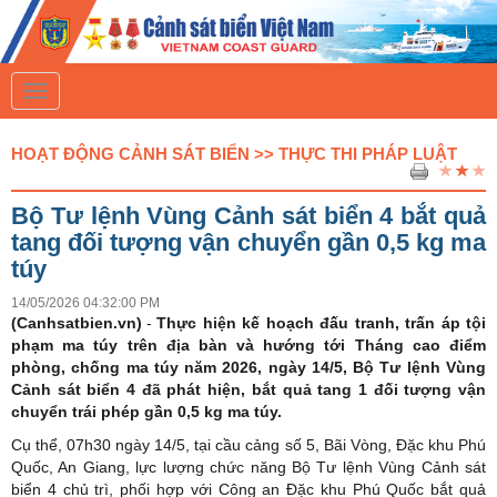
T
o
g
g
HOẠT ĐỘNG CẢNH SÁT BIỂN >> THỰC THI PHÁP LUẬT
l
e
n
Bộ Tư lệnh Vùng Cảnh sát biển 4 bắt quả
a
v
tang đối tượng vận chuyển gần 0,5 kg ma
i
túy
g
a
14/05/2026 04:32:00 PM
t
(Canhsatbien.vn)
i
-
Thực hiện kế hoạch đấu tranh, trấn áp tội
o
phạm ma túy trên địa bàn và hướng tới Tháng cao điểm
n
phòng, chống ma túy năm 2026, ngày 14/5, Bộ Tư lệnh Vùng
Cảnh sát biển 4 đã phát hiện, bắt quả tang 1 đối tượng vận
chuyển trái phép gần 0,5 kg ma túy.
Cụ thể, 07h30 ngày 14/5, tại cầu cảng số 5, Bãi Vòng, Đặc khu Phú
Quốc, An Giang, lực lượng chức năng Bộ Tư lệnh Vùng Cảnh sát
biển 4 chủ trì, phối hợp với Công an Đặc khu Phú Quốc bắt quả