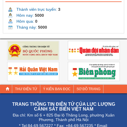
Thành viên trực tuyến:
3
Hôm nay:
5000
Hôm qua:
0
Tháng này:
5000
THƯ ĐIỆN TỬ
Ý KIẾN BẠN ĐỌC
SƠ ĐỒ TRANG
TRANG THÔNG TIN ĐIỆN TỬ CỦA LỰC LƯỢNG
CẢNH SÁT BIỂN VIỆT NAM
Địa chỉ: Km số 6 + 825 Đại lộ Thăng Long, phường Xuân
Phương, Thành phố Hà Nội
* Tel:84-69.567227 * Fax: +84-69.567235 * Email: