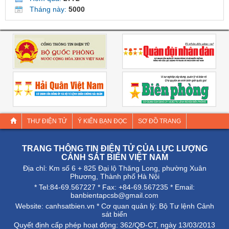
Tháng này:
5000
THƯ ĐIỆN TỬ
Ý KIẾN BẠN ĐỌC
SƠ ĐỒ TRANG
TRANG THÔNG TIN ĐIỆN TỬ CỦA LỰC LƯỢNG
CẢNH SÁT BIỂN VIỆT NAM
Địa chỉ: Km số 6 + 825 Đại lộ Thăng Long, phường Xuân
Phương, Thành phố Hà Nội
* Tel:84-69.567227 * Fax: +84-69.567235 * Email:
banbientapcsb@gmail.com
Website:
canhsatbien.vn
* Cơ quan quản lý: Bộ Tư lệnh Cảnh
sát biển
Quyết định cấp phép hoạt động: 362/QÐ-CT, ngày 13/03/2013