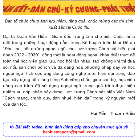
Ban tổ chức chụp ảnh lưu niệm, tặng quà, chúc mừng các thí sinh
xuất sắc tại Cuộc thi.
Đại tá Đoàn Văn Hiểu - Giám đốc Trung tâm cho biết: Cuộc thi là
một trong những hoạt động nằm trong Kế hoạch triển khai Đề án
“Đào tạo, bồi dưỡng ngoại ngữ cho Lực lượng Cảnh sát biển giai
đoạn 2022 - 2030”, đồng thời là hoạt động ngoại khóa thiết thực để
toàn thể học viên giao lưu, học hỏi lẫn nhau, tạo không khí thi đua
sôi nổi, sân chơi bổ ích và đa dạng hóa phương pháp dạy và học
ngoại ngữ; tích cực ứng dụng công nghệ mới, hiện đại trong đào
tạo; xây dựng nền tảng tiếng Anh vững chắc, giúp cán bộ, học viên
nâng cao trình độ sử dụng ngoại ngữ trong quá trình thực hiện
nhiệm vụ góp phần xây dựng Lực lượng Cảnh sát biển Việt Nam
“Cách mạng, chính quy, tinh nhuệ, hiện đại” trong kỷ nguyên mới
của dân tộc.
Hải Yến - Thanh Hiếu
Bài viết, video, hình ảnh đóng góp cho chuyên mục gửi về
banbientapcsb@gmail.com