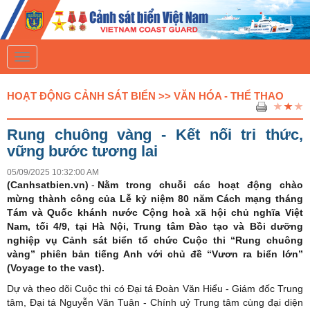
T
o
g
g
HOẠT ĐỘNG CẢNH SÁT BIỂN >> VĂN HÓA - THỂ THAO
l
e
n
Rung chuông vàng - Kết nối tri thức,
a
v
vững bước tương lai
i
g
05/09/2025 10:32:00 AM
a
(Canhsatbien.vn)
-
Nằm trong chuỗi các hoạt động chào
t
mừng thành công của Lễ kỷ niệm 80 năm Cách mạng tháng
i
Tám và Quốc khánh nước Cộng hoà xã hội chủ nghĩa Việt
o
n
Nam, tối 4/9, tại Hà Nội, Trung tâm Đào tạo và Bồi dưỡng
nghiệp vụ Cảnh sát biển tổ chức Cuộc thi “Rung chuông
vàng” phiên bản tiếng Anh với chủ đề “Vươn ra biển lớn”
(Voyage to the vast).
Dự và theo dõi Cuộc thi có Đại tá Đoàn Văn Hiểu - Giám đốc Trung
tâm, Đại tá Nguyễn Văn Tuân - Chính uỷ Trung tâm cùng đại diện