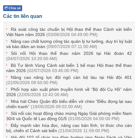
Chia sẻ
Các tin liên quan
Rà soát công tác chuẩn bị Hội thao thể thao Cảnh sát biển
Việt Nam năm 2026
(03/08/2026 04:49:00 PM)
Nâng cao chất lượng công tác quản lý tư tưởng, duy trì kỷ luật
và bảo đảm an toàn
(09/07/2026 07:11:00 AM)
Sôi nổi Hội thao thể thao năm 2026 tại Hải đoàn 42
(04/07/2026 10:20:00 AM)
Bộ Tư lệnh Vùng Cảnh sát biển 1 bế mạc Hội thao thể thao
năm 2026
(02/07/2026 03:45:00 PM)
Nâng cao năng lực đội ngũ cán bộ tàu tại Hải đội 401
(22/05/2026 09:50:00 PM)
Phối hợp sản xuất phim truyền hình về “Bộ đội Cụ Hồ” năm
2026
(22/05/2026 10:42:00 AM)
Nhà hát Chèo Quân đội biểu diễn vở chèo “Điều đọng lại sau
chiến tranh”
(19/05/2026 09:02:00 AM)
Sôi nổi các hoạt động chào mừng Ngày Giải phóng miền Nam
30/4 và Quốc tế Lao động 01/5
(01/05/2026 04:00:00 PM)
Đẩy mạnh văn hóa đọc, nâng cao bản lĩnh, tri thức cho cán
bộ, chiến sĩ Cảnh sát biển
(21/04/2026 11:59:00 PM)
Hải đội 102 tổ chức tọa đàm hưởng ứng Ngày Sách và Văn