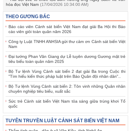
hóa đọc Việt Nam
(17/04/2026 10:34:00 AM)
THEO GƯƠNG BÁC
Báo cáo viên Cảnh sát biển Việt Nam đạt giải Ba Hội thi Báo
cáo viên giỏi toàn quân năm 2026
Công ty Luật TNHH ANHSIA gửi thư cảm ơn Cảnh sát biển Việt
Nam
Đại tướng Phan Văn Giang dự Lễ tuyên dương Gương mặt trẻ
tiêu biểu toàn quân năm 2025
Bộ Tư lệnh Vùng Cảnh sát biển 2 đạt giải Ba trong Cuộc thi
"Tìm hiểu kiến thức pháp luật trên Báo Quân đội nhân dân"
...
Bộ Tư lệnh Vùng Cảnh sát biển 2: Tôn vinh những Quân nhân
chuyên nghiệp tiêu biểu, xuất sắc
Sức trẻ Cảnh sát biển Việt Nam tỏa sáng giữa trùng khơi Tổ
quốc
TUYÊN TRUYỀN LUẬT CẢNH SÁT BIỂN VIỆT NAM
Thắm tình quân - dân ở xã Văn Kiều, tỉnh Nghệ An