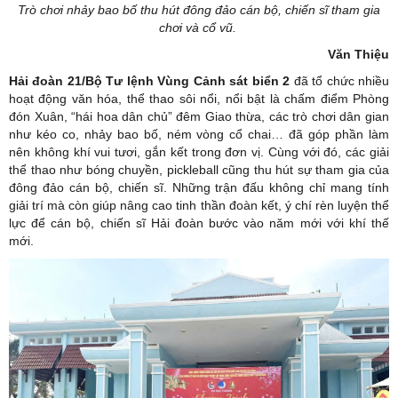
Trò chơi nhảy bao bố thu hút đông đảo cán bộ, chiến sĩ tham gia
chơi và cổ vũ.
Văn Thiệu
Hải đoàn 21/Bộ Tư lệnh
Vùng Cảnh sát biển 2
đã tổ chức nhiều
hoạt động văn hóa, thể thao sôi nổi, nổi bật là chấm điểm Phòng
đón Xuân, “hái hoa dân chủ” đêm Giao thừa, các trò chơi dân gian
như kéo co, nhảy bao bố, ném vòng cổ chai… đã góp phần làm
nên không khí vui tươi, gắn kết trong đơn vị. Cùng với đó, các giải
thể thao như bóng chuyền, pickleball cũng thu hút sự tham gia của
đông đảo cán bộ, chiến sĩ. Những trận đấu không chỉ mang tính
giải trí mà còn giúp nâng cao tinh thần đoàn kết, ý chí rèn luyện thể
lực để cán bộ, chiến sĩ Hải đoàn bước vào năm mới với khí thế
mới.