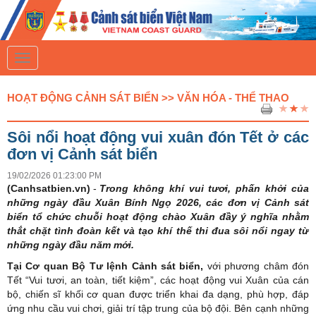
T
o
g
g
HOẠT ĐỘNG CẢNH SÁT BIỂN >> VĂN HÓA - THỂ THAO
l
e
n
Sôi nổi hoạt động vui xuân đón Tết ở các
a
v
đơn vị Cảnh sát biển
i
g
19/02/2026 01:23:00 PM
a
(Canhsatbien.vn)
-
Trong không khí vui tươi, phấn khởi của
t
những ngày đầu Xuân Bính Ngọ 2026, các đơn vị Cảnh sát
i
biển tổ chức chuỗi hoạt động chào Xuân đầy ý nghĩa nhằm
o
n
thắt chặt tình đoàn kết và tạo khí thế thi đua sôi nổi ngay từ
những ngày đầu năm mới.
Tại Cơ quan Bộ Tư lệnh Cảnh sát biển,
với phương châm đón
Tết “Vui tươi, an toàn, tiết kiệm”, các hoạt động vui Xuân của cán
bộ, chiến sĩ khối cơ quan được triển khai đa dạng, phù hợp, đáp
ứng nhu cầu vui chơi, giải trí tập trung của bộ đội. Bên cạnh những