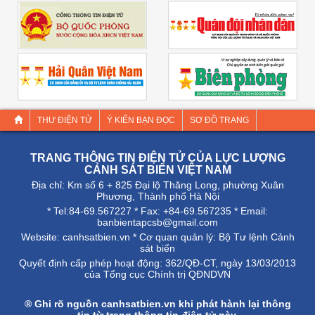
THƯ ĐIỆN TỬ
Ý KIẾN BẠN ĐỌC
SƠ ĐỒ TRANG
TRANG THÔNG TIN ĐIỆN TỬ CỦA LỰC LƯỢNG
CẢNH SÁT BIỂN VIỆT NAM
Địa chỉ: Km số 6 + 825 Đại lộ Thăng Long, phường Xuân
Phương, Thành phố Hà Nội
* Tel:84-69.567227 * Fax: +84-69.567235 * Email:
banbientapcsb@gmail.com
Website:
canhsatbien.vn
* Cơ quan quản lý: Bộ Tư lệnh Cảnh
sát biển
Quyết định cấp phép hoạt động: 362/QÐ-CT, ngày 13/03/2013
của Tổng cục Chính trị QĐNDVN
® Ghi rõ nguồn
canhsatbien.vn
khi phát hành lại thông