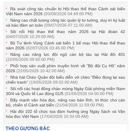
Rà soát công tác chuẩn bị Hội thao thể thao Cảnh sát biển
Việt Nam năm 2026
(03/08/2026 04:49:00 PM)
Nâng cao chất lượng công tác quản lý tư tưởng, duy trì kỷ luật
và bảo đảm an toàn
(09/07/2026 07:11:00 AM)
Sôi nổi Hội thao thể thao năm 2026 tại Hải đoàn 42
(04/07/2026 10:20:00 AM)
Bộ Tư lệnh Vùng Cảnh sát biển 1 bế mạc Hội thao thể thao
năm 2026
(02/07/2026 03:45:00 PM)
Nâng cao năng lực đội ngũ cán bộ tàu tại Hải đội 401
(22/05/2026 09:50:00 PM)
Phối hợp sản xuất phim truyền hình về “Bộ đội Cụ Hồ” năm
2026
(22/05/2026 10:42:00 AM)
Nhà hát Chèo Quân đội biểu diễn vở chèo “Điều đọng lại sau
chiến tranh”
(19/05/2026 09:02:00 AM)
Sôi nổi các hoạt động chào mừng Ngày Giải phóng miền Nam
30/4 và Quốc tế Lao động 01/5
(01/05/2026 04:00:00 PM)
Đẩy mạnh văn hóa đọc, nâng cao bản lĩnh, tri thức cho cán
bộ, chiến sĩ Cảnh sát biển
(21/04/2026 11:59:00 PM)
Hải đội 102 tổ chức tọa đàm hưởng ứng Ngày Sách và Văn
hóa đọc Việt Nam
(17/04/2026 10:34:00 AM)
THEO GƯƠNG BÁC