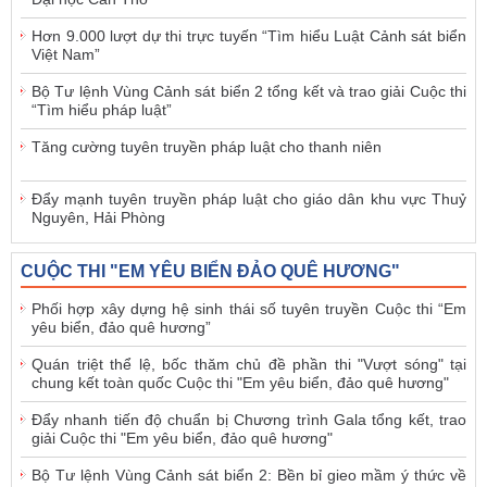
Hơn 9.000 lượt dự thi trực tuyến “Tìm hiểu Luật Cảnh sát biển
Việt Nam”
Bộ Tư lệnh Vùng Cảnh sát biển 2 tổng kết và trao giải Cuộc thi
“Tìm hiểu pháp luật”
Tăng cường tuyên truyền pháp luật cho thanh niên
Đẩy mạnh tuyên truyền pháp luật cho giáo dân khu vực Thuỷ
Nguyên, Hải Phòng
CUỘC THI "EM YÊU BIỂN ĐẢO QUÊ HƯƠNG"
Phối hợp xây dựng hệ sinh thái số tuyên truyền Cuộc thi “Em
yêu biển, đảo quê hương”
Quán triệt thể lệ, bốc thăm chủ đề phần thi "Vượt sóng" tại
chung kết toàn quốc Cuộc thi "Em yêu biển, đảo quê hương"
Đẩy nhanh tiến độ chuẩn bị Chương trình Gala tổng kết, trao
giải Cuộc thi "Em yêu biển, đảo quê hương"
Bộ Tư lệnh Vùng Cảnh sát biển 2: Bền bỉ gieo mầm ý thức về