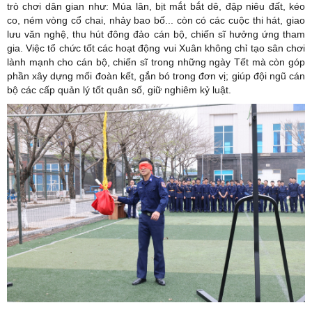
trò chơi dân gian như: Múa lân, bịt mắt bắt dê, đập niêu đất, kéo
co, ném vòng cổ chai, nhảy bao bố... còn có các cuộc thi hát, giao
lưu văn nghệ, thu hút đông đảo cán bộ, chiến sĩ hưởng ứng tham
gia. Việc tổ chức tốt các hoạt động vui Xuân không chỉ tạo sân chơi
lành mạnh cho cán bộ, chiến sĩ trong những ngày Tết mà còn góp
phần xây dựng mối đoàn kết, gắn bó trong đơn vị; giúp đội ngũ cán
bộ các cấp quản lý tốt quân số, giữ nghiêm kỷ luật.