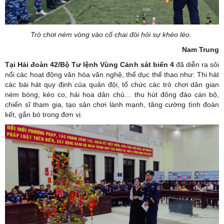
Trò chơi ném vòng vào cổ chai đòi hỏi sự khéo léo.
Nam Trung
Tại Hải đoàn 42/Bộ Tư lệnh Vùng Cảnh sát biển 4
đã diễn ra sôi
nổi các hoạt động văn hóa văn nghệ, thể dục thể thao như: Thi hát
các bài hát quy định của quân đội, tổ chức các trò chơi dân gian
ném bóng, kéo co, hái hoa dân chủ… thu hút đông đảo cán bộ,
chiến sĩ tham gia, tạo sân chơi lành mạnh, tăng cường tình đoàn
kết, gắn bó trong đơn vị.