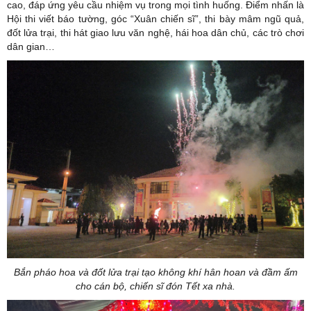
cao, đáp ứng yêu cầu nhiệm vụ trong mọi tình huống. Điểm nhấn là
Hội thi viết báo tường, góc “Xuân chiến sĩ”, thi bày mâm ngũ quả,
đốt lửa trại, thi hát giao lưu văn nghệ, hái hoa dân chủ, các trò chơi
dân gian…
Bắn pháo hoa và đốt lửa trại tạo không khí hân hoan và đầm ấm
cho cán bộ, chiến sĩ đón Tết xa nhà.