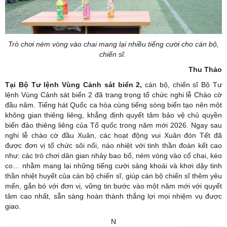
Trò chơi ném vòng vào chai mang lại nhiều tiếng cười cho cán bộ,
chiến sĩ.
Thu Thảo
Tại Bộ Tư lệnh Vùng Cảnh sát biển 2,
cán bộ, chiến sĩ Bộ Tư
lệnh Vùng Cảnh sát biển 2 đã trang trọng tổ chức nghi lễ Chào cờ
đầu năm. Tiếng hát Quốc ca hòa cùng tiếng sóng biển tạo nên một
không gian thiêng liêng, khẳng định quyết tâm bảo vệ chủ quyền
biển đảo thiêng liêng của Tổ quốc trong năm mới 2026. Ngay sau
nghi lễ chào cờ đầu Xuân, các hoạt động vui Xuân đón Tết đã
được đơn vị tổ chức sôi nổi, náo nhiệt với tinh thần đoàn kết cao
như: các trò chơi dân gian nhảy bao bố, ném vòng vào cổ chai, kéo
co… nhằm mang lại những tiếng cười sảng khoái và khơi dậy tinh
thần nhiệt huyết của cán bộ chiến sĩ, giúp cán bộ chiến sĩ thêm yêu
mến, gắn bó với đơn vị, vững tin bước vào một năm mới với quyết
tâm cao nhất, sẵn sàng hoàn thành thắng lợi mọi nhiệm vụ được
giao.
N