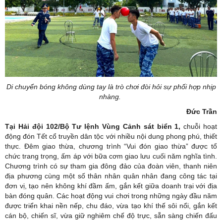
Di chuyển bóng không dùng tay là trò chơi đòi hỏi sự phối hợp nhịp
nhàng.
Đức Trần
Tại Hải đội 102/Bộ Tư lệnh Vùng Cảnh sát biển 1,
chuỗi hoạt
động đón Tết cổ truyền dân tộc với nhiều nội dung phong phú, thiết
thực. Đêm giao thừa, chương trình “Vui đón giao thừa” được tổ
chức trang trọng, ấm áp với bữa cơm giao lưu cuối năm nghĩa tình.
Chương trình có sự tham gia đông đảo của đoàn viên, thanh niên
địa phương cùng một số thân nhân quân nhân đang công tác tại
đơn vị, tạo nên không khí đầm ấm, gắn kết giữa doanh trại với địa
bàn đóng quân. Các hoạt động vui chơi trong những ngày đầu năm
được triển khai nền nếp, chu đáo, vừa tạo khí thế sôi nổi, gắn kết
cán bộ, chiến sĩ, vừa giữ nghiêm chế độ trực, sẵn sàng chiến đấu