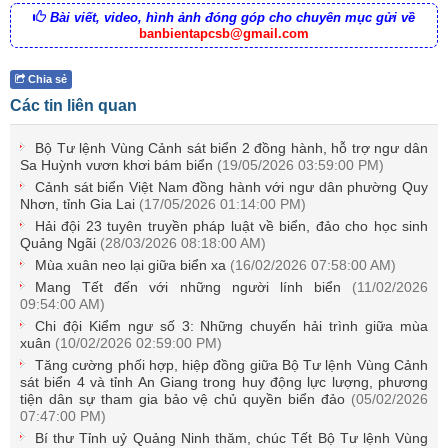
Bài viết, video, hình ảnh đóng góp cho chuyên mục gửi về
banbientapcsb@gmail.com
Chia sẻ
Các tin liên quan
Bộ Tư lệnh Vùng Cảnh sát biển 2 đồng hành, hỗ trợ ngư dân
Sa Huỳnh vươn khơi bám biển
(19/05/2026 03:59:00 PM)
Cảnh sát biển Việt Nam đồng hành với ngư dân phường Quy
Nhơn, tỉnh Gia Lai
(17/05/2026 01:14:00 PM)
Hải đội 23 tuyên truyền pháp luật về biển, đảo cho học sinh
Quảng Ngãi
(28/03/2026 08:18:00 AM)
Mùa xuân neo lại giữa biển xa
(16/02/2026 07:58:00 AM)
Mang Tết đến với những người lính biển
(11/02/2026
09:54:00 AM)
Chi đội Kiểm ngư số 3: Những chuyến hải trình giữa mùa
xuân
(10/02/2026 02:59:00 PM)
Tăng cường phối hợp, hiệp đồng giữa Bộ Tư lệnh Vùng Cảnh
sát biển 4 và tỉnh An Giang trong huy động lực lượng, phương
tiện dân sự tham gia bảo vệ chủ quyền biển đảo
(05/02/2026
07:47:00 PM)
Bí thư Tỉnh uỷ Quảng Ninh thăm, chúc Tết Bộ Tư lệnh Vùng