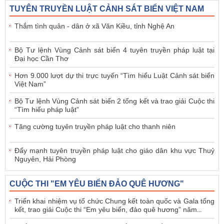
TUYÊN TRUYỀN LUẬT CẢNH SÁT BIỂN VIỆT NAM
Thắm tình quân - dân ở xã Văn Kiều, tỉnh Nghệ An
Bộ Tư lệnh Vùng Cảnh sát biển 4 tuyên truyền pháp luật tại
Đại học Cần Thơ
Hơn 9.000 lượt dự thi trực tuyến “Tìm hiểu Luật Cảnh sát biển
Việt Nam”
Bộ Tư lệnh Vùng Cảnh sát biển 2 tổng kết và trao giải Cuộc thi
“Tìm hiểu pháp luật”
Tăng cường tuyên truyền pháp luật cho thanh niên
Đẩy mạnh tuyên truyền pháp luật cho giáo dân khu vực Thuỷ
Nguyên, Hải Phòng
CUỘC THI "EM YÊU BIỂN ĐẢO QUÊ HƯƠNG"
Triển khai nhiệm vụ tổ chức Chung kết toàn quốc và Gala tổng
kết, trao giải Cuộc thi “Em yêu biển, đảo quê hương” năm
...