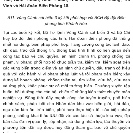
Vinh và Hải đoàn Biên Phòng 18.
BTL Vùng Cảnh sát biển 3 ký kết phối hợp với BCH Bộ đội Biên
phòng tỉnh Khánh Hòa.
Tại các buổi ký kết, Bộ Tư lệnh Vùng Cảnh sát biển 3 và Bộ Chỉ
huy Bộ đội Biên phòng các tỉnh, Hải đoàn Biên phòng đã thống
nhất nội dung, biện pháp phối hợp. Tăng cường công tác lãnh đạo,
chỉ đạo, trao đổi thông tin, thông báo tình hình có liên quan đến
công tác bảo vệ chủ quyền, an ninh chính trị, phòng chống tội
phạm, vi phạm; phối hợp tổ chức tuần tra, kiểm tra, kiểm soát trên
các vùng biển trọng điểm về an ninh chủ quyền, đấu tranh có hiệu
quả với các hành vi vi phạm pháp luật và tội phạm trên biển; xây
dựng kế hoạch phòng, chống thiên tai, tìm kiếm, cứu hộ, cứu nạn
và ứng phó, khắc phục sự cố môi trường biển. Thường xuyên tập
huấn, bồi dưỡng cho cán bộ, chiến sĩ những kiến thức chuyên môn
nghiệp vụ. Đồng thời đẩy mạnh công tác tuyên truyền, phổ biến
chính sách, pháp luật cho Nhân dân khu vực biển giới, hải đảo,
ngư dân làm ăn trên biển; phối hợp thực hiện tốt các biện pháp
phòng, chống khai thác IUU đối với các tàu cá thuộc khu vực, địa
bàn các đơn vị quản lý; tiếp nhận, sử dụng nhân lực, tàu thuyền và
phương tiện dân sự được huy động tham gia bảo vệ chủ quyền