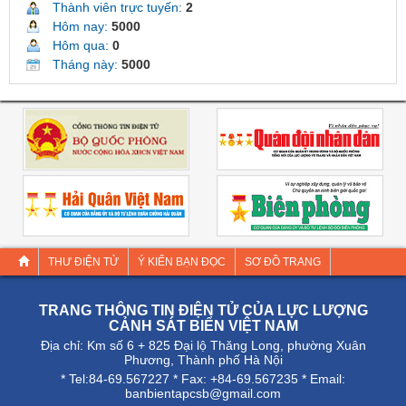
Thành viên trực tuyến:
2
Hôm nay:
5000
Hôm qua:
0
Tháng này:
5000
THƯ ĐIỆN TỬ
Ý KIẾN BẠN ĐỌC
SƠ ĐỒ TRANG
TRANG THÔNG TIN ĐIỆN TỬ CỦA LỰC LƯỢNG
CẢNH SÁT BIỂN VIỆT NAM
Địa chỉ: Km số 6 + 825 Đại lộ Thăng Long, phường Xuân
Phương, Thành phố Hà Nội
* Tel:84-69.567227 * Fax: +84-69.567235 * Email:
banbientapcsb@gmail.com