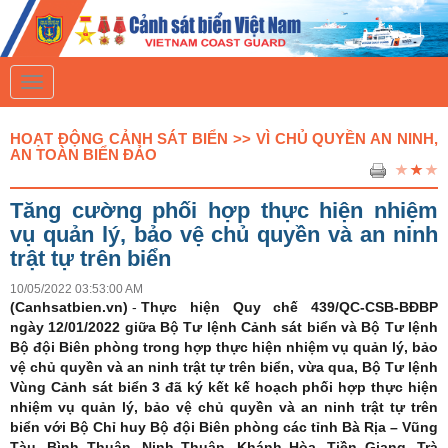
T
o
g
g
HOẠT ĐỘNG CẢNH SÁT BIỂN >> VÌ CHỦ QUYỀN AN NINH,
l
AN TOÀN BIỂN ĐẢO
e
n
a
Tăng cường phối hợp thực hiện nhiệm
v
i
vụ quản lý, bảo vệ chủ quyền và an ninh
g
trật tự trên biển
a
t
10/05/2022 03:53:00 AM
i
(Canhsatbien.vn)
o
-
Thực hiện Quy chế 439/QC-CSB-BĐBP
n
ngày 12/01/2022 giữa Bộ Tư lệnh Cảnh sát biển và Bộ Tư lệnh
Bộ đội Biên phòng trong hợp thực hiện nhiệm vụ quản lý, bảo
vệ chủ quyền và an ninh trật tự trên biển, vừa qua, Bộ Tư lệnh
Vùng Cảnh sát biển 3 đã ký kết kế hoạch phối hợp thực hiện
nhiệm vụ quản lý, bảo vệ chủ quyền và an ninh trật tự trên
biển với Bộ Chỉ huy Bộ đội Biên phòng các tỉnh Bà Rịa – Vũng
Tàu, Bình Thuận, Ninh Thuận, Khánh Hòa, Tiền Giang, Trà