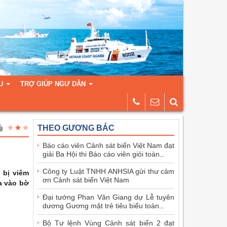
U
TRỢ GIÚP NGƯ DÂN
THEO GƯƠNG BÁC
Báo cáo viên Cảnh sát biển Việt Nam đạt
giải Ba Hội thi Báo cáo viên giỏi toàn
...
Công ty Luật TNHH ANHSIA gửi thư cảm
 bị viêm
ơn Cảnh sát biển Việt Nam
a vào bờ
Đại tướng Phan Văn Giang dự Lễ tuyên
dương Gương mặt trẻ tiêu biểu toàn
...
Bộ Tư lệnh Vùng Cảnh sát biển 2 đạt