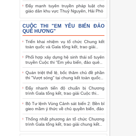
Đẩy mạnh tuyên truyền pháp luật cho
giáo dân khu vực Thuỷ Nguyên, Hải Phò
CUỘC THI "EM YÊU BIỂN ĐẢO
QUÊ HƯƠNG"
Triển khai nhiệm vụ tổ chức Chung kết
toàn quốc và Gala tổng kết, trao giải
...
Phối hợp xây dựng hệ sinh thái số tuyên
truyền Cuộc thi “Em yêu biển, đảo quê
...
Quán triệt thể lệ, bốc thăm chủ đề phần
thi "Vượt sóng" tại chung kết toàn quốc
...
Đẩy nhanh tiến độ chuẩn bị Chương
trình Gala tổng kết, trao giải Cuộc thi
...
Bộ Tư lệnh Vùng Cảnh sát biển 2: Bền bỉ
gieo mầm ý thức về chủ quyền biển, đảo
Thống nhất phương án tổ chức Chương
trình Gala tổng kết, trao giải chung kết
...