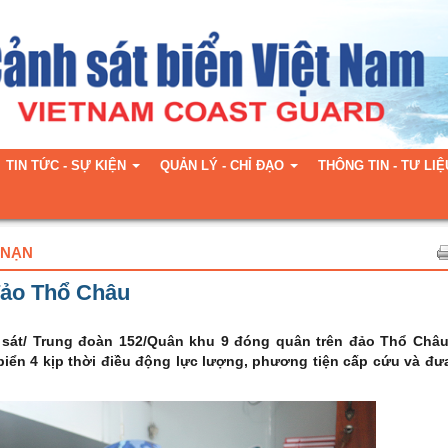
TIN TỨC - SỰ KIỆN
QUẢN LÝ - CHỈ ĐẠO
THÔNG TIN - TƯ LIỆ
 NẠN
đảo Thổ Châu
 sát/ Trung đoàn 152/Quân khu 9
đóng quân
trên đảo Thổ Châu
iển 4 kịp thời điều động lực lượng, phương tiện cấp cứu và đư