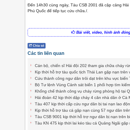
Đến 14h30 cùng ngày, Tàu CSB 2001 đã cập cảng Hải đ
Phú Quốc để tiếp tục cứu chữa./.
Bài viết, video, hình ảnh đó
Chia sẻ
Các tin liên quan
Cán bộ, chiến sĩ Hải đội 202 tham gia chữa cháy rừ
Kịp thời hỗ trợ tàu quốc tịch Thái Lan gặp nạn t
Cứu thành công ngư dân trôi dạt trên khu vực biể
Bộ Tư lệnh Vùng Cảnh sát biển 1 phối hợp tìm kiếm t
Khống chế thành công vụ cháy rừng phòng hộ tại 
Hải đoàn 42 kịp thời dập cháy 4 căn nhà dân ở Cà
Tàu 407 kịp thời cấp cứu ngư dân bị tai nạn lao độ
Kịp thời hỗ trợ tàu cá gặp nạn cùng 57 ngư dân tr
Tàu CSB 9001 kịp thời hỗ trợ ngư dân bị nạn trên 
Tàu KN 475 kịp thời lai kéo tàu cá Quảng Ngãi gặp