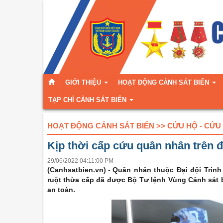
GIỚI THIỆU
HOẠT ĐỘNG CẢNH SÁT BIỂN
TẠP CHÍ CẢNH SÁT BIỂN
HOẠT ĐỘNG CẢNH SÁT BIỂN >> CỨU HỘ - CỨU
Kịp thời cấp cứu quân nhân trên 
29/06/2022 04:11:00 PM
(Canhsatbien.vn)
-
Quân nhân thuộc Đại đội Trinh
ruột thừa cấp đã được Bộ Tư lệnh Vùng Cảnh sát b
an toàn.