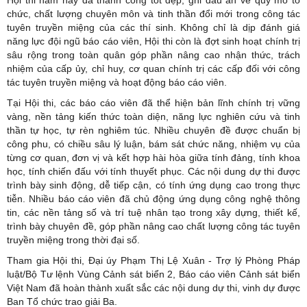
Hội thi năm nay đã thành công tốt đẹp, ghi dấu ấn về quy mô tổ
chức, chất lượng chuyên môn và tinh thần đổi mới trong công tác
tuyên truyền miệng của các thí sinh. Không chỉ là dịp đánh giá
năng lực đội ngũ báo cáo viên, Hội thi còn là đợt sinh hoạt chính trị
sâu rộng trong toàn quân góp phần nâng cao nhận thức, trách
nhiệm của cấp ủy, chỉ huy, cơ quan chính trị các cấp đối với công
tác tuyên truyền miệng và hoạt động báo cáo viên.
Tại Hội thi, các báo cáo viên đã thể hiện bản lĩnh chính trị vững
vàng, nền tảng kiến thức toàn diện, năng lực nghiên cứu và tinh
thần tự học, tự rèn nghiêm túc. Nhiều chuyên đề được chuẩn bị
công phu, có chiều sâu lý luận, bám sát chức năng, nhiệm vụ của
từng cơ quan, đơn vị và kết hợp hài hòa giữa tính đảng, tính khoa
học, tính chiến đấu với tính thuyết phục. Các nội dung dự thi được
trình bày sinh động, dễ tiếp cận, có tính ứng dụng cao trong thực
tiễn. Nhiều báo cáo viên đã chủ động ứng dụng công nghệ thông
tin, các nền tảng số và trí tuệ nhân tạo trong xây dựng, thiết kế,
trình bày chuyên đề, góp phần nâng cao chất lượng công tác tuyên
truyền miệng trong thời đại số.
Tham gia Hội thi, Đại úy Phạm Thị Lệ Xuân - Trợ lý Phòng Pháp
luật/Bộ Tư lệnh Vùng Cảnh sát biển 2, Báo cáo viên Cảnh sát biển
Việt Nam đã hoàn thành xuất sắc các nội dung dự thi, vinh dự được
Ban Tổ chức trao giải Ba.