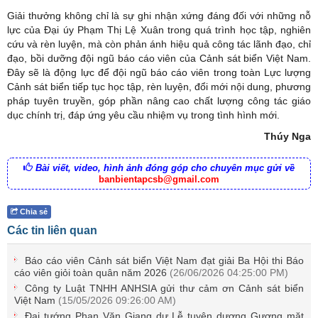
Giải thưởng không chỉ là sự ghi nhận xứng đáng đối với những nỗ
lực của Đại úy Phạm Thị Lệ Xuân trong quá trình học tập, nghiên
cứu và rèn luyện, mà còn phản ánh hiệu quả công tác lãnh đạo, chỉ
đạo, bồi dưỡng đội ngũ báo cáo viên của Cảnh sát biển Việt Nam.
Đây sẽ là động lực để đội ngũ báo cáo viên trong toàn Lực lượng
Cảnh sát biển tiếp tục học tập, rèn luyện, đổi mới nội dung, phương
pháp tuyên truyền, góp phần nâng cao chất lượng công tác giáo
dục chính trị, đáp ứng yêu cầu nhiệm vụ trong tình hình mới.
Thúy Nga
Bài viết, video, hình ảnh đóng góp cho chuyên mục gửi về
banbientapcsb@gmail.com
Chia sẻ
Các tin liên quan
Báo cáo viên Cảnh sát biển Việt Nam đạt giải Ba Hội thi Báo
cáo viên giỏi toàn quân năm 2026
(26/06/2026 04:25:00 PM)
Công ty Luật TNHH ANHSIA gửi thư cảm ơn Cảnh sát biển
Việt Nam
(15/05/2026 09:26:00 AM)
Đại tướng Phan Văn Giang dự Lễ tuyên dương Gương mặt