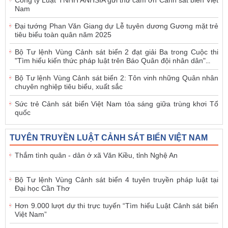
Công ty Luật TNHH ANHSIA gửi thư cảm ơn Cảnh sát biển Việt
Nam
Đại tướng Phan Văn Giang dự Lễ tuyên dương Gương mặt trẻ
tiêu biểu toàn quân năm 2025
Bộ Tư lệnh Vùng Cảnh sát biển 2 đạt giải Ba trong Cuộc thi
"Tìm hiểu kiến thức pháp luật trên Báo Quân đội nhân dân"
...
Bộ Tư lệnh Vùng Cảnh sát biển 2: Tôn vinh những Quân nhân
chuyên nghiệp tiêu biểu, xuất sắc
Sức trẻ Cảnh sát biển Việt Nam tỏa sáng giữa trùng khơi Tổ
quốc
TUYÊN TRUYỀN LUẬT CẢNH SÁT BIỂN VIỆT NAM
Thắm tình quân - dân ở xã Văn Kiều, tỉnh Nghệ An
Bộ Tư lệnh Vùng Cảnh sát biển 4 tuyên truyền pháp luật tại
Đại học Cần Thơ
Hơn 9.000 lượt dự thi trực tuyến “Tìm hiểu Luật Cảnh sát biển
Việt Nam”