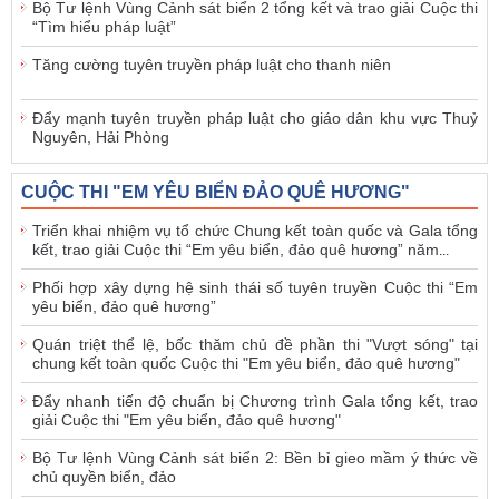
Bộ Tư lệnh Vùng Cảnh sát biển 2 tổng kết và trao giải Cuộc thi
“Tìm hiểu pháp luật”
Tăng cường tuyên truyền pháp luật cho thanh niên
Đẩy mạnh tuyên truyền pháp luật cho giáo dân khu vực Thuỷ
Nguyên, Hải Phòng
CUỘC THI "EM YÊU BIỂN ĐẢO QUÊ HƯƠNG"
Triển khai nhiệm vụ tổ chức Chung kết toàn quốc và Gala tổng
kết, trao giải Cuộc thi “Em yêu biển, đảo quê hương” năm
...
Phối hợp xây dựng hệ sinh thái số tuyên truyền Cuộc thi “Em
yêu biển, đảo quê hương”
Quán triệt thể lệ, bốc thăm chủ đề phần thi "Vượt sóng" tại
chung kết toàn quốc Cuộc thi "Em yêu biển, đảo quê hương"
Đẩy nhanh tiến độ chuẩn bị Chương trình Gala tổng kết, trao
giải Cuộc thi "Em yêu biển, đảo quê hương"
Bộ Tư lệnh Vùng Cảnh sát biển 2: Bền bỉ gieo mầm ý thức về
chủ quyền biển, đảo