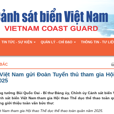
TIN TỨC - SỰ KIỆN
QUẢN LÝ - CHỈ ĐẠO
THÔNG TIN - TƯ LIỆ
 BÁC
Việt Nam gửi Đoàn Tuyển thủ tham gia Hộ
025
ng tướng Bùi Quốc Oai - Bí thư Đảng ủy, Chính ủy Cảnh sát biển 
nh sát biển Việt Nam tham gia Hội thao Thể dục thể thao toàn 
ng giới thiệu toàn văn bức thư:
ệt Nam tham gia Hội thao Thể dục thể thao toàn quân năm 2025.