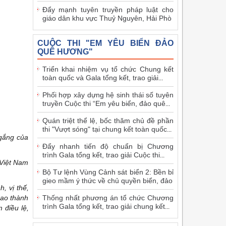
Đẩy mạnh tuyên truyền pháp luật cho
giáo dân khu vực Thuỷ Nguyên, Hải Phò
CUỘC THI "EM YÊU BIỂN ĐẢO
QUÊ HƯƠNG"
Triển khai nhiệm vụ tổ chức Chung kết
toàn quốc và Gala tổng kết, trao giải
...
Phối hợp xây dựng hệ sinh thái số tuyên
truyền Cuộc thi “Em yêu biển, đảo quê
...
Quán triệt thể lệ, bốc thăm chủ đề phần
thi "Vượt sóng" tại chung kết toàn quốc
...
 gắng của
Đẩy nhanh tiến độ chuẩn bị Chương
trình Gala tổng kết, trao giải Cuộc thi
...
 Việt Nam
Bộ Tư lệnh Vùng Cảnh sát biển 2: Bền bỉ
gieo mầm ý thức về chủ quyền biển, đảo
, vị thế,
cao thành
Thống nhất phương án tổ chức Chương
trình Gala tổng kết, trao giải chung kết
...
 điều lệ,