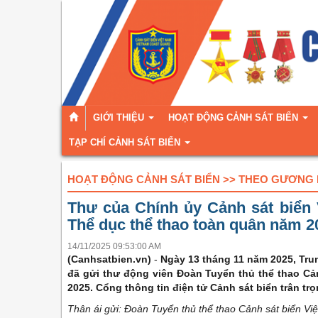
GIỚI THIỆU
HOẠT ĐỘNG CẢNH SÁT BIỂN
TẠP CHÍ CẢNH SÁT BIỂN
HOẠT ĐỘNG CẢNH SÁT BIỂN >> THEO GƯƠNG
Thư của Chính ủy Cảnh sát biển 
Thể dục thể thao toàn quân năm 2
14/11/2025 09:53:00 AM
(Canhsatbien.vn)
-
Ngày 13 tháng 11 năm 2025, Tru
đã gửi thư động viên Đoàn Tuyển thủ thể thao Cả
2025. Cổng thông tin điện tử Cảnh sát biển trân trọ
Thân ái gửi: Đoàn Tuyển thủ thể thao Cảnh sát biển Vi