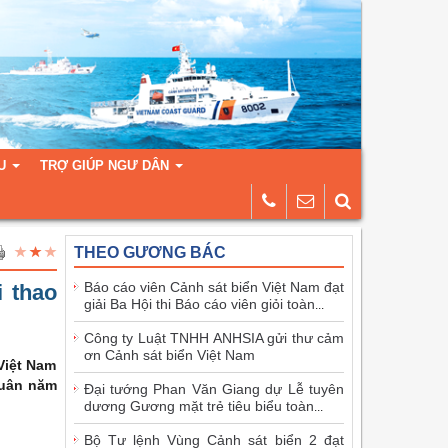
U
TRỢ GIÚP NGƯ DÂN
THEO GƯƠNG BÁC
Báo cáo viên Cảnh sát biển Việt Nam đạt
i thao
giải Ba Hội thi Báo cáo viên giỏi toàn
...
Công ty Luật TNHH ANHSIA gửi thư cảm
ơn Cảnh sát biển Việt Nam
Việt Nam
quân năm
Đại tướng Phan Văn Giang dự Lễ tuyên
dương Gương mặt trẻ tiêu biểu toàn
...
Bộ Tư lệnh Vùng Cảnh sát biển 2 đạt