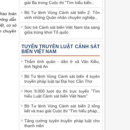
giải Ba trong Cuộc thi "Tìm hiểu kiến
...
Bộ Tư lệnh Vùng Cảnh sát biển 2: Tôn
thao toàn
vinh những Quân nhân chuyên nghiệp
...
hướng dẫn
ết, cơ sở
Sức trẻ Cảnh sát biển Việt Nam tỏa sáng
an chuyên
giữa trùng khơi Tổ quốc
TUYÊN TRUYỀN LUẬT CẢNH SÁT
BIỂN VIỆT NAM
Thắm tình quân - dân ở xã Văn Kiều,
tỉnh Nghệ An
Bộ Tư lệnh Vùng Cảnh sát biển 4 tuyên
truyền pháp luật tại Đại học Cần Thơ
Hơn 9.000 lượt dự thi trực tuyến “Tìm
hiểu Luật Cảnh sát biển Việt Nam”
Bộ Tư lệnh Vùng Cảnh sát biển 2 tổng
kết và trao giải Cuộc thi “Tìm hiểu pháp
...
Tăng cường tuyên truyền pháp luật cho
thanh niên