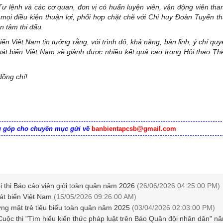
 lệnh và các cơ quan, đơn vị có huấn luyện viên, vận động viên tha
o mọi điều kiện thuận lợi, phối hợp chặt chẽ với Chỉ huy Đoàn Tuyển t
n tâm thi đấu.
 Việt Nam tin tưởng rằng, với trình độ, khả năng, bản lĩnh, ý chí quy
sát biển Việt Nam sẽ giành được nhiều kết quả cao trong Hội thao Th
đồng chí!
ng góp cho chuyên mục gửi về
banbientapcsb@gmail.com
i thi Báo cáo viên giỏi toàn quân năm 2026
(26/06/2026 04:25:00 PM)
át biển Việt Nam
(15/05/2026 09:26:00 AM)
g mặt trẻ tiêu biểu toàn quân năm 2025
(03/04/2026 02:03:00 PM)
 Cuộc thi "Tìm hiểu kiến thức pháp luật trên Báo Quân đội nhân dân" 