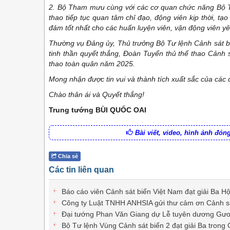
2. Bộ Tham mưu cùng với các cơ quan chức năng Bộ Tư
thao tiếp tục quan tâm chỉ đạo, động viên kịp thời, tạ
đảm tốt nhất cho các huấn luyện viên, vận động viên yê
Thường vụ Đảng ủy, Thủ trưởng Bộ Tư lệnh Cảnh sát biển
tinh thần quyết thắng, Đoàn Tuyển thủ thể thao Cảnh 
thao toàn quân năm 2025.
Mong nhận được tin vui và thành tích xuất sắc của các 
Chào thân ái và Quyết thắng!
Trung tướng BÙI QUỐC OAI
Bài viết, video, hình ảnh đó
Chia sẻ
Các tin liên quan
Báo cáo viên Cảnh sát biển Việt Nam đạt giải Ba Hộ
Công ty Luật TNHH ANHSIA gửi thư cảm ơn Cảnh s
Đại tướng Phan Văn Giang dự Lễ tuyên dương Gươn
Bộ Tư lệnh Vùng Cảnh sát biển 2 đạt giải Ba trong