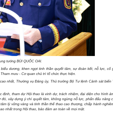
ung tướng BÙI QUỐC OAI.
biểu dương, khen ngợi tinh thần quyết tâm, sự đoàn kết, nỗ lực, cố
 Tham mưu - Cơ quan chủ trì tổ chức thực hiện.
uả cao nhất, Thường vụ Đảng ủy, Thủ trưởng Bộ Tư lệnh Cảnh sát biển
 định, tham dự Hội thao là vinh dự, trách nhiệm, đại diện cho hình ảnh
từ đó, xây dựng ý chí quyết tâm, không ngừng nỗ lực, phấn đấu nâng 
h, tâm lý vững vàng và tinh thần thể thao cao thượng, chấp hành nghiêm
cao nhất trong Hội thao, bảo đảm an toàn về mọi mặt.