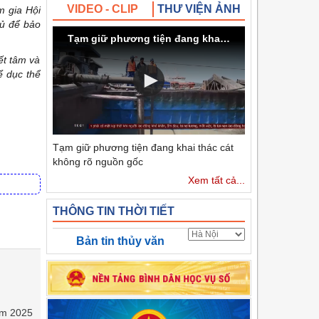
VIDEO - CLIP
THƯ VIỆN ẢNH
m gia Hội
hủ để bảo
Tạm giữ phương tiện đang khai thác cát không rõ nguồn gốc
ết tâm và
ể dục thể
Tạm giữ phương tiện đang khai thác cát
không rõ nguồn gốc
Xem tất cả...
THÔNG TIN THỜI TIẾT
Bản tin thủy văn
năm 2025