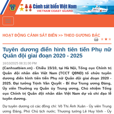
T
o
g
g
HOẠT ĐỘNG CẢNH SÁT BIỂN >> THEO GƯƠNG BÁC
l
e
n
Tuyên dương điển hình tiên tiến Phụ nữ
a
v
Quân đội giai đoạn 2020 - 2025
i
g
16/10/2025 08:31:00 PM
a
(Canhsatbien.vn)
-
Chiều 15/10, tại Hà Nội, Tổng cục Chính trị
t
Quân đội nhân dân Việt Nam (TCCT QĐND) tổ chức tuyên
i
dương điển hình tiên tiến Phụ nữ Quân đội giai đoạn 2020 -
o
n
2025. Đại tướng Trịnh Văn Quyết - Bí thư Trung ương Đảng,
Ủy viên Thường vụ Quân ủy Trung ương, Chủ nhiệm Tổng
cục Chính trị Quân đội nhân dân Việt Nam dự và chỉ đạo lễ
tuyên dương.
Dự tuyên dương có các đồng chí: Võ Thị Ánh Xuân - Ủy viên Trung
ương Đảng, Phó Chủ tịch nước; Thượng tướng Lê Huy Vịnh - Ủy