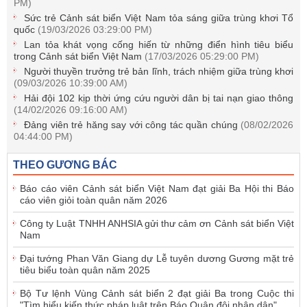
PM)
Sức trẻ Cảnh sát biển Việt Nam tỏa sáng giữa trùng khơi Tổ
quốc
(19/03/2026 03:29:00 PM)
Lan tỏa khát vọng cống hiến từ những điển hình tiêu biểu
trong Cảnh sát biển Việt Nam
(17/03/2026 05:29:00 PM)
Người thuyền trưởng trẻ bản lĩnh, trách nhiệm giữa trùng khơi
(09/03/2026 10:39:00 AM)
Hải đội 102 kịp thời ứng cứu người dân bị tai nạn giao thông
(14/02/2026 09:16:00 AM)
Đảng viên trẻ hăng say với công tác quần chúng
(08/02/2026
04:44:00 PM)
THEO GƯƠNG BÁC
Báo cáo viên Cảnh sát biển Việt Nam đạt giải Ba Hội thi Báo
cáo viên giỏi toàn quân năm 2026
Công ty Luật TNHH ANHSIA gửi thư cảm ơn Cảnh sát biển Việt
Nam
Đại tướng Phan Văn Giang dự Lễ tuyên dương Gương mặt trẻ
tiêu biểu toàn quân năm 2025
Bộ Tư lệnh Vùng Cảnh sát biển 2 đạt giải Ba trong Cuộc thi
"Tìm hiểu kiến thức pháp luật trên Báo Quân đội nhân dân"
...