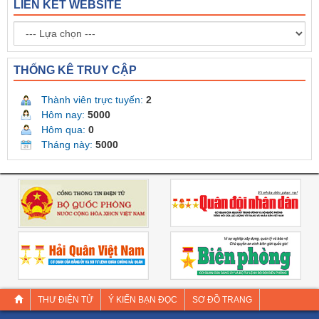
LIÊN KẾT WEBSITE
THỐNG KÊ TRUY CẬP
Thành viên trực tuyến:
2
Hôm nay:
5000
Hôm qua:
0
Tháng này:
5000
THƯ ĐIỆN TỬ
Ý KIẾN BẠN ĐỌC
SƠ ĐỒ TRANG