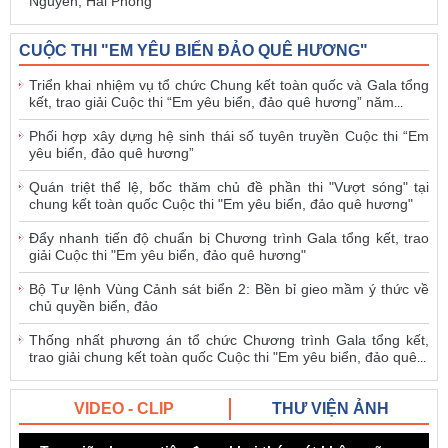
Nguyên, Hải Phòng
CUỘC THI "EM YÊU BIỂN ĐẢO QUÊ HƯƠNG"
Triển khai nhiệm vụ tổ chức Chung kết toàn quốc và Gala tổng
kết, trao giải Cuộc thi “Em yêu biển, đảo quê hương” năm
...
Phối hợp xây dựng hệ sinh thái số tuyên truyền Cuộc thi “Em
yêu biển, đảo quê hương”
Quán triệt thể lệ, bốc thăm chủ đề phần thi "Vượt sóng" tại
chung kết toàn quốc Cuộc thi "Em yêu biển, đảo quê hương"
Đẩy nhanh tiến độ chuẩn bị Chương trình Gala tổng kết, trao
giải Cuộc thi "Em yêu biển, đảo quê hương"
Bộ Tư lệnh Vùng Cảnh sát biển 2: Bền bỉ gieo mầm ý thức về
chủ quyền biển, đảo
Thống nhất phương án tổ chức Chương trình Gala tổng kết,
trao giải chung kết toàn quốc Cuộc thi "Em yêu biển, đảo quê
...
VIDEO - CLIP
THƯ VIỆN ẢNH