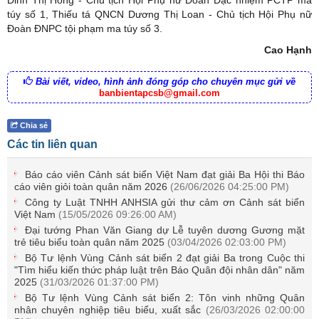
Đinh Thị Hồng - Chủ tịch Hội Phụ nữ Đoàn Đặc nhiệm PCTP ma
túy số 1, Thiếu tá QNCN Dương Thị Loan - Chủ tịch Hội Phụ nữ
Đoàn ĐNPC tội phạm ma túy số 3.
Cao Hạnh
Bài viết, video, hình ảnh đóng góp cho chuyên mục gửi về
banbientapcsb@gmail.com
Chia sẻ
Các tin liên quan
Báo cáo viên Cảnh sát biển Việt Nam đạt giải Ba Hội thi Báo
cáo viên giỏi toàn quân năm 2026
(26/06/2026 04:25:00 PM)
Công ty Luật TNHH ANHSIA gửi thư cảm ơn Cảnh sát biển
Việt Nam
(15/05/2026 09:26:00 AM)
Đại tướng Phan Văn Giang dự Lễ tuyên dương Gương mặt
trẻ tiêu biểu toàn quân năm 2025
(03/04/2026 02:03:00 PM)
Bộ Tư lệnh Vùng Cảnh sát biển 2 đạt giải Ba trong Cuộc thi
"Tìm hiểu kiến thức pháp luật trên Báo Quân đội nhân dân" năm
2025
(31/03/2026 01:37:00 PM)
Bộ Tư lệnh Vùng Cảnh sát biển 2: Tôn vinh những Quân
nhân chuyên nghiệp tiêu biểu, xuất sắc
(26/03/2026 02:00:00