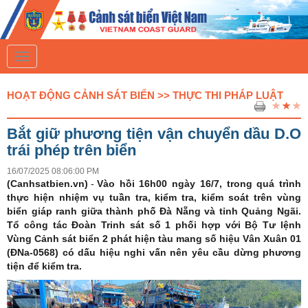
T
o
g
g
HOẠT ĐỘNG CẢNH SÁT BIỂN >> THỰC THI PHÁP LUẬT
l
e
n
Bắt giữ phương tiện vận chuyển dầu D.O
a
v
trái phép trên biển
i
g
16/07/2025 08:06:00 PM
a
(Canhsatbien.vn)
-
Vào hồi 16h00 ngày 16/7, trong quá trình
t
thực hiện nhiệm vụ tuần tra, kiểm tra, kiểm soát trên vùng
i
biển giáp ranh giữa thành phố Đà Nẵng và tỉnh Quảng Ngãi.
o
n
Tổ công tác Đoàn Trinh sát số 1 phối hợp với Bộ Tư lệnh
Vùng Cảnh sát biển 2 phát hiện tàu mang số hiệu Vân Xuân 01
(ĐNa-0568) có dấu hiệu nghi vấn nên yêu cầu dừng phương
tiện để kiểm tra.