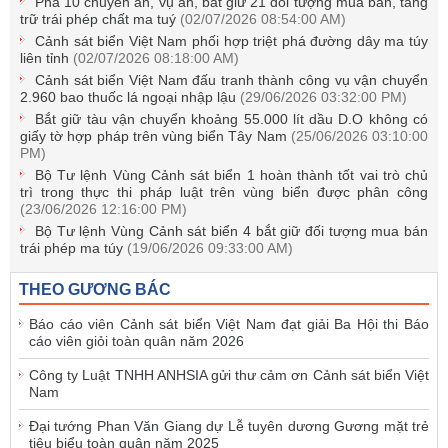
Phá 10 chuyên án, vụ án, bắt giữ 21 đối tượng mua bán, tàng
trữ trái phép chất ma tuý
(02/07/2026 08:54:00 AM)
Cảnh sát biển Việt Nam phối hợp triệt phá đường dây ma túy
liên tỉnh
(02/07/2026 08:18:00 AM)
Cảnh sát biển Việt Nam đấu tranh thành công vụ vận chuyển
2.960 bao thuốc lá ngoại nhập lậu
(29/06/2026 03:32:00 PM)
Bắt giữ tàu vận chuyển khoảng 55.000 lít dầu D.O không có
giấy tờ hợp pháp trên vùng biển Tây Nam
(25/06/2026 03:10:00
PM)
Bộ Tư lệnh Vùng Cảnh sát biển 1 hoàn thành tốt vai trò chủ
trì trong thực thi pháp luật trên vùng biển được phân công
(23/06/2026 12:16:00 PM)
Bộ Tư lệnh Vùng Cảnh sát biển 4 bắt giữ đối tượng mua bán
trái phép ma túy
(19/06/2026 09:33:00 AM)
THEO GƯƠNG BÁC
Báo cáo viên Cảnh sát biển Việt Nam đạt giải Ba Hội thi Báo
cáo viên giỏi toàn quân năm 2026
Công ty Luật TNHH ANHSIA gửi thư cảm ơn Cảnh sát biển Việt
Nam
Đại tướng Phan Văn Giang dự Lễ tuyên dương Gương mặt trẻ
tiêu biểu toàn quân năm 2025