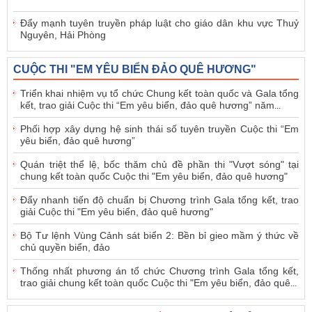
Đẩy mạnh tuyên truyền pháp luật cho giáo dân khu vực Thuỷ
Nguyên, Hải Phòng
CUỘC THI "EM YÊU BIỂN ĐẢO QUÊ HƯƠNG"
Triển khai nhiệm vụ tổ chức Chung kết toàn quốc và Gala tổng
kết, trao giải Cuộc thi “Em yêu biển, đảo quê hương” năm
...
Phối hợp xây dựng hệ sinh thái số tuyên truyền Cuộc thi “Em
yêu biển, đảo quê hương”
Quán triệt thể lệ, bốc thăm chủ đề phần thi "Vượt sóng" tại
chung kết toàn quốc Cuộc thi "Em yêu biển, đảo quê hương"
Đẩy nhanh tiến độ chuẩn bị Chương trình Gala tổng kết, trao
giải Cuộc thi "Em yêu biển, đảo quê hương"
Bộ Tư lệnh Vùng Cảnh sát biển 2: Bền bỉ gieo mầm ý thức về
chủ quyền biển, đảo
Thống nhất phương án tổ chức Chương trình Gala tổng kết,
trao giải chung kết toàn quốc Cuộc thi "Em yêu biển, đảo quê
...