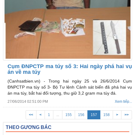
Cụm ĐNPCTP ma túy số 3: Hai ngày phá hai vụ
án về ma túy
(Canhsatbien.vn) -
Trong hai ngày 25 và 26/6/2014 Cụm
ĐNPCTP ma túy số 3- Bộ Tư lệnh Cảnh sát biển đã phá hai vụ
án ma túy, bắt hai đối tượng, thu giữ 3,2 gram ma túy đá.
27/06/2014 02:51:00 PM
Xem tiếp...
<<
<
1
...
155
156
157
158
>
>>
THEO GƯƠNG BÁC