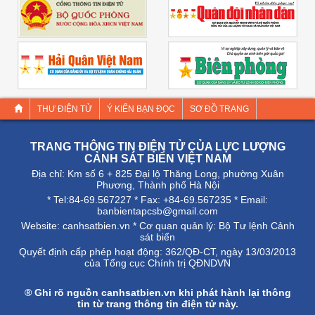
THƯ ĐIỆN TỬ
Ý KIẾN BẠN ĐỌC
SƠ ĐỒ TRANG
TRANG THÔNG TIN ĐIỆN TỬ CỦA LỰC LƯỢNG
CẢNH SÁT BIỂN VIỆT NAM
Địa chỉ: Km số 6 + 825 Đại lộ Thăng Long, phường Xuân
Phương, Thành phố Hà Nội
* Tel:84-69.567227 * Fax: +84-69.567235 * Email:
banbientapcsb@gmail.com
Website:
canhsatbien.vn
* Cơ quan quản lý: Bộ Tư lệnh Cảnh
sát biển
Quyết định cấp phép hoạt động: 362/QÐ-CT, ngày 13/03/2013
của Tổng cục Chính trị QĐNDVN
® Ghi rõ nguồn
canhsatbien.vn
khi phát hành lại thông
tin từ trang thông tin điện tử này.