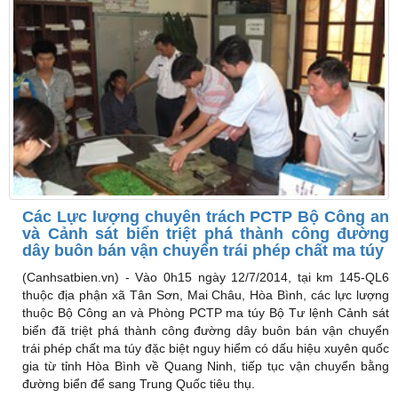
Các Lực lượng chuyên trách PCTP Bộ Công an
và Cảnh sát biển triệt phá thành công đường
dây buôn bán vận chuyển trái phép chất ma túy
(Canhsatbien.vn) -
Vào 0h15 ngày 12/7/2014, tại km 145-QL6
thuộc địa phận xã Tân Sơn, Mai Châu, Hòa Bình, các lực lượng
thuộc Bộ Công an và Phòng PCTP ma túy Bộ Tư lệnh Cảnh sát
biển đã triệt phá thành công đường dây buôn bán vận chuyển
trái phép chất ma túy đặc biệt nguy hiểm có dấu hiệu xuyên quốc
gia từ tỉnh Hòa Bình về Quang Ninh, tiếp tục vận chuyển bằng
đường biển để sang Trung Quốc tiêu thụ.