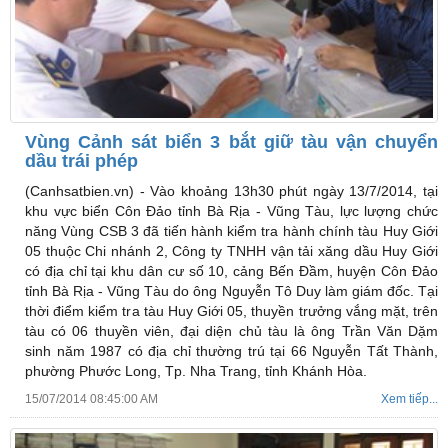
Vùng Cảnh sát biển 3 bắt giữ tàu vận chuyển
dầu trái phép
(Canhsatbien.vn) -
Vào khoảng 13h30 phút ngày 13/7/2014, tại
khu vực biển Côn Đảo tỉnh Bà Rịa - Vũng Tàu, lực lượng chức
năng Vùng CSB 3 đã tiến hành kiểm tra hành chính tàu Huy Giới
05 thuộc Chi nhánh 2, Công ty TNHH vận tải xăng dầu Huy Giới
có địa chỉ tại khu dân cư số 10, cảng Bến Đầm, huyện Côn Đảo
tỉnh Bà Rịa - Vũng Tàu do ông Nguyễn Tô Duy làm giám đốc. Tại
thời điểm kiểm tra tàu Huy Giới 05, thuyền trưởng vắng mặt, trên
tàu có 06 thuyền viên, đại diện chủ tàu là ông Trần Văn Dặm
sinh năm 1987 có địa chỉ thường trú tại 66 Nguyễn Tất Thành,
phường Phước Long, Tp. Nha Trang, tỉnh Khánh Hòa.
15/07/2014 08:45:00 AM
Xem tiếp...