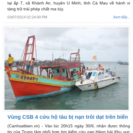
tại ấp 7, xã Khánh An, huyện U Minh, tỉnh Cà Mau về hành vi
tàng trữ trái phép chất ma túy.
03/07/2014 02:24:00 PM
Xem tiếp...
Vùng CSB 4 cứu hộ tàu bị nạn trôi dạt trên biển
(Canhsatbien.vn) -
Vào lúc 20h15 ngày 30/6, nhận được thông
tin của Trung tâm phối hợp tìm kiếm cứu nạn Hảng hải Khu vực