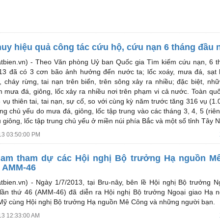
huy hiệu quả công tác cứu hộ, cứu nạn 6 tháng đầu
tbien.vn) -
Theo Văn phòng Uỷ ban Quốc gia Tìm kiếm cứu nạn, 6 t
3 đã có 3 cơn bão ảnh hưởng đến nước ta; lốc xoáy, mưa đá, sạt 
, cháy rừng, tai nạn trên biển, trên sông xảy ra nhiều; đặc biệt, nh
 mưa đá, giông, lốc xảy ra nhiều nơi trên phạm vi cả nước. Toàn qu
 vụ thiên tai, tai nạn, sự cố, so với cùng kỳ năm trước tăng 316 vụ (1.
ng chủ yếu do mưa đá, giông, lốc tập trung vào các tháng 3, 4, 5 (riê
 giông, lốc tập trung chủ yếu ở miền núi phía Bắc và một số tỉnh Tây 
13 03:50:00 PM
Nam tham dự các Hội nghị Bộ trưởng Hạ nguồn M
ề AMM-46
tbien.vn) -
Ngày 1/7/2013, tại Bru-nây, bên lề Hội nghị Bộ trưởng N
ần thứ 46 (AMM-46) đã diễn ra Hội nghị Bộ trưởng Ngoại giao Hạ 
Mỹ cùng Hội nghị Bộ trưởng Hạ nguồn Mê Công và những người bạn.
13 12:33:00 AM