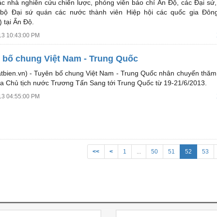
ác nhà nghiên cứu chiến lược, phóng viên báo chí Ấn Độ, các Đại sứ,
 bộ Đại sứ quán các nước thành viên Hiệp hội các quốc gia Đô
 tại Ấn Độ.
13 10:43:00 PM
 bố chung Việt Nam - Trung Quốc
tbien.vn) -
Tuyên bố chung Việt Nam - Trung Quốc nhân chuyến thăm
a Chủ tịch nước Trương Tấn Sang tới Trung Quốc từ 19-21/6/2013.
13 04:55:00 PM
<<
<
1
...
50
51
52
53