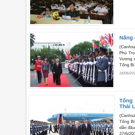
Nâng 
(Canhsa
Phú Trọ
Vương q
Tổng Bí
26/06/20
Tổng 
Thái 
(Canhsa
Tổng Bí
dẫn đầu
27/6/20