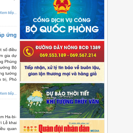
Xem tiếp...
áp ứng
t số điều
am gia dự
ớng Phùng
rưởng Bộ
ung tướng
trị, Phó
Xem tiếp...
âm Ha-bi-
ì Lễ khai
iều quan