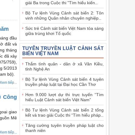
giải Ba trong Cuộc thi "Tìm hiểu kiến
...
Bộ Tư lệnh Vùng Cảnh sát biển 2: Tôn
vinh những Quân nhân chuyên nghiệp
...
Sức trẻ Cảnh sát biển Việt Nam tỏa sáng
 năm
giữa trùng khơi Tổ quốc
háng đầu
lở đất và
TUYÊN TRUYỀN LUẬT CẢNH SÁT
ững tháng
BIỂN VIỆT NAM
ốc đã xảy
075/759),
Thắm tình quân - dân ở xã Văn Kiều,
ng 5/2013
tỉnh Nghệ An
Nam bộ).
Bộ Tư lệnh Vùng Cảnh sát biển 4 tuyên
Xem tiếp...
truyền pháp luật tại Đại học Cần Thơ
Hơn 9.000 lượt dự thi trực tuyến “Tìm
ê Công
hiểu Luật Cảnh sát biển Việt Nam”
Bộ Tư lệnh Vùng Cảnh sát biển 2 tổng
goại giao
kết và trao giải Cuộc thi “Tìm hiểu pháp
...
nguồn Mê
Tăng cường tuyên truyền pháp luật cho
thanh niên
Xem tiếp...