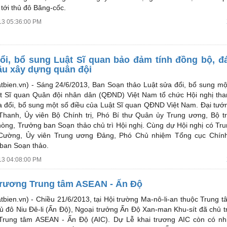
tới thủ đô Băng-cốc.
13 05:36:00 PM
ổi, bổ sung Luật Sĩ quan bảo đảm tính đồng bộ, đ
ầu xây dựng quân đội
tbien.vn) -
Sáng 24/6/2013, Ban Soạn thảo Luật sửa đổi, bổ sung mộ
t Sĩ quan Quân đội nhân dân (QĐND) Việt Nam tổ chức Hội nghị th
a đổi, bổ sung một số điều của Luật Sĩ quan QĐND Việt Nam. Đại tư
hanh, Ủy viên Bộ Chính trị, Phó Bí thư Quân ủy Trung ương, Bộ t
òng, Trưởng ban Soạn thảo chủ trì Hội nghị. Cùng dự Hội nghị có Tr
ường, Ủy viên Trung ương Đảng, Phó Chủ nhiệm Tổng cục Chính 
ban Soạn thảo.
13 04:08:00 PM
trương Trung tâm ASEAN - Ấn Độ
tbien.vn) -
Chiều 21/6/2013, tại Hội trường Ma-nô-li-an thuộc Trung t
hủ đô Niu Đê-li (Ấn Độ), Ngoại trưởng Ấn Độ Xan-man Khu-sít đã chủ tr
Trung tâm ASEAN - Ấn Độ (AIC). Dự Lễ khai trương AIC còn có nh