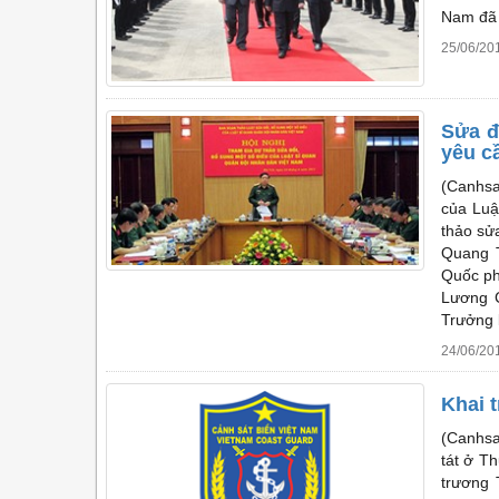
Nam đã 
25/06/20
Sửa đ
yêu c
(Canhsa
của Luậ
thảo sử
Quang T
Quốc ph
Lương C
Trưởng 
24/06/20
Khai 
(Canhsa
tát ở T
trương 