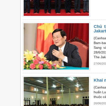
Chủ t
Jakar
(Canhsa
Bam-ban
Sang v
28/6/20
The Jak
27/06/20
Khai 
(Canhsa
huấn Lu
thuộc cá
26/06/20