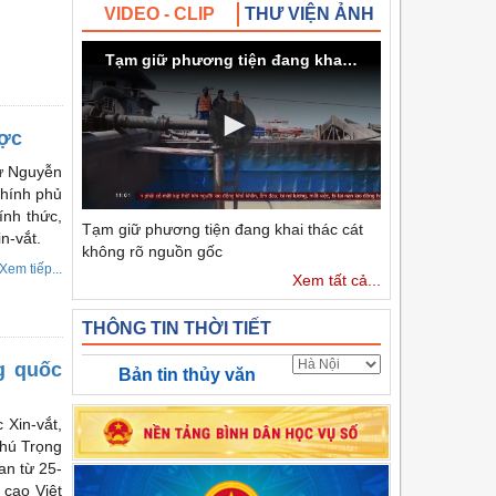
VIDEO - CLIP
THƯ VIỆN ẢNH
Tạm giữ phương tiện đang khai thác cát không rõ nguồn gốc
ược
hư Nguyễn
Chính phủ
ính thức,
Tạm giữ phương tiện đang khai thác cát
n-vắt.
không rõ nguồn gốc
Xem tiếp...
Xem tất cả...
THÔNG TIN THỜI TIẾT
g quốc
Bản tin thủy văn
 Xin-vắt,
hú Trọng
an từ 25-
 cao Việt