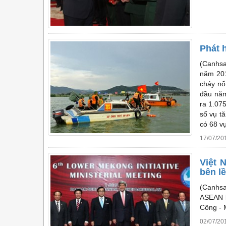
Phát 
(Canhsa
năm 201
cháy nổ
đầu năm
ra 1.075
số vụ tă
có 68 vụ
17/07/20
Việt 
bên l
(Canhsa
ASEAN l
Công - 
02/07/20