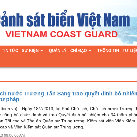
TIN TỨC - SỰ KIỆN
QUẢN LÝ - CHỈ ĐẠO
THÔNG TIN - TƯ LIỆ
ịch nước Trương Tấn Sang trao quyết định bổ nhiệ
tư pháp
tbien.vn) -
Ngày 18/7/2013, tại Phủ Chủ tịch, Chủ tịch nước Trương
ễ công bố chức danh và trao Quyết định bổ nhiệm cho 34 thẩm phá
n Tối cao và Tòa án Quân sự Trung ương, Kiểm sát viên Viện Kiểm
 cao và Viện Kiểm sát Quân sự Trung ương.
13 09:06:00 AM