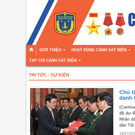
GIỚI THIỆU
HOẠT ĐỘNG CẢNH SÁT BIỂN
TẠP CHÍ CẢNH SÁT BIỂN
TIN TỨC - SỰ KIỆN
Chủ t
danh 
(Canhsa
đã dự l
Nhân dâ
dân Tối
19/07/20