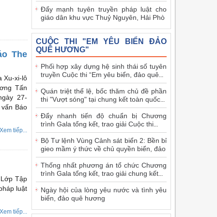
Đẩy mạnh tuyên truyền pháp luật cho
giáo dân khu vực Thuỷ Nguyên, Hải Phò
CUỘC THI "EM YÊU BIỂN ĐẢO
QUÊ HƯƠNG"
áo The
Phối hợp xây dựng hệ sinh thái số tuyên
truyền Cuộc thi “Em yêu biển, đảo quê
...
 Xu-xi-lô
ương Tấn
Quán triệt thể lệ, bốc thăm chủ đề phần
ngày 27-
thi "Vượt sóng" tại chung kết toàn quốc
...
g vấn Báo
Đẩy nhanh tiến độ chuẩn bị Chương
trình Gala tổng kết, trao giải Cuộc thi
...
Xem tiếp...
Bộ Tư lệnh Vùng Cảnh sát biển 2: Bền bỉ
gieo mầm ý thức về chủ quyền biển, đảo
Thống nhất phương án tổ chức Chương
trình Gala tổng kết, trao giải chung kết
...
 Lớp Tập
pháp luật
Ngày hội của lòng yêu nước và tình yêu
biển, đảo quê hương
Xem tiếp...