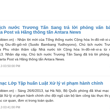
ịch nước Trương Tấn Sang trả lời phỏng vấn b
ta Post và Hãng thông tấn Antara News
tbien.vn) -
Nhận lời mời của Tổng thống nước Cộng hòa In-đô-nê-xi-a
g Giu-đô-giô-nô (Susilo Bambang Yudhoyono), Chủ tịch nước Tr
à Phu nhân thăm cấp Nhà nước tới Cộng hòa In-đô-nê-xi-a từ 
13. Nhân dịp này, Chủ tịch nước Trương Tấn Sang đã trả lời phỏn
arta Post và Hãng thông tấn Antara News.
13 03:50:00 PM
mạc Lớp Tập huấn Luật Xử lý vi phạm hành chính
tbien.vn) -
Sáng 26/6/2013, tại Hà Nội, Bộ Quốc phòng đã khai mạc
ật Xử lý vi phạm hành chính cho đội ngũ cán bộ làm công tác thực thi 
c cơ quan, đơn vị trong toàn quân.
13 03:41:00 PM