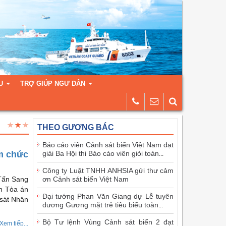
U
TRỢ GIÚP NGƯ DÂN
THEO GƯƠNG BÁC
Báo cáo viên Cảnh sát biển Việt Nam đạt
m chức
giải Ba Hội thi Báo cáo viên giỏi toàn
...
Công ty Luật TNHH ANHSIA gửi thư cảm
 Tấn Sang
ơn Cảnh sát biển Việt Nam
n Tòa án
Đại tướng Phan Văn Giang dự Lễ tuyên
 sát Nhân
dương Gương mặt trẻ tiêu biểu toàn
...
Bộ Tư lệnh Vùng Cảnh sát biển 2 đạt
Xem tiếp...