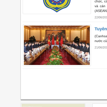
chức, c
và cán
(ASEAN)
22/06/20
Tuyên
(Canhsa
nước củ
21/06/20